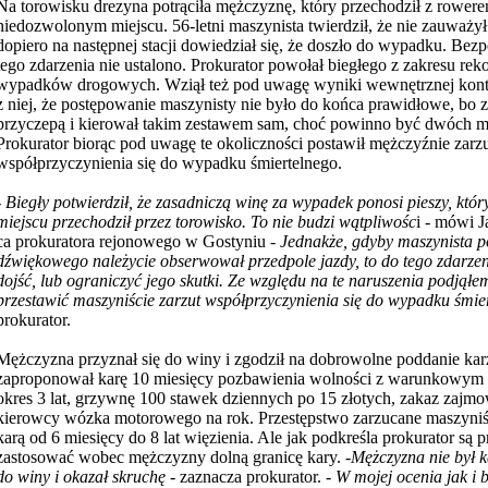
Na torowisku drezyna potrąciła mężczyznę, który przechodził z rowere
niedozwolonym miejscu. 56-letni maszynista twierdził, że nie zauważy
dopiero na następnej stacji dowiedział się, że doszło do wypadku. Be
tego zdarzenia nie ustalono. Prokurator powołał biegłego z zakresu reko
wypadków drogowych. Wziął też pod uwagę wyniki
wewnętrznej kont
z niej, że postępowanie maszynisty nie było do końca prawidłowe, bo z
przyczepą i kierował takim zestawem sam, choć powinno być dwóch m
Prokurator biorąc pod uwagę te okoliczności postawił mężczyźnie zarz
współprzyczynienia się do wypadku śmiertelnego.
-
Biegły potwierdził, że zasadniczą winę za wypadek ponosi pieszy, kt
miejscu przechodził przez torowisko. To nie budzi wątpliwośc
i - mówi J
ca prokuratora rejonowego w Gostyniu -
Jednakże, gdyby maszynista p
dźwiękowego należycie obserwował przedpole jazdy, to do tego zdarze
dojść, lub ograniczyć jego skutki. Ze względu na te naruszenia podjąłe
przestawić maszyniście zarzut współprzyczynienia się do wypadku śmi
prokurator.
Mężczyzna przyznał się do winy i zgodził na dobrowolne poddanie kar
zaproponował karę 10 miesięcy pozbawienia wolności z warunkowym
okres 3 lat, grzywnę 100 stawek dziennych po 15 złotych, zakaz zajm
kierowcy wózka motorowego na rok. Przestępstwo zarzucane maszyniśc
karą od 6 miesięcy do 8 lat więzienia. Ale jak podkreśla prokurator są p
zastosować wobec mężczyzny dolną granicę kary.
-Mężczyzna nie był k
do winy i okazał skruchę
- zaznacza prokurator.
- W mojej ocenia jak i 