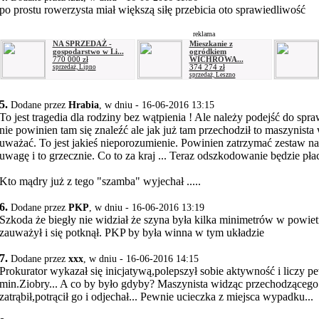
po prostu rowerzysta miał większą siłę przebicia oto sprawiedliwość
reklama
NA SPRZEDAŻ -
Mieszkanie z
gospodarstwo w Li...
ogródkiem
770 000 zł
WICHROWA...
374 274 zł
sprzedaż, Lipno
sprzedaż, Leszno
5.
Dodane przez
Hrabia
, w dniu - 16-06-2016 13:15
To jest tragedia dla rodziny bez wątpienia ! Ale należy podejść do sp
nie powinien tam się znaleźć ale jak już tam przechodził to maszynista
uważać. To jest jakieś nieporozumienie. Powinien zatrzymać zestaw na
uwagę i to grzecznie. Co to za kraj ... Teraz odszkodowanie będzie płac
Kto mądry już z tego "szamba" wyjechał .....
6.
Dodane przez
PKP
, w dniu - 16-06-2016 13:19
Szkoda że biegły nie widział że szyna była kilka minimetrów w powietr
zauważył i się potknął. PKP by była winna w tym układzie
7.
Dodane przez
xxx
, w dniu - 16-06-2016 14:15
Prokurator wykazał się inicjatywą,polepszył sobie aktywność i liczy pe
min.Ziobry... A co by było gdyby? Maszynista widząc przechodzącego 
zatrąbił,potrącił go i odjechał... Pewnie ucieczka z miejsca wypadku...