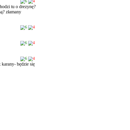
6
4
hodzi tu o drezynę?
ną? złamany
6
4
6
4
6
4
 karany- będzie się