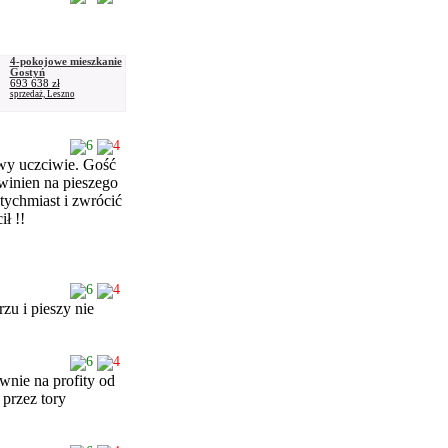
4-pokojowe mieszkanie
Gostyń
693 638 zł
sprzedaż, Leszno
6
4
rawy uczciwie. Gość
 winien na pieszego
tychmiast i zwrócić
ił !!
6
4
zu i pieszy nie
6
4
wnie na profity od
przez tory