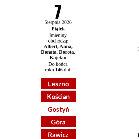
7
Sierpnia 2026
Piątek
Imieniny
obchodzą:
Albert, Anna,
Donata, Dorota,
Kajetan
Do końca
roku
146
dni.
Leszno
Kościan
Gostyń
Góra
Rawicz