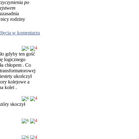
rzyczynienia po
iejstwem
-uzasadnia
wnicy rodziny
djęcia w komentarzu
6
4
ło gdyby ten gość
ię logicznego
yła chłopem . Co
 transformatorowej
iestety ukończył
 tory kolejowe a
a kolei .
6
4
który skoczył
6
4
6
4