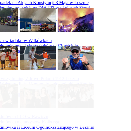
adek na Alejach Konstytucji 3 Maja w Lesznie
ertelny wypadek na DW 323 w okolicach Starej
ry
padek na obwodnicy Święciechowy
ar w tartaku w Witkówkach
logodzinna akcja strażaków w Chróścinie
ar hali tartaku w Racocie
rwszy trening Zdrovo Polonii 1912 Leszno
Malepszy Futsal Leszno trenuje pod okiem Sergio
vesa
iecka 10-tka
dniówka I LO w Rawiczu
dniówka maturzystów Kolberga
dniówka II Liceum Ogólnokształcącego w Lesznie