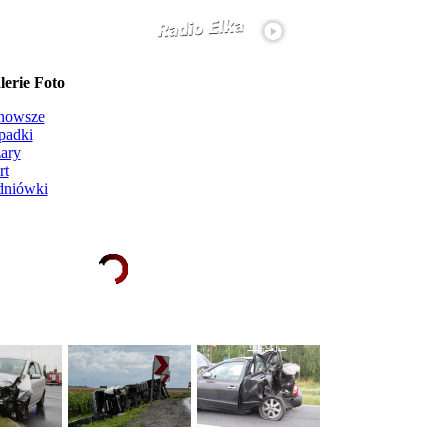
erie Foto
nowsze
padki
ary
rt
dniówki
Ładowanie galerii zdjęć...
więcej...