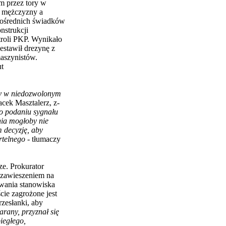
m przez tory w
ł mężczyzny a
zpośrednich świadków
nstrukcji
roli PKP. Wynikało
estawił drezynę z
aszynistów.
ut
óry w niedozwolonym
acek Masztalerz, z-
o podaniu sygnału
nia mogłoby nie
m decyzję, aby
ertelnego
- tłumaczy
ze. Prokurator
 zawieszeniem na
owania stanowiska
ie zagrożone jest
rzesłanki, aby
arany, przyznał się
biegłego,