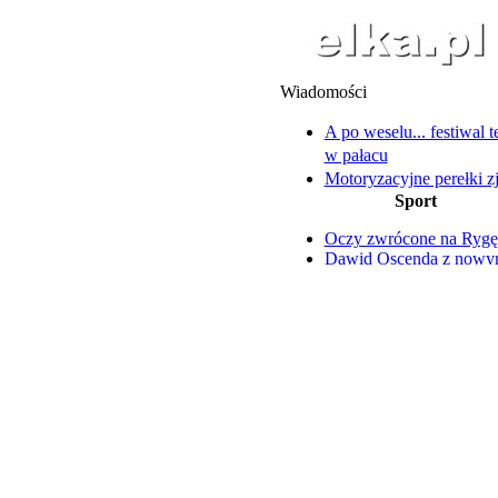
Wiadomości
A po weselu... festiwal 
w pałacu
Motoryzacyjne perełki z
Sport
Osiecznej
Zakład w Chróścinie nad
Oczy zwrócone na Rygę
decyzji
Dawid Oscenda z now
Karol Nawrocki zaprosił
kontraktem
wschowskich samorzą
Nazar Parnicki szczerze 
Zarzuty dla 19-latki i jej
trudnym okresie
wspólników