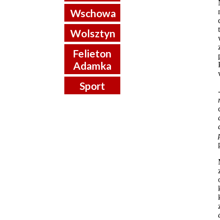
Wschowa
Wolsztyn
Felieton
Adamka
Sport