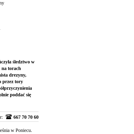
ny
y
czyła śledztwo w
 na torach
ista drezyny,
o przez tory
półprzyczynienia
lnie poddać się
r:
667 70 70 60
eśnia w Poniecu.