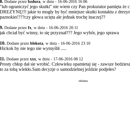
8.
Dodane przez
bzdura
, w dniu - 16-06-2016 16:06
"lub ograniczyć jego skutki" nie wiem czy Pan prokurator pamięta że c
DREZYNĘ!!! jakie to mogły by być mniejsze skutki kontaktu z drezy
paznokieć???czy głowa ucięta ale jednak trochę inaczej??
9.
Dodane przez
fx
, w dniu - 16-06-2016 20:11
jak chciał być winny, to się przyznał??? Jego wybór, jego sprawa
10.
Dodane przez
blekota
, w dniu - 16-06-2016 23:10
Hickok by nie tego nie wymyślił .....
11.
Dodane przez
xxx
, w dniu - 17-06-2016 08:12
Prosty chłop dał sie wrobić. Człowieku opamietaj się - zawsze bedziesz
to za tobą wlekło.Sam decyzje o samodzielnej jeździe podjełes?
reklama