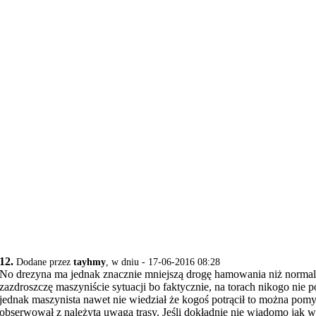
12.
Dodane przez
tayhmy
, w dniu - 17-06-2016 08:28
No drezyna ma jednak znacznie mniejszą drogę hamowania niż normal
zazdroszczę maszyniście sytuacji bo faktycznie, na torach nikogo nie
jednak maszynista nawet nie wiedział że kogoś potrącił to można pomy
obserwował z należytą uwagą trasy. Jeśli dokładnie nie wiadomo jak w