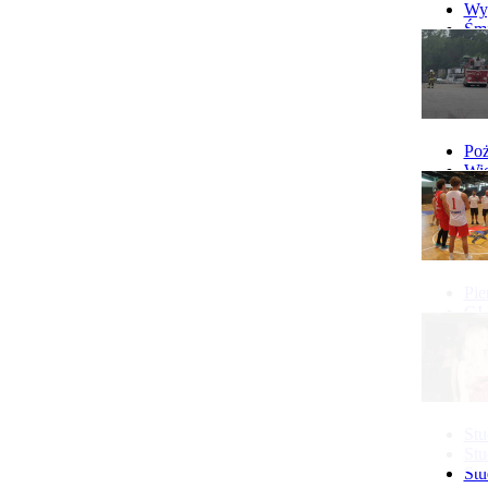
więcej...
Wyp
Śmi
Gó
Wy
Poż
Wie
Poż
Pie
GI 
Ne
Pon
Stu
Stu
Stu