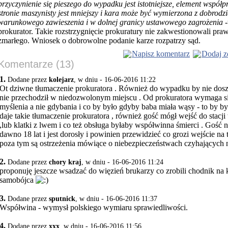
przyczynienie się pieszego do wypadku jest istotniejsze, element współp
stronie maszynisty jest mniejszy i kara może być wymierzona z dobrodz
warunkowego zawieszenia i w dolnej granicy ustawowego zagrożenia
prokurator. Takie rozstrzygnięcie prokuratury nie zakwestionowali pra
zmarłego. Wniosek o dobrowolne podanie karze rozpatrzy sąd.
Napisz komentarz
Dodaj z
Komentarze (13)
1.
Dodane przez
kolejarz
, w dniu - 16-06-2016 11:22
Ot dziwne tłumaczenie prokuratora . Również do wypadku by nie dosz
nie przechodził w niedozwolonym miejscu . Od prokuratora wymaga s
myślenia a nie gdybania i co by było gdyby baba miała wąsy - to by b
daje takie tłumaczenie prokuratora , również gość mógł wejść do stacji
,lub klatki z lwem i co też obsługa byłaby współwinna śmierci . Gość n
dawno 18 lat i jest dorosły i powinien przewidzieć co grozi wejście na
poza tym są ostrzeżenia mówiące o niebezpieczeństwach czyhających n
2.
Dodane przez
chory kraj
, w dniu - 16-06-2016 11:24
proponuję jeszcze wsadzać do więzień brukarzy co zrobili chodnik na 
samobójca
3.
Dodane przez
sputnick
, w dniu - 16-06-2016 11:37
Współwina - wymysł polskiego wymiaru sprawiedliwości.
4.
Dodane przez
xxx
, w dniu - 16-06-2016 11:56