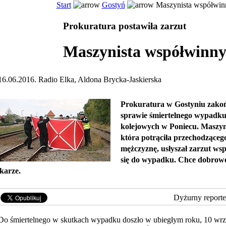
Start
Gostyń
Maszynista współwin
Prokuratura postawiła zarzut
Maszynista współwinn
16.06.2016. Radio Elka, Aldona Brycka-Jaskierska
Prokuratura w Gostyniu zakoń
sprawie śmiertelnego wypadku
kolejowych w Poniecu. Maszyn
która potrąciła przechodząceg
mężczyznę, usłyszał zarzut ws
się do wypadku. Chce dobrowo
karze.
Dyżurny reporte
Do śmiertelnego w skutkach wypadku doszło w ubiegłym roku, 10 wrz