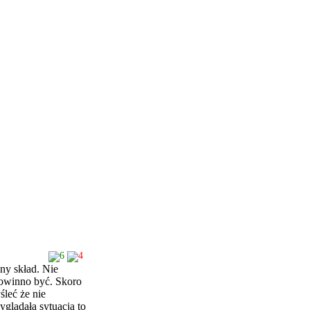
6
4
ny skład. Nie
 powinno być. Skoro
śleć że nie
yglądała sytuacja to