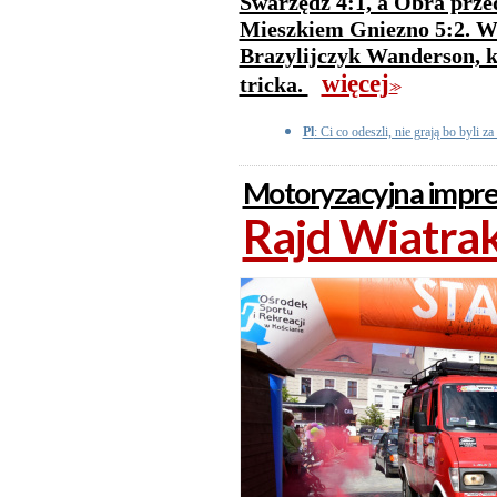
Swarzędz 4:1, a Obra prze
Mieszkiem Gniezno 5:2. W 
Brazylijczyk Wanderson, k
więcej
tricka.
>>
Pl
: Ci co odeszli, nie grają bo byli za 
Motoryzacyjna imprez
Rajd Wiatrak