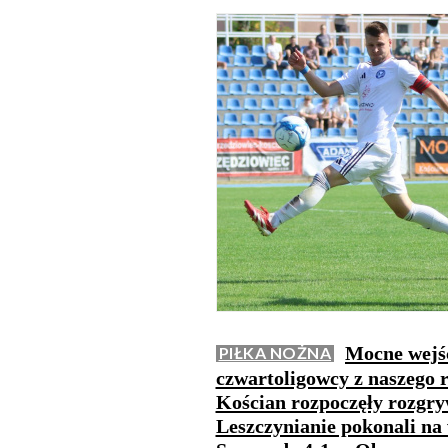
Mocne wejśc
PIŁKA NOŻNA
czwartoligowcy z naszego 
Kościan rozpoczęły rozgry
Leszczynianie pokonali na