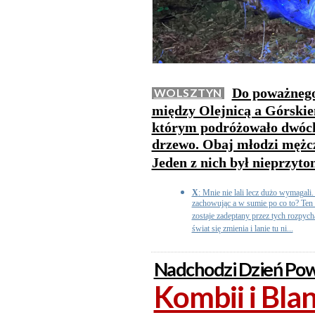
Do poważnego
WOLSZTYN
między Olejnicą a Górskie
którym podróżowało dwóch 
drzewo. Obaj młodzi mężczyź
Jeden z nich był nieprzyt
X
: Mnie nie lali lecz dużo wymagali.
zachowując a w sumie po co to? Ten
zostaje zadeptany przez tych rozpych
świat się zmienia i lanie tu ni...
Nadchodzi Dzień Pow
Kombii i Bla