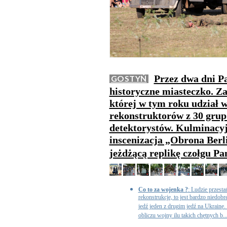
Przez dwa dni Pa
GOSTYŃ
historyczne miasteczko. Z
której w tym roku udział w
rekonstruktorów z 30 grup 
detektorystów. Kulminacy
inscenizacja „Obrona Berl
jeżdżącą replikę czołgu Pa
Co to za wojenka ?
: Ludzie przesta
rekonstrukcje, to jest bardzo niedobre
jedź jeden z drugim jedź na Ukrainę
obliczu wojny ilu takich chętnych b..