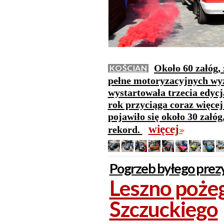
Około 60 załóg,
KOŚCIAN
pełne motoryzacyjnych wy
wystartowała trzecia edyc
rok przyciąga coraz więcej
pojawiło się około 30 załó
więcej
rekord.
>>
Pogrzeb byłego prez
Leszno poże
Szczuckiego