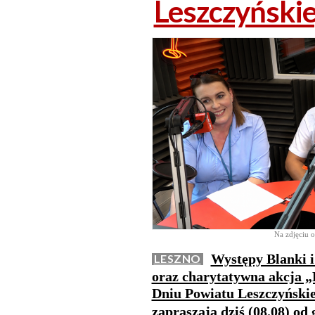
Leszczyński
Na zdjęciu o
Występy Blanki i
LESZNO
oraz charytatywna akcja „
Dniu Powiatu Leszczyńskie
zapraszają dziś (08.08) od 