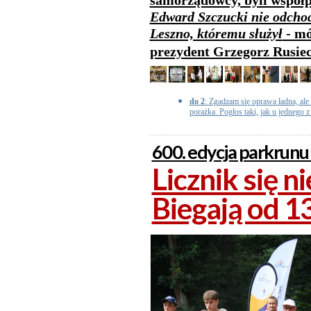
samorządowcy, byli współp
Edward Szczucki nie odchod
Leszno, któremu służył
- mó
prezydent Grzegorz Rusie
do 2
: Zgadzam się oprawa ładna, ale 
porażka. Pogłos taki, jak u jednego z
600. edycja parkrunu
Licznik się n
Biegają od 13