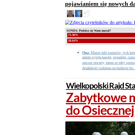
pojawianiem się nowych d
SONDA: Podoba się Wam mural?
71.36%
28.64%
Ona
: Miasto lubi seniorów, tych kt
autem wypija kawkę ,pogadają, czas
zawsze otwarty, mimo ze niby sponso
działalność rodzinna na budżecie bo..
Wielkopolski Rajd St
Zabytkowe m
do Osiecznej