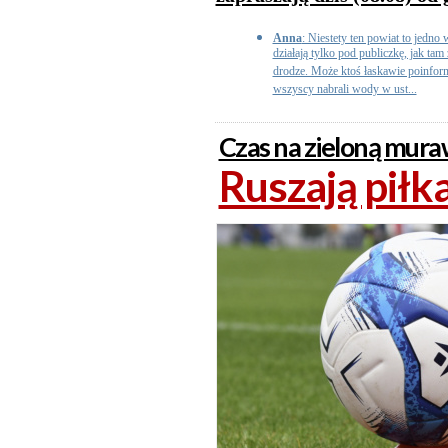
Anna
: Niestety ten powiat to jedno 
działają tylko pod publiczkę, jak ta
drodze. Może ktoś łaskawie poinform
wszyscy nabrali wody w ust...
Czas na zieloną mur
Ruszają piłk