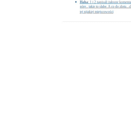
Haha
: 1 i 2 napisali żałosne komenta
górę...jakie to słabe. A co do zlotu.
tej nijakiej miejscowości