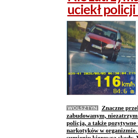
uciekł policj
Znaczne przek
WOLSZTYN
zabudowanym, niezatrzyman
policją, a także pozytywne
narkotyków w organizmie. 
sumieniu kierowca skody. 