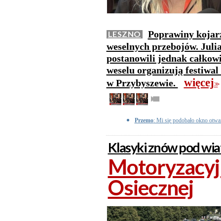
Poprawiny kojarz
LESZNO
weselnych przebojów. Juli
postanowili jednak całkowi
weselu organizują festiwal
więcej
w Przybyszewie.
>>
Przemo
: Mi się podobało okno otwa
Klasyki znów pod wi
Motoryzacyjn
Osiecznej