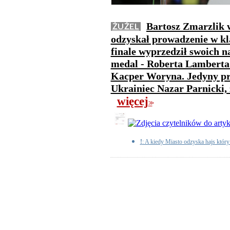
Bartosz Zmarzlik 
ŻUŻEL
odzyskał prowadzenie w kl
finale wyprzedził swoich n
medal - Roberta Lamberta 
Kacper Woryna. Jedyny prz
Ukrainiec Nazar Parnicki, 
więcej
>>
!
: A kiedy Miasto odzyska hajs który