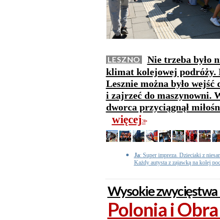
Nie trzeba było n
LESZNO
klimat kolejowej podróży
Lesznie można było wejść d
i zajrzeć do maszynowni. W
dworca przyciągnął miłośni
więcej
>>
Ja
: Super impreza. Dzieciaki z nie
Każdy autysta z zajawką na kolej poc
Wysokie zwycięstwa 
Polonia i Obra