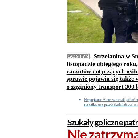
Strzelanina w Sm
GOSTYŃ
listopadzie ubiegłego roku
zarzutów dotyczących usił
sprawie pojawia się także
o zaginiony transport 300
Negocjator
: A nie zamieżali jechać
rusznikarza z przedszkola lub coś w 
Szukały go liczne patro
Nie zatrzymał