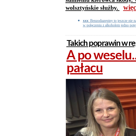
więc
wolsztyńskie służby.
xxx
: Benzodiazepiny to jeszcze nie n
w połączeniu z alkoholem jedno potęg
Takich poprawin w reg
A po weselu..
pałacu