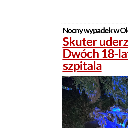
Nocny wypadek w Ole
Skuter uderz
Dwóch 18-lat
szpitala