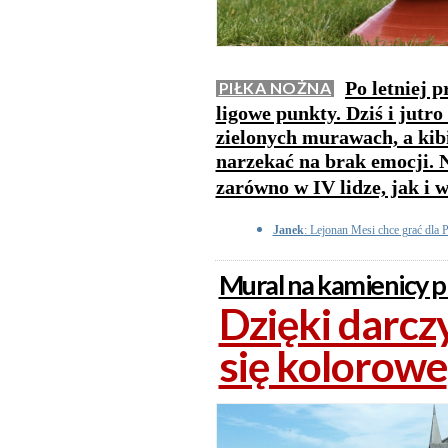
Po letniej 
PIŁKA NOŻNA
ligowe punkty. Dziś i jutr
zielonych murawach, a kib
narzekać na brak emocji. 
zarówno w IV lidze, jak i w
Janek
: Lejonan Mesi chce grać dla 
Mural na kamienicy 
Dzięki darc
się kolorowe