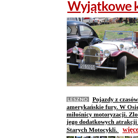
Wyjątkowe k
Pojazdy z czasów
LESZNO
amerykańskie fury. W Osiec
miłośnicy motoryzacji. Zlo
jego dodatkowych atrakcji
więc
Starych Motocykli.