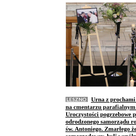
Urna z prochami 
LESZNO
na cmentarzu parafialnym 
Uroczystości pogrzebowe p
odrodzonego samorządu roz
św. Antoniego. Zmarłego ż