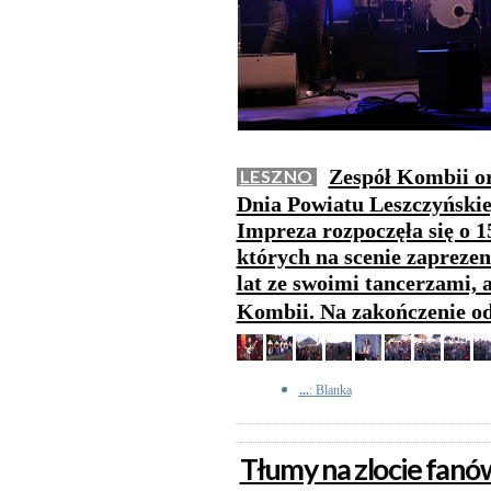
Zespół Kombii or
LESZNO
Dnia Powiatu Leszczyńskie
Impreza rozpoczęła się o 1
których na scenie zaprezen
lat ze swoimi tancerzami, a
Kombii. Na zakończenie od
...
: Blanka
Tłumy na zlocie fanó