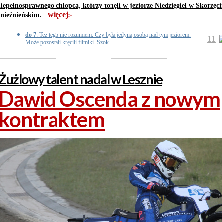
niepełnosprawnego chłopca, którzy tonęli w jeziorze Niedzięgiel w Skorzęci
więcej
gnieźnieńskim.
>>
do 7
: Tez tego nie rozumiem. Czy była jedyną osobą nad tym jeziorem.
11
Może pozostali kręcili filmiki. Szok.
Żużlowy talent nadal w Lesznie
Dawid Oscenda z nowym
kontraktem