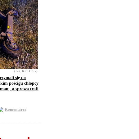
(Fot. KPP Góra)
rzymali się do
tkim pościgu chłopcy
ymani, a sprawa trafi
Komentarze