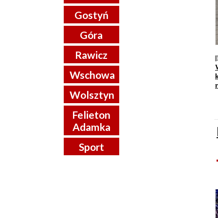
Gostyń
Góra
Rawicz
Wschowa
Wolsztyn
Felieton
Adamka
Sport