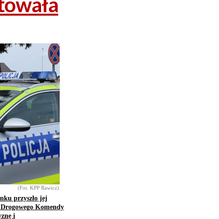
atowała
(Fot. KPP Rawicz)
nku przyszło jej
hu Drogowego Komendy
znę i