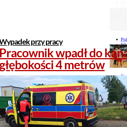
Wyp
Śmi
Gó
Wy
Wypadek przy pracy
Poż
Wie
Pracownik wpadł do kana
Poż
głębokości 4 metrów
Pie
GI 
Ne
Pon
Stu
Stu
Stu