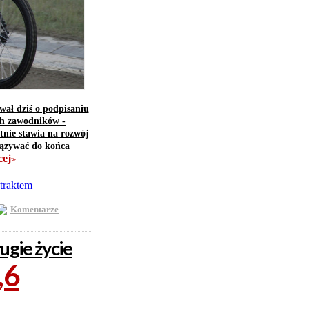
ał dziś o podpisaniu
ch zawodników -
tnie stawia na rozwój
iązywać do końca
cej
>>
Komentarze
gie życie
,6