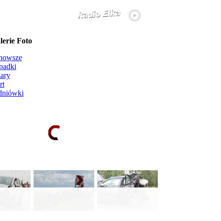
erie Foto
nowsze
padki
ary
rt
dniówki
Ładowanie galerii zdjęć...
więcej...