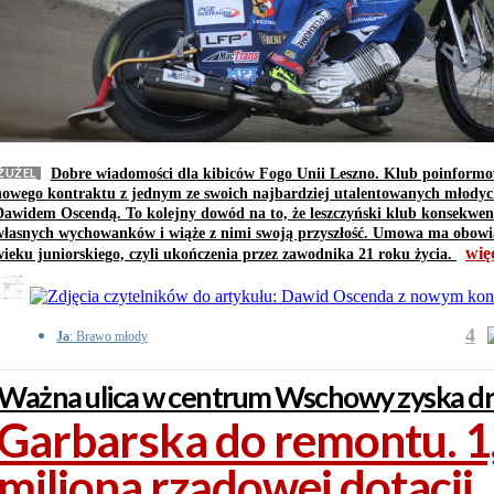
ŻUŻEL
Dobre wiadomości dla kibiców Fogo Unii Leszno. Klub poinformow
nowego kontraktu z jednym ze swoich najbardziej utalentowanych młody
Dawidem Oscendą. To kolejny dowód na to, że leszczyński klub konsekwen
własnych wychowanków i wiąże z nimi swoją przyszłość. Umowa ma obow
wię
wieku juniorskiego, czyli ukończenia przez zawodnika 21 roku życia.
4
Ja
: Brawo młody
Ważna ulica w centrum Wschowy zyska dru
Garbarska do remontu. 1
miliona rządowej dotacji