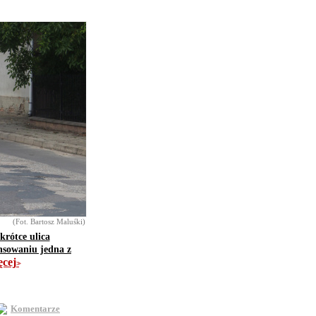
(Fot. Bartosz Maluśki)
krótce ulica
nsowaniu jedna z
ęcej
>>
Komentarze