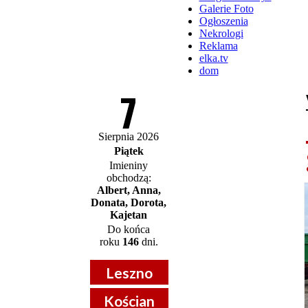
Galerie Foto
Ogłoszenia
Nekrologi
Reklama
elka.tv
dom
7
Sierpnia 2026
Piątek
Imieniny
obchodzą:
Albert, Anna,
Donata, Dorota,
Kajetan
Do końca
roku
146
dni.
Leszno
Kościan