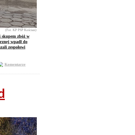
(Fot. KP PSP Kościan)
i skupem zbóż w
trznej wpadł do
zali zespołowi
Komentarze
d