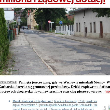
WSCHOWA
Pamięta jeszcze czasy, gdy we Wschowie mieszkali Niemcy. W
Garbarska doczeka się gruntownej przebudowy. Dzięki rządowemu dofina
wi
kluczowych dróg zyska nową nawierzchnię oraz ciąg pieszo-rowerowy.
Marek Złotnicki -POwyborczo
: 1,6 mln na Garbarską ? A ile poszło na
deptak Westerplatte ? I jak tam ogródki wiedeńskie panie Antkowiak , już
5
pan pił kawę na swoim deptaku? Na razie jedyny skutek obłąkańczych