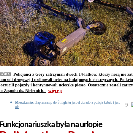
GÓRA
Policjanci z Góry zatrzymali dwóch 14-latków, którzy nocą nie zat
kontroli drogowej i próbowali uciec na hulajnogach elektrycznych. Po kró
porzucili pojazdy i kontynuowali ucieczkę pieszo. Ostatecznie zostali zatrz
więcej
do Zespołu ds. Nieletnich.
>>
Mieszkaniec
: Zapraszamy do Śmigla tu jest el dorado a policja kebab i jest
9
ok
Funkcjonariuszka była na urlopie