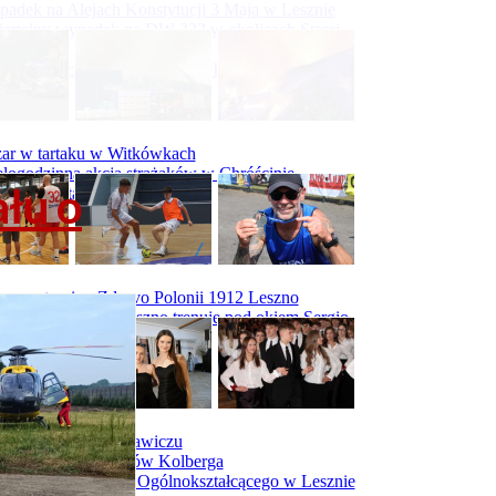
adek na Alejach Konstytucji 3 Maja w Lesznie
ertelny wypadek na DW 323 w okolicach Starej
ry
padek na obwodnicy Święciechowy
ar w tartaku w Witkówkach
logodzinna akcja strażaków w Chróścinie
łu o
ar hali tartaku w Racocie
rwszy trening Zdrovo Polonii 1912 Leszno
Malepszy Futsal Leszno trenuje pod okiem Sergio
vesa
iecka 10-tka
dniówka I LO w Rawiczu
dniówka maturzystów Kolberga
dniówka II Liceum Ogólnokształcącego w Lesznie