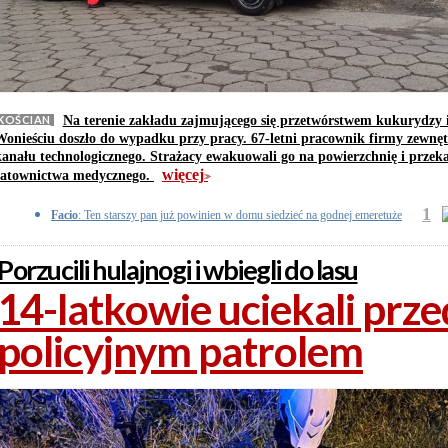
KOŚCIAN
Na terenie zakładu zajmującego się przetwórstwem kukurydzy 
Wonieściu doszło do wypadku przy pracy. 67-letni pracownik firmy zewnę
kanału technologicznego. Strażacy ewakuowali go na powierzchnię i przeka
więcej
ratownictwa medycznego.
>>
1
Facio
: Ten starszy pan już powinien w domu siedzieć na godnej emeretuże
Porzucili hulajnogi i wbiegli do lasu
14-latkowie uciekali prze
policyjnym patrolem