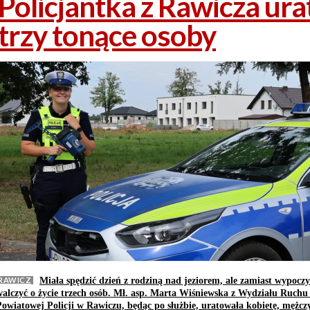
Policjantka z Rawicza ur
trzy tonące osoby
RAWICZ
Miała spędzić dzień z rodziną nad jeziorem, ale zamiast wypoczy
walczyć o życie trzech osób. Mł. asp. Marta Wiśniewska z Wydziału Ruc
Powiatowej Policji w Rawiczu, będąc po służbie, uratowała kobietę, mężczy