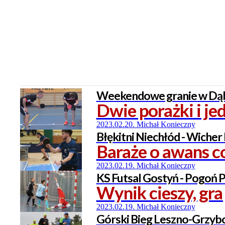
Weekendowe granie w Dą
Dwie porażki i je
2023.02.20. Michał Konieczny
Błękitni Niechłód - Wicher 
Baraże o awans co
2023.02.19. Michał Konieczny
KS Futsal Gostyń - Pogoń P
Wynik cieszy, gra 
2023.02.19. Michał Konieczny
Górski Bieg Leszno-Grzybo