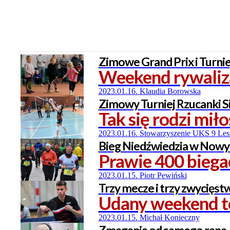
Zimowe Grand Prix i Turni
Weekend rywaliza
2023.01.16. Klaudia Borowska
Zimowy Turniej Rzucanki Si
Tak się rodzi mił
2023.01.16. Stowarzyszenie UKS 9 Le
Bieg Niedźwiedzia w Now
Prawie 400 biegac
2023.01.15. Piotr Pewiński
Trzy mecze i trzy zwycięst
Udany weekend ten
2023.01.15. Michał Konieczny