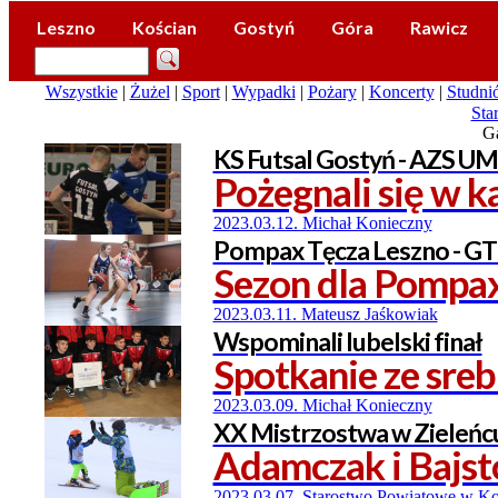
Leszno
Kościan
Gostyń
Góra
Rawicz
Wszystkie
|
Żużel
|
Sport
|
Wypadki
|
Pożary
|
Koncerty
|
Studni
Star
Ga
KS Futsal Gostyń - AZS UM
Pożegnali się w k
2023.03.12. Michał Konieczny
Pompax Tęcza Leszno - GT
Sezon dla Pompax 
2023.03.11. Mateusz Jaśkowiak
Wspominali lubelski finał
Spotkanie ze sre
2023.03.09. Michał Konieczny
XX Mistrzostwa w Zieleńc
Adamczak i Bajst
2023.03.07. Starostwo Powiatowe w Ko