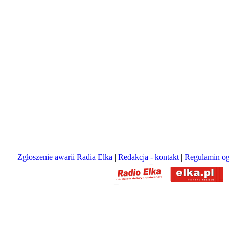
Zgłoszenie awarii Radia Elka
|
Redakcja - kontakt
|
Regulamin og