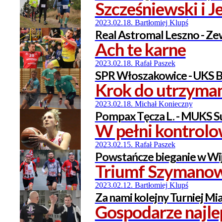
Szcześniewski i J
2023.02.18. Bartłomiej Klupś
Real Astromal Leszno - Ze
Ach te karne
2023.02.18. Rafał Paszek
SPR Włoszakowice - UKS B
Krok do utrzyma
2023.02.18. Michał Konieczny
Pompax Tęcza L. - MUKS Su
W pełni kontrol
2023.02.15. Rafał Paszek
Powstańcze bieganie w Wi
Triumf Szymanows
2023.02.12. Bartłomiej Klupś
Za nami kolejny Turniej Mi
Gospodarze najle