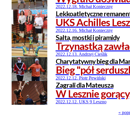
2022.12.18. Michał Konieczny
Lekkoatletyczne remanen
UKS Achilles Le
2022.12.16. Michał Konieczny
Salta, mostki i piramidy
Trzynastką zawła
2022.12.13. Andrzej Cieślik
Charytatywny bieg dla Mar
Bieg "pół serdusz
2022.12.12. Piotr Pewiński
Zagrali dla Mateusza
W Lesznie gorący
2022.12.12. UKS 9 Leszno
« pop