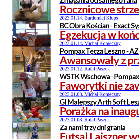
Zmagania od samego rana
Rocznicowe strze
2023.01.14. Bartłomiej Klupś
BC Obra Kościan - Exact S
Egzekucja w koń
2023.01.14. Michał Konieczny
Pompax Tęcza Leszno - AZ
Awansowały z p
2023.01.12. Rafał Paszek
WSTK Wschowa - Pompax T
Faworytki nie za
2023.01.08. Michał Konieczny
GI Malepszy Arth Soft Les
Porażka na inaug
2023.01.08. Rafał Paszek
Za nami trzy dni grania
Futsal Lajszner 