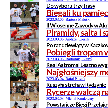
Do wyboru trzy trasy
Biegali ku pamię
2023.03.06. Bartosz Maluśki
II Wiosenne Zawody w Akro
Piramidy, salta i
2023.03.06. Andrzej Cieślik
Po raz dziewiąty w Kaczko
Pobiegli tropem 
2023.03.05. Bartłomiej Klupś
Real Astromal Leszno wyg
Najgłośniejszy m
2023.03.04. Rafał Paszek
Ruszyła strefa w Rydzynie
Rycerze walczą n
2023.03.03. Michał Konieczny
Powstańcze Biegi Przełaj