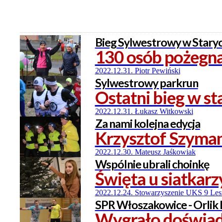
Bieg Sylwestrowy w Stary
130 osób pożegna
2022.12.31. Piotr Pewiński
Sylwestrowy parkrun
Ostatni bieg w s
2022.12.31. Łukasz Witkowski
Za nami kolejna edycja
Krzysztof Szyma
2022.12.30. Mateusz Jaśkowiak
Wspólnie ubrali choinkę
Święta u siatkarz
2022.12.24. Stowarzyszenie UKS 9 Le
SPR Włoszakowice - Orlik 
Wygrało doświad