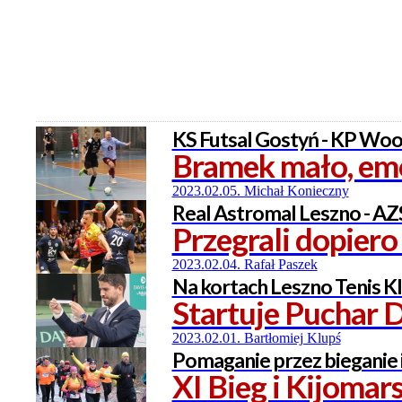
KS Futsal Gostyń - KP Woo
Bramek mało, emo
2023.02.05. Michał Konieczny
Real Astromal Leszno - AZS 
Przegrali dopiero
2023.02.04. Rafał Paszek
Na kortach Leszno Tenis K
Startuje Puchar 
2023.02.01. Bartłomiej Klupś
Pomaganie przez bieganie
XI Bieg i Kijomars