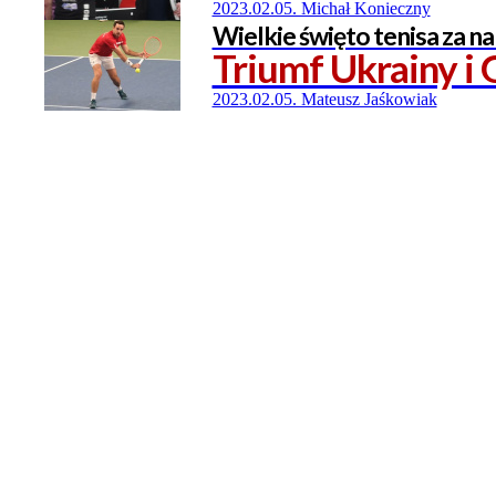
2023.02.05. Michał Konieczny
Wielkie święto tenisa za n
Triumf Ukrainy i 
2023.02.05. Mateusz Jaśkowiak