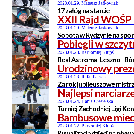
2023.01.29. Mateusz Jaśkowiak
17 załóg na starcie
XXII Rajd WOŚP 
2023.01.29. Mateusz Jaśkowiak
Sobota w Rydzynie na spo
Pobiegli w szczy
2023.01.28. Bartłomiej Klupś
Real Astromal Leszno - Bór
Urodzinowy preze
2023.01.28. Rafał Paszek
Za rok jubileuszowe mistr
Najlepsi narciar
2023.01.24. Hania Ciesielska
Turniej Zachodniej Ligi Ke
Bambusowe miecz
2023.01.22. Bartłomiej Klupś
Rywalizacja dzieci na pływa