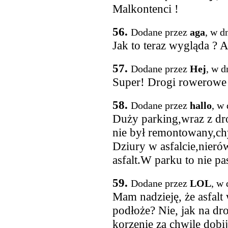
Malkontenci !
56.
Dodane przez
aga
, w d
Jak to teraz wygląda ? Aż
57.
Dodane przez
Hej
, w d
Super! Drogi rowerowe a
58.
Dodane przez
hallo
, w
Duży parking,wraz z dr
nie był remontowany,ch
Dziury w asfalcie,nieró
asfalt.W parku to nie pas
59.
Dodane przez
LOL
, w
Mam nadzieję, że asfal
podłoże? Nie, jak na dr
korzenie za chwilę dobij