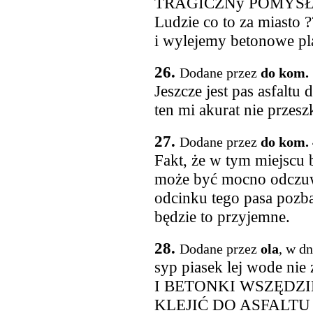
TRAGICZNy POMYSŁ !
Ludzie co to za miasto
i wylejemy betonowe pl
26.
Dodane przez
do kom. 
Jeszcze jest pas asfaltu
ten mi akurat nie przesz
27.
Dodane przez
do kom. 
Fakt, że w tym miejscu 
może być mocno odczuw
odcinku tego pasa pozba
będzie to przyjemne.
28.
Dodane przez
ola
, w d
syp piasek lej wode nie 
I BETONKI WSZĘDZI
KLEJIĆ DO ASFALTU