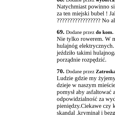
Natychmiast powinno s
za ten miejski bubel ! J
????????????????? No ale
69.
Dodane przez
do kom. 
Nie tylko rowerem. W mi
hulajnóg elektrycznych.
jeździło takimi hulajno
porządnie rozpędzić.
70.
Dodane przez
Zatrosk
Ludzie gdzie my żyjemy.
dzieje w naszym mieście
pomysł aby asfaltować a
odpowidzialność za wy
pieniędzy.Ciekawe czy k
skandal ,kryminał i bez