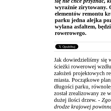
się nie chce przyznać, kt
wyraźnie zirytowany. O
elementów remontu kr
parku jedna alejka poz
wylana asfaltem, będzie
rowerowego.
Jak dowiedzieliśmy się 
ścieżki rowerowej wzdłu
założeń projektowych re
miasta. Początkowe plany
długości parku, równole
został zrealizowany ze 
dużej ilości drzew. -
Zgod
drodze krajowej powinn