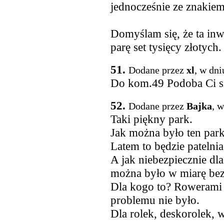
jednocześnie ze znakiem
Domyślam się, że ta inwe
parę set tysięcy złotych.
51.
Dodane przez
xl
, w dni
Do kom.49 Podoba Ci si
52.
Dodane przez
Bajka
, 
Taki piękny park.
Jak można było ten par
Latem to będzie patelni
A jak niebezpiecznie dla
można było w miarę bez
Dla kogo to? Rowerami j
problemu nie było.
Dla rolek, deskorolek, w