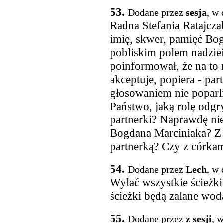
53.
Dodane przez
sesja
, w
Radna Stefania Ratajczak
imię, skwer, pamięć Bo
pobliskim polem nadzie
poinformował, że na to m
akceptuje, popiera - par
głosowaniem nie poparli
Państwo, jaką rolę odgr
partnerki? Naprawdę ni
Bogdana Marciniaka? Z 
partnerką? Czy z córka
54.
Dodane przez
Lech
, w
Wylać wszystkie ścieżki
ścieżki będą zalane wodą
55.
Dodane przez
z sesji
, 