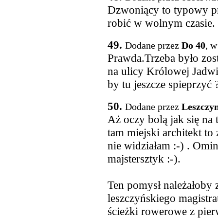
Dzwoniący to typowy pr
robić w wolnym czasie. 
49.
Dodane przez
Do 40
, w
Prawda.Trzeba było zost
na ulicy Królowej Jadwig
by tu jeszcze spieprzyć 
50.
Dodane przez
Leszczy
Aż oczy bolą jak się na 
tam miejski architekt to
nie widziałam :-) . Omi
majstersztyk :-).
Ten pomysł należałoby 
leszczyńskiego magistra
ścieżki rowerowe z pie