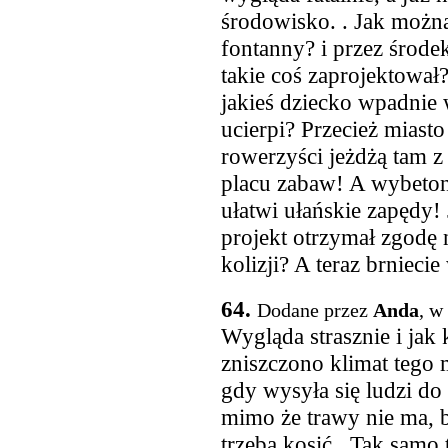
środowisko. . Jak możn
fontanny? i przez środ
takie coś zaprojektował
jakieś dziecko wpadnie 
ucierpi? Przecież miasto
rowerzyści jeżdżą tam z
placu zabaw! A wybetono
ułatwi ułańskie zapędy! 
projekt otrzymał zgodę
kolizji? A teraz brnieci
64.
Dodane przez
Anda
, w
Wygląda strasznie i jak 
zniszczono klimat tego 
gdy wysyła się ludzi do
mimo że trawy nie ma, bo
trzeba kosić . Tak samo 