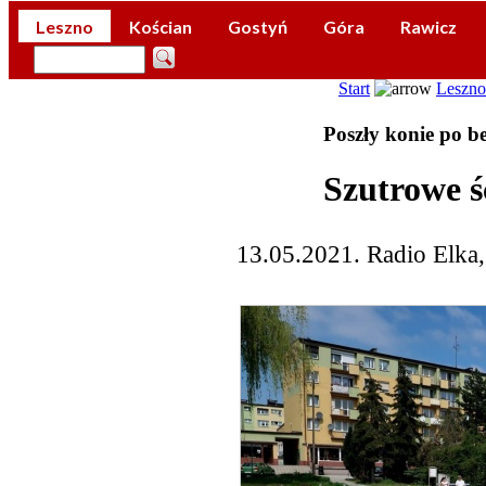
Leszno
Kościan
Gostyń
Góra
Rawicz
Start
Leszno
Poszły konie po bet
Szutrowe śc
13.05.2021. Radio Elka,