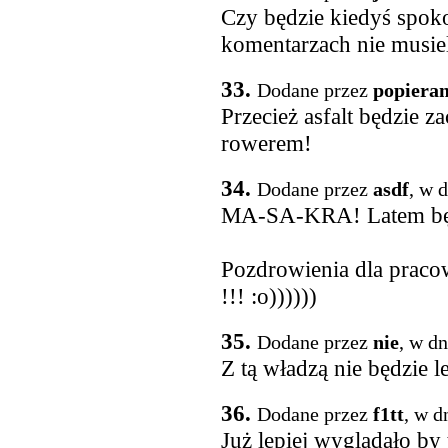
Czy będzie kiedyś spok
komentarzach nie musieli
33.
Dodane przez
popiera
Przecież asfalt będzie z
rowerem!
34.
Dodane przez
asdf
, w 
MA-SA-KRA! Latem będ
Pozdrowienia dla prac
!!! :o))))))
35.
Dodane przez
nie
, w d
Z tą władzą nie będzie le
36.
Dodane przez
f1tt
, w d
Już lepiej wyglądało by 