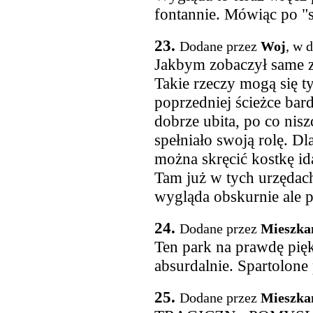
fontannie. Mówiąc po "s
23.
Dodane przez
Woj
, w 
Jakbym zobaczył same zd
Takie rzeczy mogą się t
poprzedniej ścieżce bar
dobrze ubita, po co nis
spełniało swoją rolę. Dl
można skręcić kostkę id
Tam już w tych urzędach
wygląda obskurnie ale p
24.
Dodane przez
Mieszka
Ten park na prawdę pięk
absurdalnie. Spartolone 
25.
Dodane przez
Mieszka