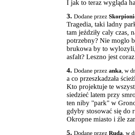
I jak to teraz wygląda h
3.
Dodane przez
Skorpioni
Tragedia, taki ladny park
tam jeździły caly czas, 
potrzebny? Nie moglo by
brukowa by to wylozyli,
asfalt? Leszno jest cora
4.
Dodane przez
anka
, w d
a co przeszkadzała ście
Kto projektuje te wszys
siedzieć latem przy smr
ten niby "park" w Grono
gdyby stosować się do r
Okropne miasto i źle za
5.
Dodane przez
Ruda
, w 