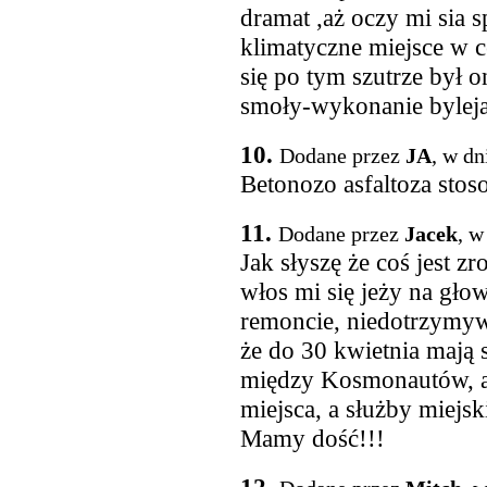
dramat ,aż oczy mi sia s
klimatyczne miejsce w 
się po tym szutrze był 
smoły-wykonanie bylejak
10.
Dodane przez
JA
, w dn
Betonozo asfaltoza stos
11.
Dodane przez
Jacek
, w
Jak słyszę że coś jest 
włos mi się jeży na głow
remoncie, niedotrzymywa
że do 30 kwietnia mają 
między Kosmonautów, a 
miejsca, a służby miejsk
Mamy dość!!!