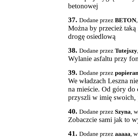
betonowej
37.
Dodane przez
BETON
Można by przecież taką 
drogę osiedlową
38.
Dodane przez
Tutejszy
Wylanie asfaltu przy fon
39.
Dodane przez
popiera
We władzach Leszna ni
na mieście. Od góry do 
przyszli w imię swoich,
40.
Dodane przez
Szyna
, 
Zobaczcie sami jak to w
41.
Dodane przez
aaaaa
, w