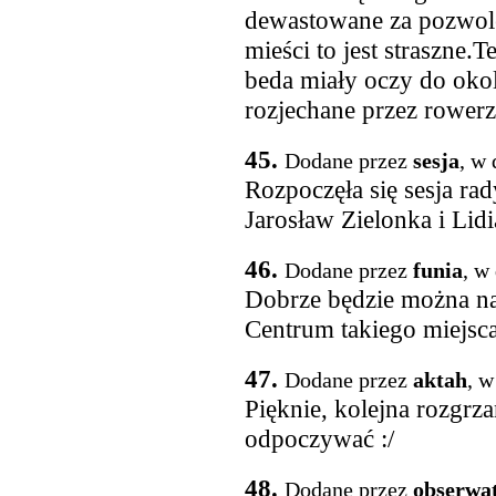
dewastowane za pozwole
mieści to jest straszne.
beda miały oczy do okol
rozjechane przez rower
45.
Dodane przez
sesja
, w
Rozpoczęła się sesja rad
Jarosław Zielonka i Lid
46.
Dodane przez
funia
, w
Dobrze będzie można na
Centrum takiego miejsca 
47.
Dodane przez
aktah
, w
Pięknie, kolejna rozgrza
odpoczywać :/
48.
Dodane przez
obserwa