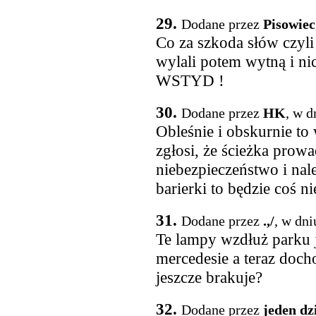
29.
Dodane przez
Pisowiec
Co za szkoda słów czyl
wylali potem wytną i nic
WSTYD !
30.
Dodane przez
HK
, w d
Obleśnie i obskurnie to
zgłosi, że ścieżka prowa
niebezpieczeństwo i nal
barierki to będzie coś 
31.
Dodane przez
.,/
, w dni
Te lampy wzdłuż parku 
mercedesie a teraz doch
jeszcze brakuje?
32.
Dodane przez
jeden dz