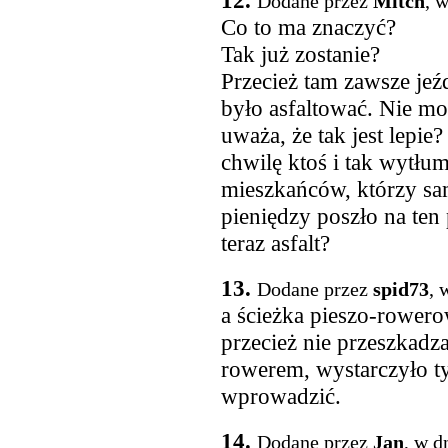
12.
Dodane przez
Mitch
, 
Co to ma znaczyć?
Tak już zostanie?
Przecież tam zawsze jeźd
było asfaltować. Nie m
uważa, że tak jest lepi
chwilę ktoś i tak wytłu
mieszkańców, którzy sam
pieniędzy poszło na ten 
teraz asfalt?
13.
Dodane przez
spid73
, 
a ścieżka pieszo-rowero
przecież nie przeszkadz
rowerem, wystarczyło t
wprowadzić.
14.
Dodane przez
Jan
, w d