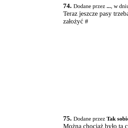
74.
Dodane przez
...
, w dni
Teraz jeszcze pasy trze
założyć #
75.
Dodane przez
Tak sobi
Można chociaż było tą c