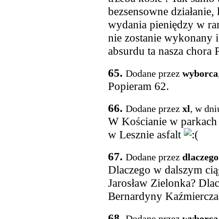
bezsensowne działanie, 
wydania pieniędzy w ram
nie zostanie wykonany i 
absurdu ta nasza chora P
65.
Dodane przez
wyborca
Popieram 62.
66.
Dodane przez
xl
, w dni
W Kościanie w parkach i
w Lesznie asfalt
67.
Dodane przez
dlaczego
Dlaczego w dalszym ciąg
Jarosław Zielonka? Dlac
Bernardyny Kaźmiercza
68.
Dodane przez
wyborca