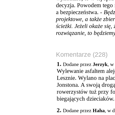
decyzja. Powodem tego ni
a bezpieczeństwa. -
Będz
projektowe, a także zbie
ścieżki. Jeżeli okaże się,
rozwiązanie, to będziem
Komentarze (228)
1.
Dodane przez
Jerzyk
, w
Wylewanie asfaltem ale
Lesznie. Wylano na plac
Jonstona. A swoją drog
rowerzystów tuż przy f
biegających dzieciaków.
2.
Dodane przez
Haha
, w 