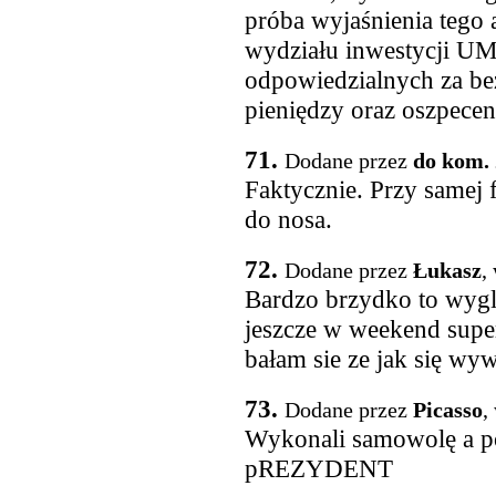
próba wyjaśnienia tego 
wydziału inwestycji UM
odpowiedzialnych za b
pieniędzy oraz oszpecen
71.
Dodane przez
do kom. 
Faktycznie. Przy samej f
do nosa.
72.
Dodane przez
Łukasz
,
Bardzo brzydko to wygl
jeszcze w weekend super
bałam sie ze jak się wyw
73.
Dodane przez
Picasso
,
Wykonali samowolę a po
pREZYDENT