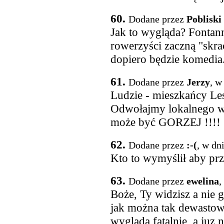
60.
Dodane przez
Pobliski
Jak to wygląda? Fontanna
rowerzyści zaczną "skra
dopiero będzie komedia
61.
Dodane przez
Jerzy
, w
Ludzie - mieszkańcy L
Odwołajmy lokalnego wła
może być GORZEJ !!!!
62.
Dodane przez
:-(
, w dn
Kto to wymyślił aby przy
63.
Dodane przez
ewelina
,
Boże, Ty widzisz a nie 
jak można tak dewastow
wygląda fatalnie, a juz