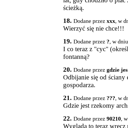
lat, gdy chodziło o pla
ścieżką.
18.
Dodane przez
xxx
, w d
Wierzyć się nie chce!!!
19.
Dodane przez
?
, w dni
I co teraz z "cyc" (okreś
fontanną?
20.
Dodane przez
gdzie jes
Odbijanie się od ściany
gospodarza.
21.
Dodane przez
???
, w d
Gdzie jest rzekomy archi
22.
Dodane przez
90210
, w
Wygląda to teraz wręcz 