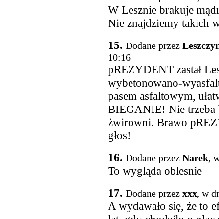
W Lesznie brakuje mądry
Nie znajdziemy takich 
15.
Dodane przez
Leszczyn
10:16
pREZYDENT zastał Lesz
wybetonowano-wyasfalt
pasem asfaltowym, ułatw
BIEGANIE! Nie trzeba b
żwirowni. Brawo pRE
głos!
16.
Dodane przez
Narek
, 
To wygląda oblesnie
17.
Dodane przez
xxx
, w d
A wydawało się, że to e