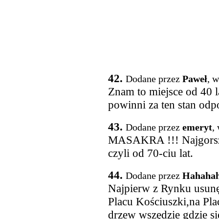
42.
Dodane przez
Paweł
, 
Znam to miejsce od 40 la
powinni za ten stan odp
43.
Dodane przez
emeryt
,
MASAKRA !!! Najgorsza
czyli od 70-ciu lat.
44.
Dodane przez
Hahaha
Najpierw z Rynku usunęl
Placu Kościuszki,na Plac
drzew wszędzie gdzie si