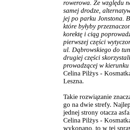
rowerowa. Ze względu na
samej drodze, alternaty
jej po parku Jonstona. 
które byłyby przeznaczo
korektę i ciąg poprowad
pierwszej części wytyczo
ul. Dąbrowskiego do tun
drugiej części skorzystali
prowadzącej w kierunku
Celina Pilżys - Kosmatk
Leszna.
Takie rozwiązanie znaczą
go na dwie strefy. Najlep
jednej strony otacza asfa
Celina Pilżys - Kosmatka
wykonano, to w tej spraw