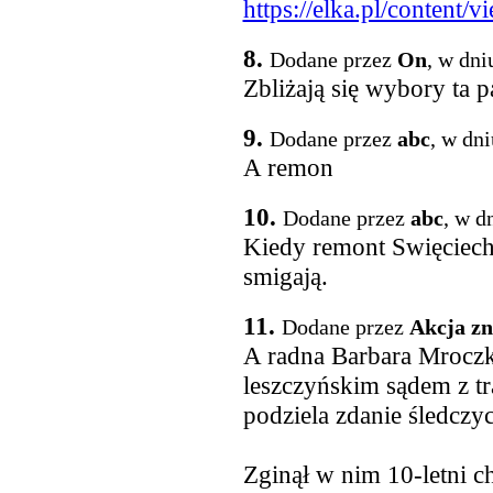
https://elka.pl/content/
8.
Dodane przez
On
, w dni
Zbliżają się wybory ta p
9.
Dodane przez
abc
, w dn
A remon
10.
Dodane przez
abc
, w d
Kiedy remont Swięciecho
smigają.
11.
Dodane przez
Akcja zn
A radna Barbara Mroczk
leszczyńskim sądem z t
podziela zdanie śledczy
Zginął w nim 10-letni c