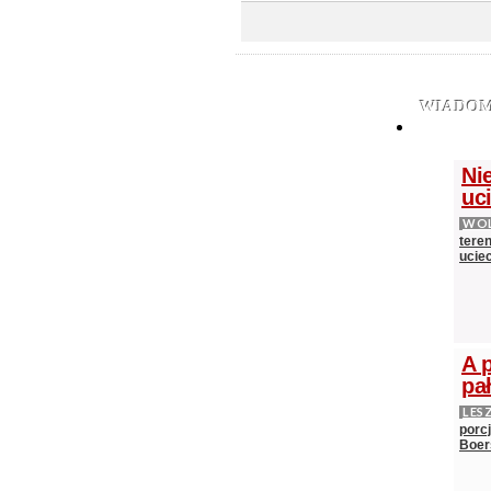
WIADOM
Nie
uci
WOL
teren
ucie
A 
pa
LES
porc
Boer