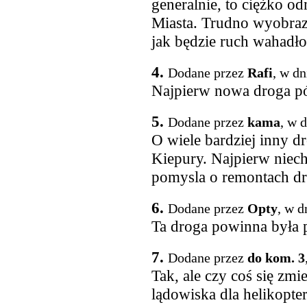
generalnie, to ciężko o
Miasta. Trudno wyobrazi
jak będzie ruch wahadło
4.
Dodane przez
Rafi
, w dn
Najpierw nowa droga pó
5.
Dodane przez
kama
, w 
O wiele bardziej inny d
Kiepury. Najpierw niech 
pomysla o remontach dr
6.
Dodane przez
Opty
, w d
Ta droga powinna była p
7.
Dodane przez
do kom. 3
Tak, ale czy coś się zm
lądowiska dla helikopte