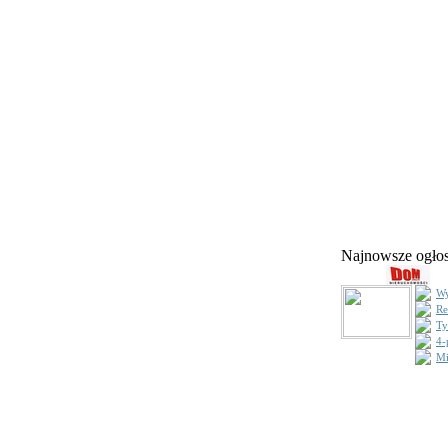
Najnowsze ogł
Wy
Re
Ty
4-
Mi