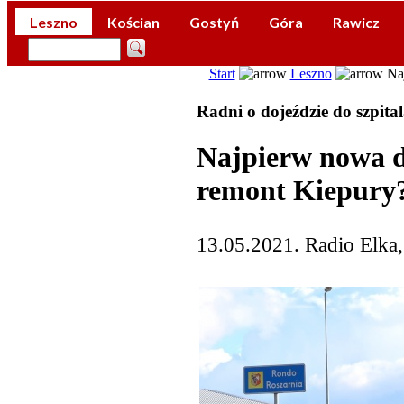
Leszno
Kościan
Gostyń
Góra
Rawicz
Start
Leszno
Naj
Radni o dojeździe do szpita
Najpierw nowa d
remont Kiepury
13.05.2021. Radio Elka