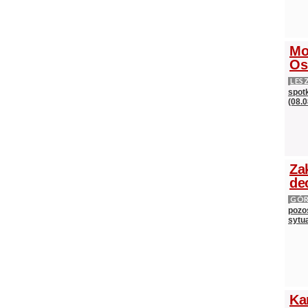
Mo
Os
LES
spot
(08.0
Za
de
GÓ
pozos
sytu
Ka