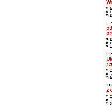
Wi
37.
M
38.
S
39.
D
LE
od
or
28.
D
29.
M
30.
T
LE
Uł
re
27.
T
28.
"
29.
M
KO
z 
25.
W
26.
T
27.
S