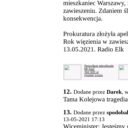
mieszkaniec Warszawy, z
zawieszeniu. Zdaniem śl
konsekwencja.
Prokuratura złożyła ape
Rok więzienia w zawies
13.05.2021. Radio Elk
Sprzedam mieszkanie
60,5m2
360 000 zł
sprzedaż, Leszno
12.
Dodane przez
Darek
, 
Tama Kolejowa tragedia
13.
Dodane przez
spodobala
13-05-2021 17:13
Wiceminister: Jesteśmy