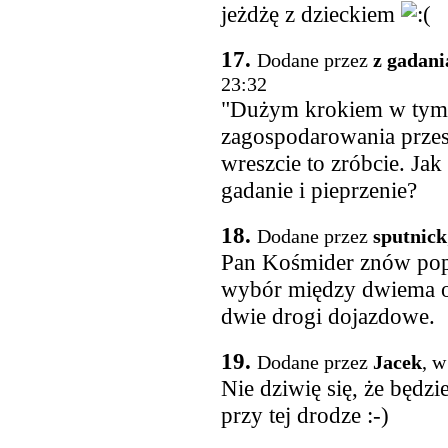
jeżdżę z dzieckiem
17.
Dodane przez
z gadania
23:32
"Dużym krokiem w tym 
zagospodarowania przest
wreszcie to zróbcie. Jak
gadanie i pieprzenie?
18.
Dodane przez
sputnick
Pan Kośmider znów popi
wybór między dwiema op
dwie drogi dojazdowe.
19.
Dodane przez
Jacek
, w
Nie dziwię się, że będz
przy tej drodze :-)