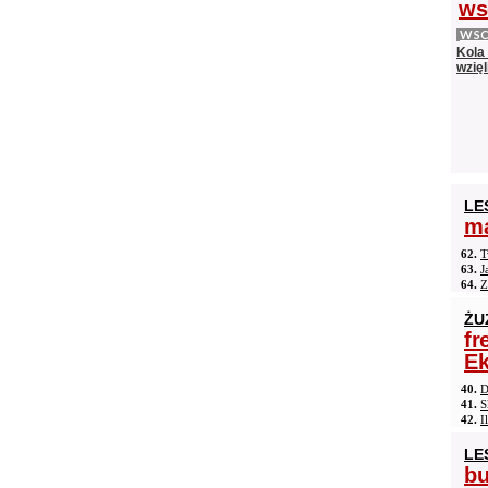
ws
WS
Kola
wzięl
LE
ma
62.
T
63.
J
64.
Z
ŻU
fr
Ek
40.
D
41.
S
42.
I
LE
b