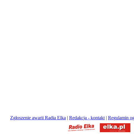
Zgłoszenie awarii Radia Elka
|
Redakcja - kontakt
|
Regulamin og