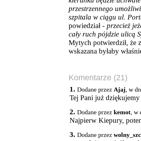
kierunku będzie uchwal
przestrzennego umożliw
szpitala w ciągu ul. Po
powiedział -
przecież je
cały ruch pójdzie ulicą 
Mytych potwierdził, że z
wskazana byłaby właśnie
Komentarze (21)
1.
Dodane przez
Ajaj
, w d
Tej Pani już dziękujemy
2.
Dodane przez
kemot
, w 
Najpierw Kiepury, pote
3.
Dodane przez
wolny_szc