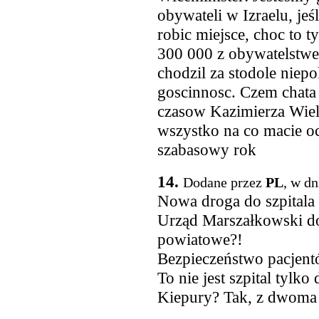
obywateli w Izraelu, jeśl
robic miejsce, choc to ty
300 000 z obywatelstw
chodzil za stodole nie
goscinnosc. Czem chata 
czasow Kazimierza Wielk
wszystko na co macie och
szabasowy rok
14.
Dodane przez
PL
, w dn
Nowa droga do szpitala
Urząd Marszałkowski doł
powiatowe?!
Bezpieczeństwo pacjen
To nie jest szpital tylk
Kiepury? Tak, z dwoma 