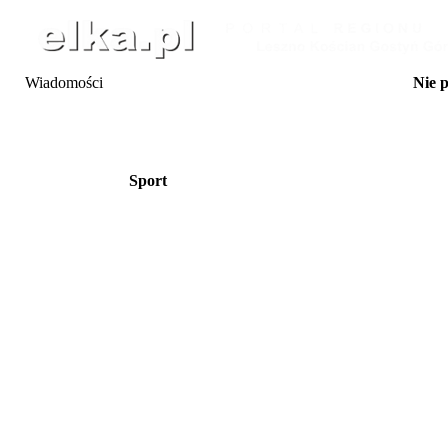
Wiadomości
Nie 
7-8.08 Ope
8-9.08 Rajd Wiatraka
08.08 Peron 6 - w
08.08 Sobota z k
do 8.08 25. Festi
Sport
08.08 Dzień Powiatu Leszc
Święc
08.08 Letni F
8-9.08 Zawody Sika
08.08 Shota Adamash
08.08 Festiwal Rave At
08.08 Kino na l
09.08 Joga na trawi
09.08 Moto 
09.08 Wielki Dzień P
09.08 Niedzielna
10.08 Klub 