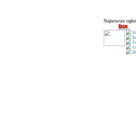
Najnowsze ogł
Wy
Re
Ty
4-
Mi