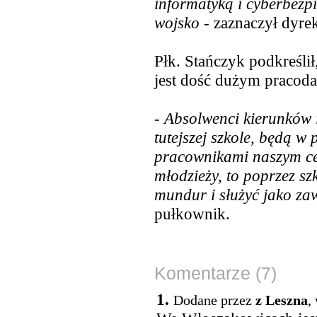
informatyką i cyberbezp
wojsko
- zaznaczył dyre
Płk. Stańczyk podkreśli
jest dość dużym pracod
- Absolwenci kierunków 
tutejszej szkole, będą w 
pracownikami naszym cen
młodzieży, to poprzez s
mundur i służyć jako za
pułkownik.
Komentarze (7)
1.
Dodane przez
z Leszna
,