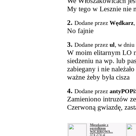
We Włoszakowicach jest 
My tego w Lesznie nie
2.
Dodane przez
Wędkarz
,
No fajnie
3.
Dodane przez
ul
, w dniu
W moim elitarnym LO na
siedzeniu na wp. lub pa
zabiegany i nie należał
ważne żeby była cisza
4.
Dodane przez
antyPOPi
Zamieniono intruzów ze
Czerwoną gwiazdę, zastą
Mieszkanie z
ogródkiem
WICHROWA...
374 274 zł