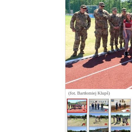
(fot. Bartłomiej Klupś)