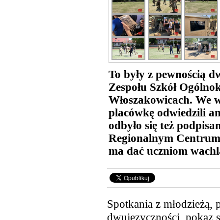
To były z pewnością d
Zespołu Szkół Ogólnok
Włoszakowicach. We wt
placówkę odwiedzili a
odbyło się też podpisa
Regionalnym Centrum 
ma dać uczniom wachl
Spotkania z młodzieżą, 
dwujęzyczności, pokaz sp