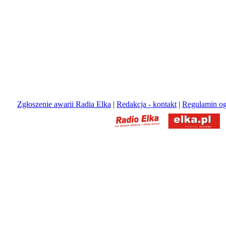
Zgłoszenie awarii Radia Elka
|
Redakcja - kontakt
|
Regulamin og