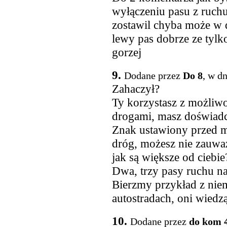
wyłączeniu pasu z ruchu
zostawil chyba może w d
lewy pas dobrze ze tylk
gorzej
9.
Dodane przez
Do 8
, w d
Zahaczył?
Ty korzystasz z możliw
drogami, masz doświad
Znak ustawiony przed m
dróg, możesz nie zauważ
jak są większe od ciebi
Dwa, trzy pasy ruchu n
Bierzmy przykład z niem
autostradach, oni wiedzą
10.
Dodane przez
do kom 