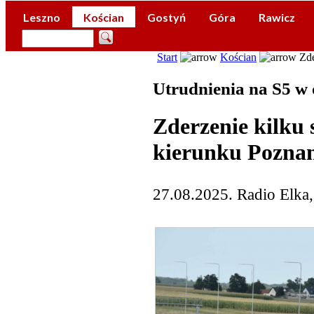
Leszno
Kościan
Gostyń
Góra
Rawicz
Start
Kościan
Zde
Utrudnienia na S5 w 
Zderzenie kilku
kierunku Pozna
27.08.2025. Radio Elka,