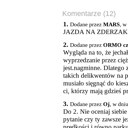
Komentarze (12)
1.
Dodane przez
MARS
, w
JAZDA NA ZDERZAK
2.
Dodane przez
ORMO cz
Wygląda na to, że jecha
wyprzedzanie przez cięż
jest.nagminne. Dlatego
takich delikwentów na p
musiało sięgnąć do kies
ci, którzy mają gdzieś p
3.
Dodane przez
Oj
, w dni
Do 2. Nie oceniaj siebie
pytanie czy ty zawsze j
prędkości i równo parku