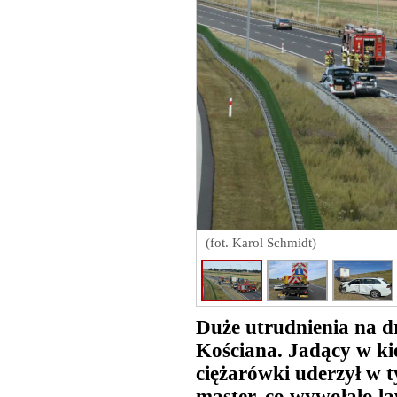
(fot. Karol Schmidt)
Duże utrudnienia na d
Kościana. Jadący w k
ciężarówki uderzył w t
master, co wywołało la