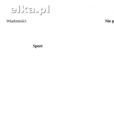
Wiadomości
Nie 
5-8.08 25. Festi
06.08 Międzynarodowy P
06.08 SpaceroweLOVE - O
w Ko
07.08 Malarskie przeło
Sport
07.08 Koncert Jerzego Maz
w R
07.08 Jam Session po
7-8.08 Ope
8-9.08 Rajd Wiatraka
08.08 Sobota z k
08.08 Dzień Powiatu Leszc
Święc
08.08 Letni F
8-9.08 Zawody Sika
08.08 Shota Adamash
08.08 Festiwal Rave At
08.08 Kino na l
09.08 Joga na trawi
09.08 Moto 
09.08 Wielki Dzień P
09.08 Niedzielna