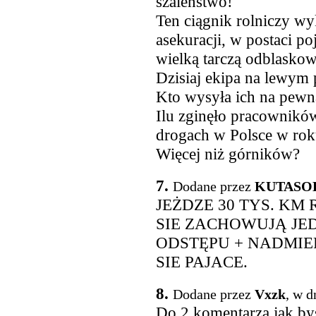
szaleństwo!
Ten ciągnik rolniczy wy
asekuracji, w postaci po
wielką tarczą odblask
Dzisiaj ekipa na lewym
Kto wysyła ich na pewn
Ilu zginęło pracownikó
drogach w Polsce w ro
Więcej niż górników?
7.
Dodane przez
KUTASO
JEŻDZE 30 TYS. KM 
SIE ZACHOWUJĄ JE
ODSTĘPU + NADMIE
SIE PAJACE.
8.
Dodane przez
Vxzk
, w d
Do 2 komentarza jak byś