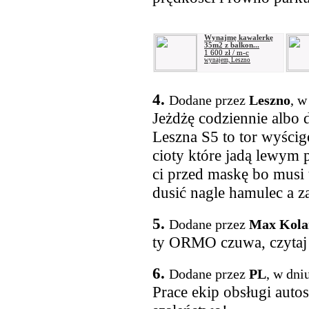
Wynajmę kawalerkę
35m2 z balkon...
1 600 zł / m-c
wynajem, Leszno
4.
Dodane przez
Leszno
, w
Jeżdżę codziennie albo 
Leszna S5 to tor wyścig
cioty które jadą lewym 
ci przed maskę bo musi t
dusić nagle hamulec a za t
5.
Dodane przez
Max Kola
ty ORMO czuwa, czytaj
6.
Dodane przez
PL
, w dni
Prace ekip obsługi autos