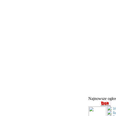
Najnowsze ogł
Wy
Re