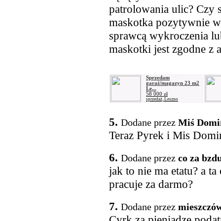
patrolowania ulic? Czy s
maskotka pozytywnie wpł
sprawcą wykroczenia l
maskotki jest zgodne z
Sprzedam
garaż/magazyn 23 m2
Le...
58 000 zł
sprzedaż, Leszno
5.
Dodane przez
Miś Domi
Teraz Pyrek i Mis Domi
6.
Dodane przez
co za bzd
jak to nie ma etatu? a ta
pracuje za darmo?
7.
Dodane przez
mieszczó
Cyrk za pieniądze podat