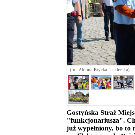
(fot. Aldona Brycka-Jaskierska)
Gostyńska Straż Miej
"funkcjonariusza". Cho
już wypełniony, bo to