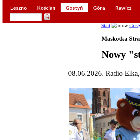
Leszno
Kościan
Gostyń
Góra
Rawicz
Start
Gost
Maskotka Stra
Nowy "st
08.06.2026. Radio Elka,