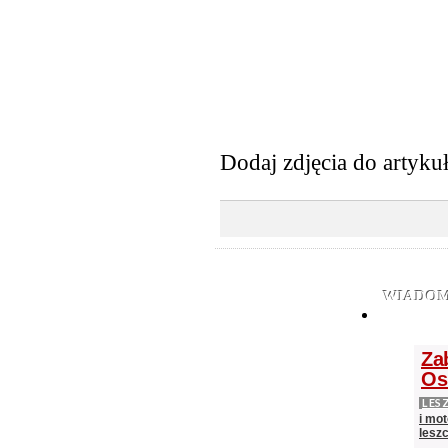
Dodaj zdjęcia do artyku
WIADOM
Za
Os
LES
i mot
lesz