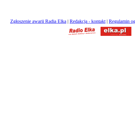
Zgłoszenie awarii Radia Elka
|
Redakcja - kontakt
|
Regulamin og