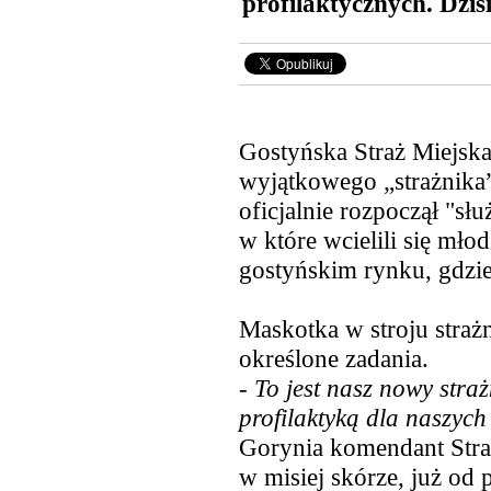
profilaktycznych. Dzis
Gostyńska Straż Miejska
wyjątkowego „strażnika”
oficjalnie rozpoczął "sł
w które wcielili się mło
gostyńskim
rynku, gdzie
Maskotka w stroju straż
określone zadania.
-
To jest nasz nowy straż
profilaktyką dla naszyc
Gorynia komendant Straż
w misiej skórze, już od