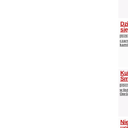
Dz
si
LES
czarn
kami
Ku
Sm
GOS
w lis
Opró
Nie
uci