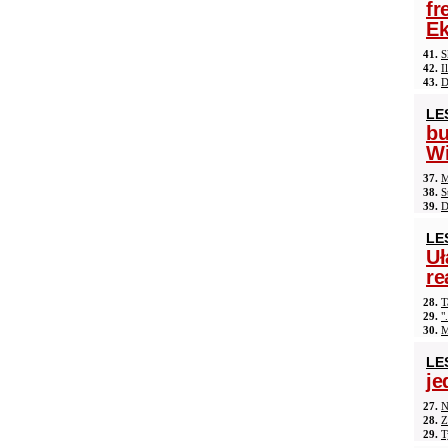
fr
Ek
41.
S
42.
I
43.
D
LE
b
Wi
37.
M
38.
S
39.
D
LE
Uł
re
28.
T
29.
"
30.
M
LE
je
27.
N
28.
Z
29.
T