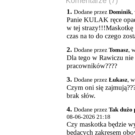
Komentarze (7)
1.
Dodane przez
Dominik
,
Panie KULAK ręce opada
w tej strazy!!!Maskotkę
czas na to do czego zost
2.
Dodane przez
Tomasz
, 
Dla tego w Rawiczu nie m
pracowników????
3.
Dodane przez
Łukasz
, w
Czym oni się zajmują??
brak słów.
4.
Dodane przez
Tak dużo 
08-06-2026 21:18
Czy maskotka będzie w
będących zakresem obow