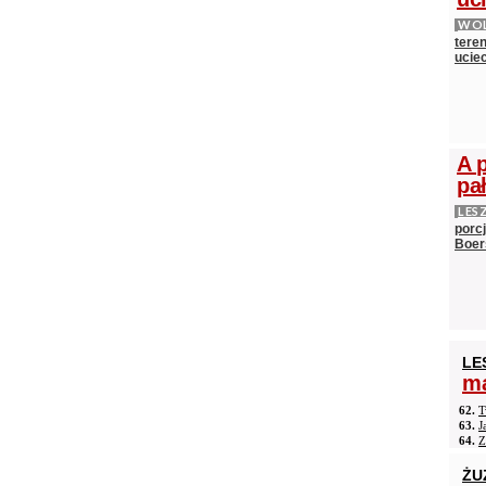
WOL
teren
ucie
A 
pa
LES
porc
Boer
LE
ma
62.
T
63.
J
64.
Z
ŻU