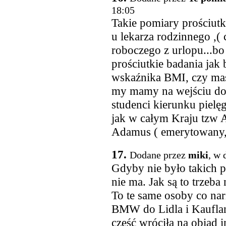
18:05
Takie pomiary prościutk
u lekarza rodzinnego ,( 
roboczego z urlopu...bo 
prościutkie badania jak
wskaźnika BMI, czy masę
my mamy na wejściu do 
studenci kierunku pielę
jak w całym Kraju tzw
Adamus ( emerytowany,
17.
Dodane przez
miki
, w 
Gdyby nie było takich p
nie ma. Jak są to trzeba 
To te same osoby co na
BMW do Lidla i Kauflan
część wróciła na obiad i