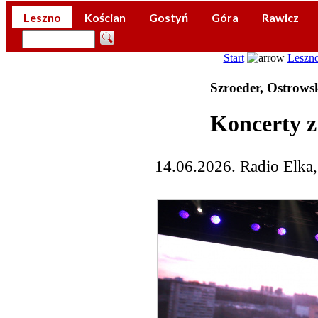
Leszno
Kościan
Gostyń
Góra
Rawicz
Start
Leszn
Szroeder, Ostrows
Koncerty z
14.06.2026. Radio Elka,