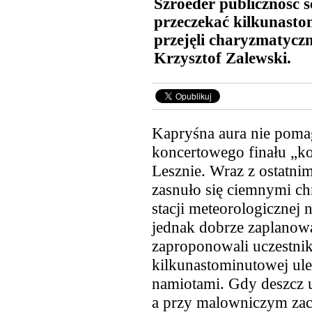
Szroeder publiczność s
przeczekać kilkunasto
przejęli charyzmatycz
Krzysztof Zalewski.
Kapryśna aura nie pomag
koncertowego finału „k
Lesznie. Wraz z ostatni
zasnuło się ciemnymi c
stacji meteorologicznej
n
jednak dobrze zaplanow
zaproponowali uczestni
kilkunastominutowej ul
namiotami. Gdy deszcz u
a przy malowniczym zach