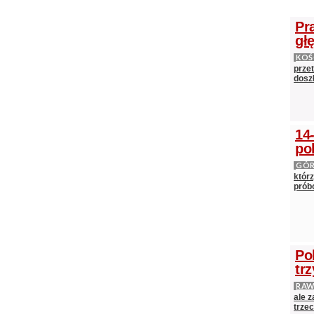
Pr
gł
KOŚ
prze
doszł
14
po
GÓ
którz
próbo
Po
tr
RAW
ale 
trze