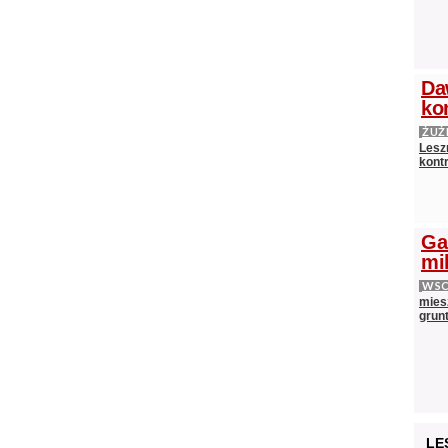
Da
ko
ŻUŻ
Lesz
kontr
Ga
mi
WS
mies
grun
LE