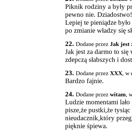
Piknik rodziny a były 
pewno nie. Dziadostwo
Lepiej te pieniądze był
po zmianie władzy się s
22.
Dodane przez
Jak jes
Jak jest za darmo to się 
zdepczą słabszych i dost
23.
Dodane przez
XXX
, w
Bardzo fajnie.
24.
Dodane przez
witam
, 
Ludzie momentami lało m
pisze,że pustki,że tysiąc 
nieudacznik,który przegr
pięknie śpiewa.