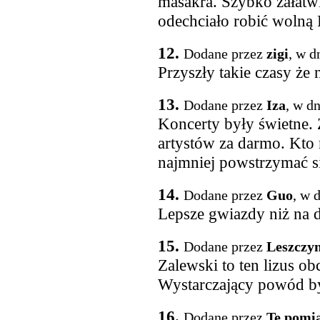
masakra. Szybko załatwi
odechciało robić wolną 
12.
Dodane przez
zigi
, w d
Przyszły takie czasy że
13.
Dodane przez
Iza
, w d
Koncerty były świetne. 
artystów za darmo. Kto 
najmniej powstrzymać s
14.
Dodane przez
Guo
, w 
Lepsze gwiazdy niż na 
15.
Dodane przez
Leszczyn
Zalewski to ten lizus o
Wystarczający powód by
16.
Dodane przez
Te pomiar