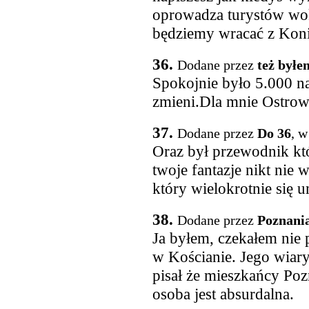
oprowadza turystów wok
będziemy wracać z Konin
36.
Dodane przez
też byłe
Spokojnie było 5.000 na
zmieni.Dla mnie Ostrow
37.
Dodane przez
Do 36
, w
Oraz był przewodnik k
twoje fantazje nikt nie
który wielokrotnie się u
38.
Dodane przez
Poznania
Ja byłem, czekałem nie p
w Kościanie. Jego wiary
pisał że mieszkańcy Poz
osoba jest absurdalna.