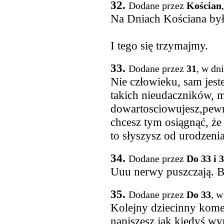
32.
Dodane przez
Kościan
Na Dniach Kościana był
I tego się trzymajmy.
33.
Dodane przez
31
, w dn
Nie człowieku, sam jest
takich nieudaczników, m
dowartosciowujesz,pewno
chcesz tym osiągnąć, że 
to słyszysz od urodzeni
34.
Dodane przez
Do 33 i 
Uuu nerwy puszczają. Bo
35.
Dodane przez
Do 33
, w
Kolejny dziecinny kome
napiszesz jak kiedyś wy