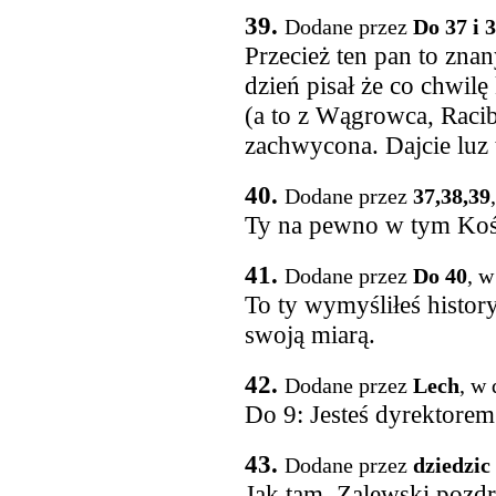
39.
Dodane przez
Do 37 i 
Przecież ten pan to znan
dzień pisał że co chwil
(a to z Wągrowca, Racibo
zachwycona. Dajcie luz t
40.
Dodane przez
37,38,39
Ty na pewno w tym Kośc
41.
Dodane przez
Do 40
, w
To ty wymyśliłeś histor
swoją miarą.
42.
Dodane przez
Lech
, w
Do 9: Jesteś dyrektorem
43.
Dodane przez
dziedzic
Jak tam, Zalewski pozd