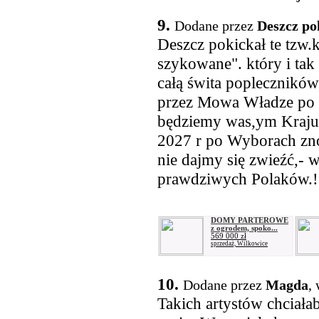
9.
Dodane przez
Deszcz pok
Deszcz pokickał te tzw.
szykowane". który i tak 
całą świta poplecznikó
przez Mowa Władze po 
będziemy was,ym Kraju
2027 r po Wyborach zno
nie dajmy się zwieźć,-
prawdziwych Polaków.!!
DOMY PARTEROWE
z ogrodem, spoko...
569 000 zł
sprzedaż, Wilkowice
10.
Dodane przez
Magda
,
Takich artystów chciała