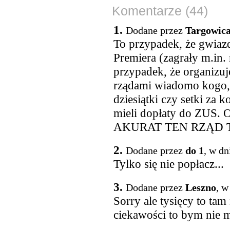
Komentarze (44)
1.
Dodane przez
Targowica,
To przypadek, że gwiaz
Premiera (zagrały m.in.
przypadek, że organizu
rządami wiadomo kogo, t
dziesiątki czy setki za
mieli dopłaty do ZUS
AKURAT TEN RZĄD 
2.
Dodane przez
do 1
, w dn
Tylko się nie popłacz...
3.
Dodane przez
Leszno
, w
Sorry ale tysięcy to ta
ciekawości to bym nie m