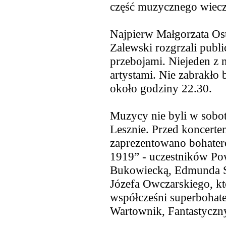
część muzycznego wiecz
Najpierw Małgorzata Ost
Zalewski rozgrzali publ
przebojami. Niejeden z n
artystami. Nie zabrakło 
około godziny 22.30.
Muzycy nie byli w sobo
Lesznie. Przed koncert
zaprezentowano bohater
1919” - uczestników Po
Bukowiecką, Edmunda Sz
Józefa Owczarskiego, kt
współcześni superbohate
Wartownik, Fantastyczny