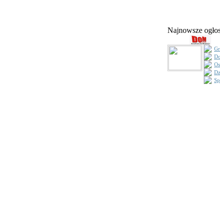
Najnowsze ogł
Gr
Do
Os
Dz
Sp