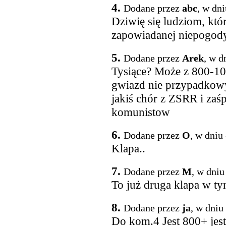
4.
Dodane przez
abc
, w dn
Dziwię się ludziom, któ
zapowiadanej niepogody
5.
Dodane przez
Arek
, w d
Tysiące? Może z 800-10
gwiazd nie przypadkowy
jakiś chór z ZSRR i zaś
komunistow
6.
Dodane przez
O
, w dniu
Klapa..
7.
Dodane przez
M
, w dniu
To już druga klapa w t
8.
Dodane przez
ja
, w dniu
Do kom.4 Jest 800+ jest