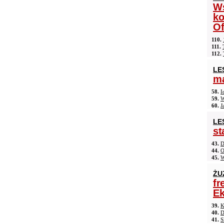
Ws
ko
Of
110.
111.
112.
LE
ma
58.
I
59.
W
60.
J
LE
st
43.
D
44.
O
45.
W
ŻU
fr
Ek
39.
K
40.
D
41.
S