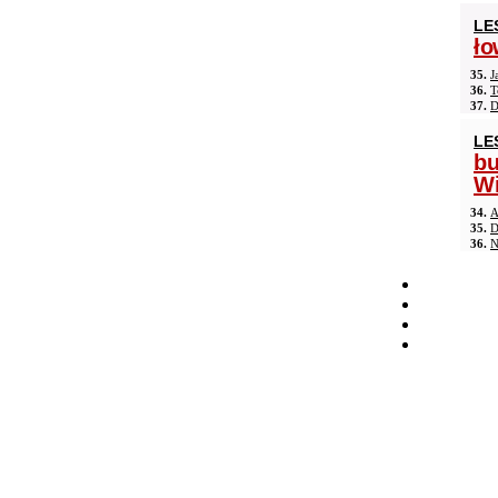
LE
ło
35.
J
36.
T
37.
D
LE
b
Wi
34.
A
35.
D
36.
N