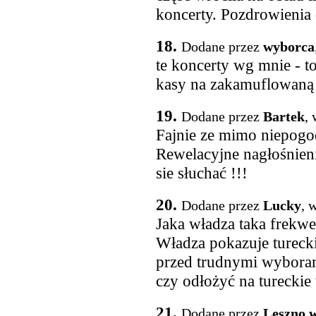
koncerty. Pozdrowienia 
18.
Dodane przez
wyborca
te koncerty wg mnie - t
kasy na zakamuflowaną 
19.
Dodane przez
Bartek
,
Fajnie ze mimo niepogo
Rewelacyjne nagłośnien
sie słuchać !!!
20.
Dodane przez
Lucky
, 
Jaka władza taka frekwe
Władza pokazuje turecki
przed trudnymi wyboram
czy odłożyć na tureckie
21.
Dodane przez
Leszno w