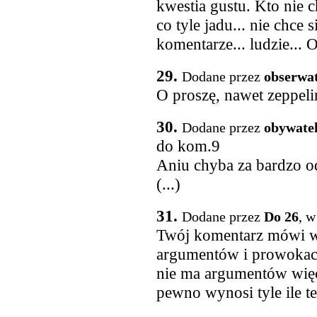
kwestia gustu. Kto nie c
co tyle jadu... nie chce s
komentarze... ludzie... O
29.
Dodane przez
obserwa
O proszę, nawet zeppelin
30.
Dodane przez
obywate
do kom.9
Aniu chyba za bardzo o
(...)
31.
Dodane przez
Do 26
, w
Twój komentarz mówi wie
argumentów i prowokacy
nie ma argumentów więc
pewno wynosi tyle ile t