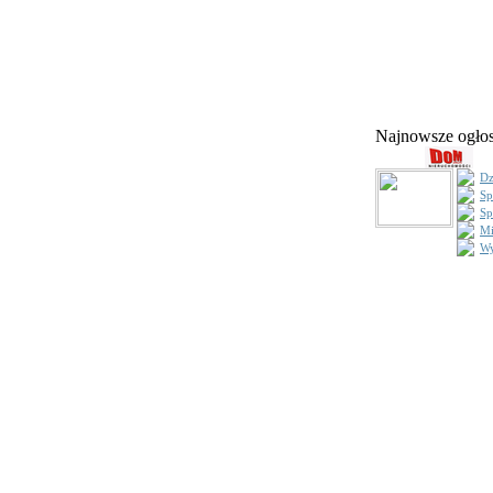
Najnowsze ogł
Dz
Sp
Sp
Mi
Wy