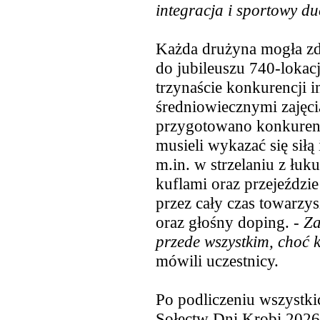
integracja i sportowy d
Każda drużyna mogła zd
do jubileuszu 740-lokacj
trzynaście konkurencji i
średniowiecznymi zajęc
przygotowano konkurencj
musieli wykazać się siłą 
m.in. w strzelaniu z łuk
kuflami oraz przejeździ
przez cały czas towarzy
oraz głośny doping. -
Zab
przede wszystkim, choć 
mówili uczestnicy.
Po podliczeniu wszystk
Sołectw Dni Krobi 2026 