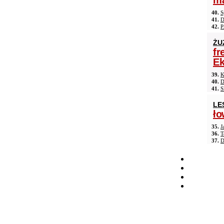
ma
40.
S
41.
D
42.
P
ŻU
fr
Ek
39.
K
40.
D
41.
S
LE
ło
35.
J
36.
T
37.
D