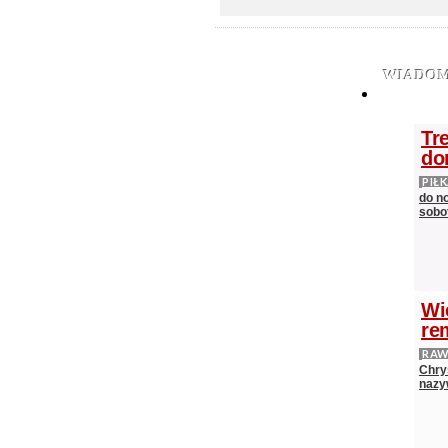
WIADOM
Tr
do
PIŁ
do n
sobot
Wi
re
RAW
Chry
nazy