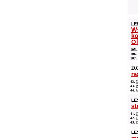
LE
Ws
ko
Of
105.
106.
107.
ŻU
n
42.
N
43.
W
44.
J
LE
st
41.
C
42.
C
43.
D
LE