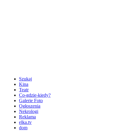
10.08 Klub 
Szukaj
Kina
Teatr
Co-gdzie-kiedy?
Galerie Foto
Ogłoszenia
Nekrologi
Reklama
elka.tv
dom