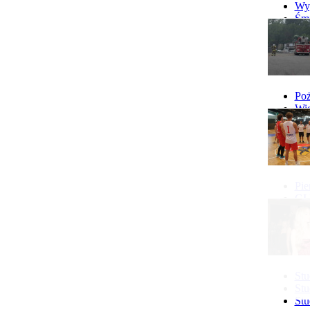
Wyp
Śmi
Gó
Wy
Poż
Wie
Poż
Pie
GI 
Ne
Pon
Stu
Stu
Stu