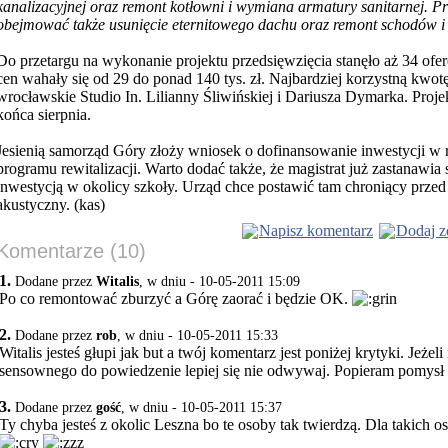
kanalizacyjnej oraz remont kotłowni i wymiana armatury sanitarnej. P
obejmować także usunięcie eternitowego dachu oraz remont schodów i 
Do przetargu na wykonanie projektu przedsięwzięcia stanęło aż 34 ofe
cen wahały się od 29 do ponad 140 tys. zł. Najbardziej korzystną kwot
wrocławskie Studio In. Lilianny Śliwińskiej i Dariusza Dymarka. Proj
końca sierpnia.
Jesienią samorząd Góry złoży wniosek o dofinansowanie inwestycji w
programu rewitalizacji. Warto dodać także, że magistrat już zastanawia 
inwestycją w okolicy szkoły. Urząd chce postawić tam chroniący przed
akustyczny. (kas)
Napisz komentarz
Dodaj z
Komentarze (10)
1.
Dodane przez
Witalis
, w dniu - 10-05-2011 15:09
Po co remontować zburzyć a Górę zaorać i będzie OK.
2.
Dodane przez
rob
, w dniu - 10-05-2011 15:33
Witalis jesteś głupi jak but a twój komentarz jest poniżej krytyki. Jeżeli
sensownego do powiedzenie lepiej się nie odwywaj. Popieram pomysł 
3.
Dodane przez
gość
, w dniu - 10-05-2011 15:37
Ty chyba jesteś z okolic Leszna bo te osoby tak twierdzą. Dla takich o