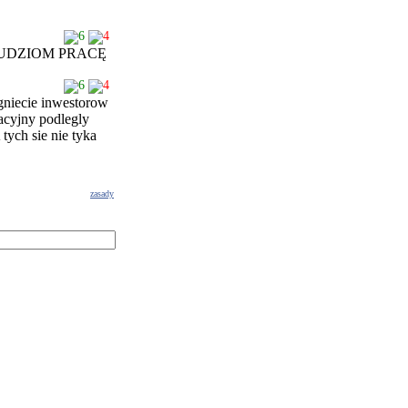
6
4
 LUDZIOM PRACĘ
6
4
agniecie inwestorow
acyjny podlegly
tych sie nie tyka
zasady
g