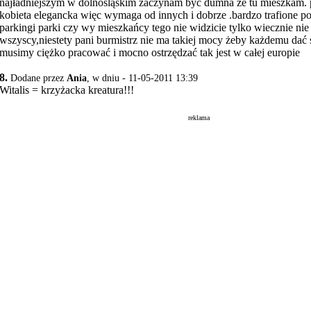
najładniejszym w dolnośląskim zaczynam być dumna że tu mieszkam. p
kobieta elegancka więc wymaga od innych i dobrze .bardzo trafione 
parkingi parki czy wy mieszkańcy tego nie widzicie tylko wiecznie ni
wszyscy,niestety pani burmistrz nie ma takiej mocy żeby każdemu dać s
musimy ciężko pracować i mocno ostrzędzać tak jest w całej europie
8.
Dodane przez
Ania
, w dniu - 11-05-2011 13:39
Witalis = krzyżacka kreatura!!!
reklama