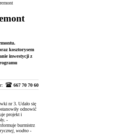
 remont
remont
emontu.
 oraz kosztorysem
nie inwestycji z
programu
r:
667 70 70 60
ki nr 3. Udało się
ostanowiły odnowić
je projekt i
ły. -
informuje burmistrz
trycznej, wodno -