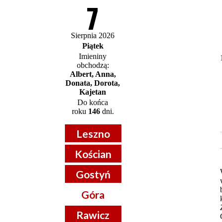
7
Sierpnia 2026
Piątek
Imieniny
obchodzą:
Albert, Anna,
Donata, Dorota,
Kajetan
Do końca
roku
146
dni.
Leszno
Kościan
Gostyń
Góra
Rawicz