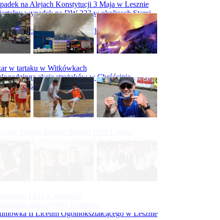
adek na Alejach Konstytucji 3 Maja w Lesznie
ertelny wypadek na DW 323 w okolicach Starej
ry
padek na obwodnicy Święciechowy
ar w tartaku w Witkówkach
logodzinna akcja strażaków w Chróścinie
ar hali tartaku w Racocie
rwszy trening Zdrovo Polonii 1912 Leszno
Malepszy Futsal Leszno trenuje pod okiem Sergio
vesa
iecka 10-tka
dniówka I LO w Rawiczu
dniówka maturzystów Kolberga
dniówka II Liceum Ogólnokształcącego w Lesznie