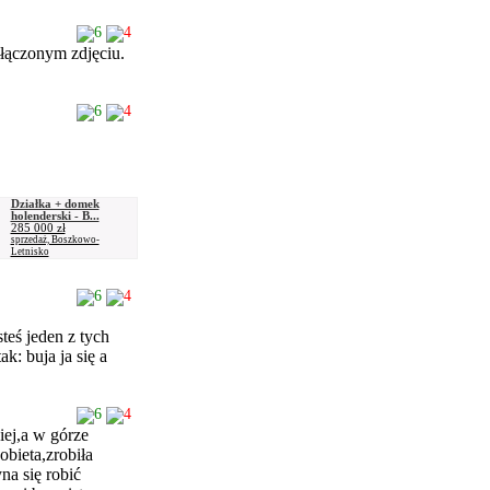
6
4
załączonym zdjęciu.
6
4
Działka + domek
holenderski - B...
285 000 zł
sprzedaż, Boszkowo-
Letnisko
6
4
teś jeden z tych
k: buja ja się a
6
4
iej,a w górze
bieta,zrobiła
na się robić