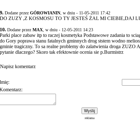
9.
Dodane przez
GÓROWIANIN
, w dniu - 11-05-2011 17:42
DO ZUZY ,Z KOSMOSU TO TY JESTEŚ ŻAL MI CIEBIE,DAJ
10.
Dodane przez
MAX
, w dniu - 12-05-2011 14:23
Parki place zabaw itp to raczej kosmetyka Podstawowe zadania to sci
do Gory poprawa stanu fatalnych gminnych drog ststem wodno melior
gminie tragiczny. To sa realne problemy do zalatwienia droga ZUZO A 
pytanie dlaczego? Skoro tak efektownie ocenia sie p.Burmistrz
Napisz komentarz
Imię:
Komentarz:
Polityka prywatności
Warunki korzystania z usłu
reklama