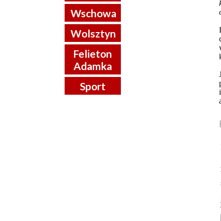
Wschowa
Wolsztyn
Felieton
Adamka
Sport