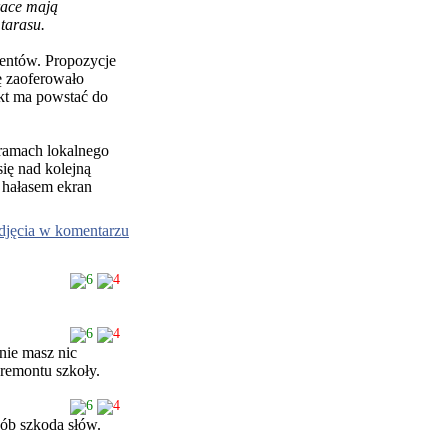
race mają
tarasu.
rentów. Propozycje
ę zaoferowało
ekt ma powstać do
 ramach lokalnego
się nad kolejną
 hałasem ekran
djęcia w komentarzu
6
4
6
4
 nie masz nic
remontu szkoły.
6
4
sób szkoda słów.