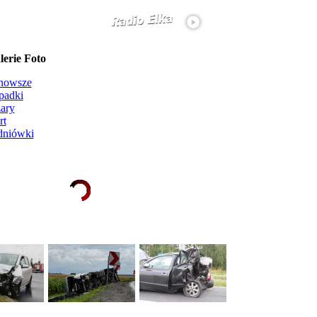
erie Foto
nowsze
padki
ary
rt
dniówki
Ładowanie galerii zdjęć...
więcej...