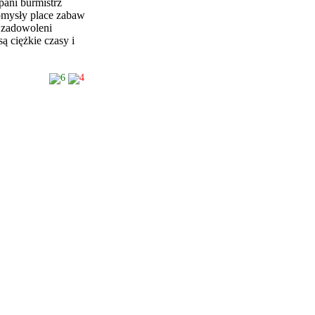
ani burmistrz
pomysły place zabaw
e zadowoleni
ą ciężkie czasy i
6
4