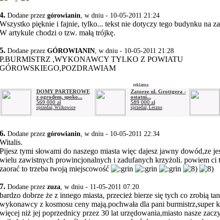
4.
Dodane przez
górowianin
, w dniu - 10-05-2011 21:24
Wszystko pięknie i fajnie, tylko... tekst nie dotyczy tego budynku na 
W artykule chodzi o tzw. małą trójkę.
5.
Dodane przez
GÓROWIANIN
, w dniu - 10-05-2011 21:28
P.BURMISTRZ ,WYKONAWCY TYLKO Z POWIATU
GÓROWSKIEGO,POZDRAWIAM
reklama
DOMY PARTEROWE
Zatorze ul. Grottgera -
z ogrodem, spoko...
ostatni...
569 000 zł
589 000 zł
sprzedaż, Wilkowice
sprzedaż, Leszno
6.
Dodane przez
górowianin
, w dniu - 10-05-2011 22:34
Witalis.
Pijesz tymi słowami do naszego miasta więc dajesz jawny dowód,ze jes
wielu zawistnych prowincjonalnych i zadufanych krzyżoli. powiem ci ta
zaorać to trzeba twoją miejscowość
7.
Dodane przez
zuza
, w dniu - 11-05-2011 07:20
bardzo dobrze że z innego miasta, przecież bierze się tych co zrobią tan
wykonawcy z kosmosu ceny mają.pochwała dla pani burmistrz,super ko
więcej niż jej poprzednicy przez 30 lat urzędowania,miasto nasze zaczy