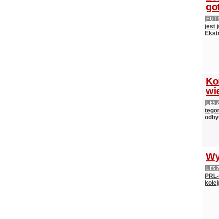
go
FUT
jest
Ekst
Ko
wi
LES
tego
odby
Wy
LES
PRL-
kolej