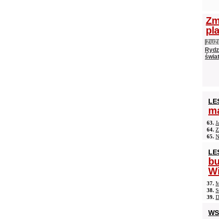
Zm
pl
ŻUŻ
Rydz
świat
LE
ma
63.
J
64.
Z
65.
N
LE
b
Wi
37.
M
38.
S
39.
D
WS