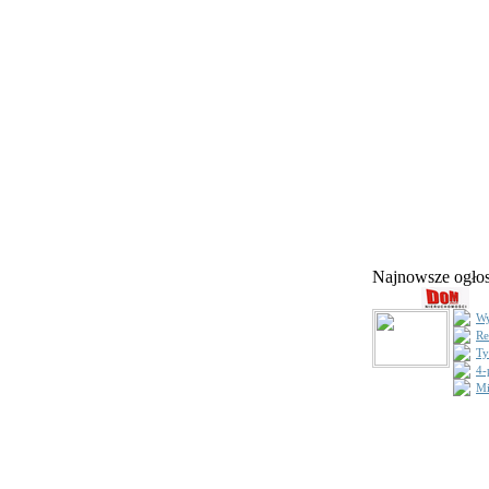
Najnowsze ogł
Wy
Re
Ty
4-
Mi