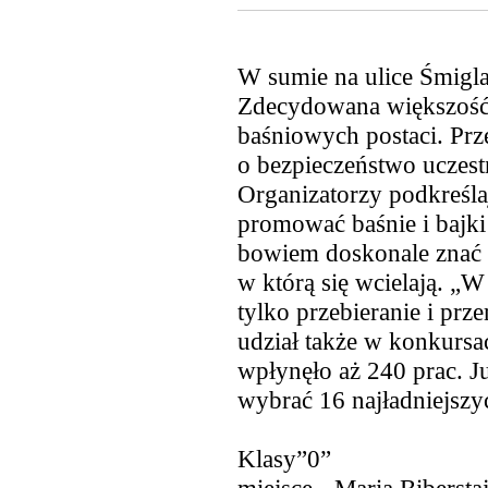
W sumie na ulice Śmigl
Zdecydowana większość z
baśniowych postaci. Prz
o bezpieczeństwo uczest
Organizatorzy podkreśla
promować baśnie i bajk
bowiem doskonale znać t
w którą się wcielają. „W 
tylko przebieranie i prz
udział także w konkursa
wpłynęło aż 240 prac. J
wybrać 16 najładniejszy
Klasy”0”