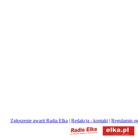
Zgłoszenie awarii Radia Elka
|
Redakcja - kontakt
|
Regulamin og