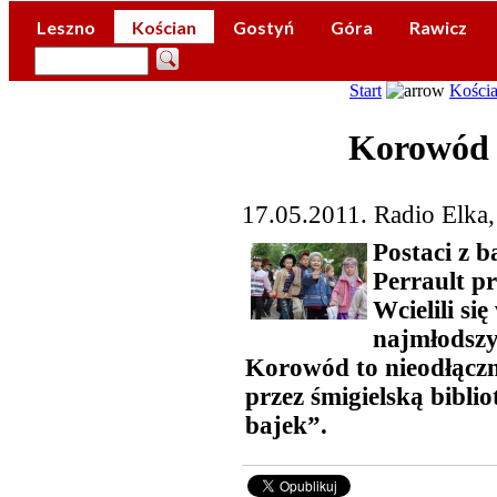
Leszno
Kościan
Gostyń
Góra
Rawicz
Start
Kości
Korowód 
17.05.2011. Radio Elka
Postaci z 
Perrault p
Wcielili si
najmłodszy
Korowód to nieodłącz
przez śmigielską bibli
bajek”.