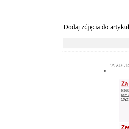
Dodaj zdjęcia do artyku
WIADOM
Za
GOS
zami
edycj
Ze