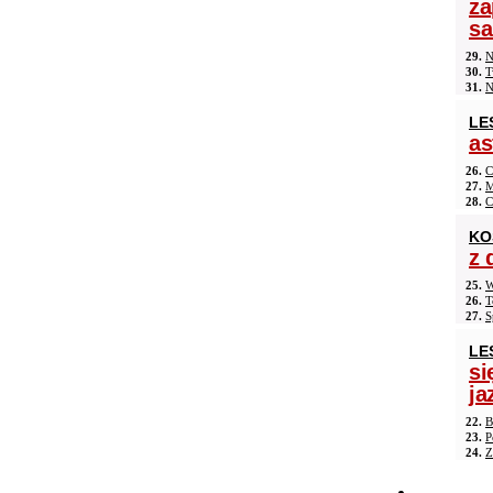
za
s
29.
N
30.
T
31.
N
LE
as
26.
C
27.
M
28.
C
KO
z 
25.
W
26.
T
27.
S
LE
si
ja
22.
B
23.
P
24.
Z