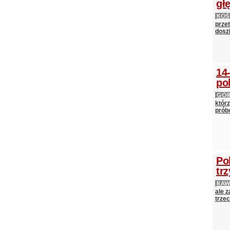
gł
KOŚ
prze
doszł
14
po
GÓ
którz
próbo
Po
tr
RAW
ale 
trze