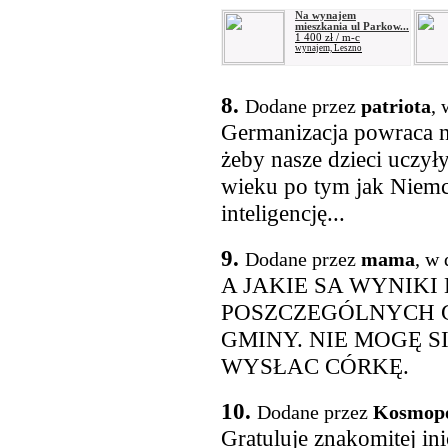
Na wynajem
mieszkania ul Parkow...
1 400 zł / m-c
wynajem, Leszno
8.
Dodane przez
patriota
, 
Germanizacja powraca na
żeby nasze dzieci uczyły
wieku po tym jak Niemc
inteligencję...
9.
Dodane przez
mama
, w 
A JAKIE SA WYNIK
POSZCZEGÓLNYCH 
GMINY. NIE MOGĘ 
WYSŁAC CÓRKĘ.
10.
Dodane przez
Kosmopo
Gratuluje znakomitej in