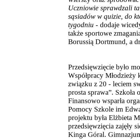
Uczniowie sprawdzali ta
sąsiadów w quizie, do kt
tygodniu
- dodaje wiced
także sportowe zmagani
Borussią Dortmund, a d
Przedsięwzięcie było mo
Współpracy Młodzieży k
związku z 20 - leciem s
prosta sprawa”. Szkoła o
Finansowo wsparła organ
Pomocy Szkole im Edwar
projektu była Elżbiet
przedsięwzięcia zajęły s
Kinga Góral. Gimnazjum