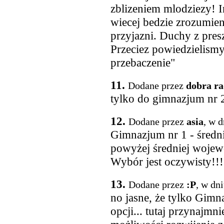
zblizeniem mlodziezy! I
wiecej bedzie zrozumieni
przyjazni. Duchy z pres
Przeciez powiedzielism
przebaczenie"
11.
Dodane przez
dobra r
tylko do gimnazjum nr 2!
12.
Dodane przez
asia
, w 
Gimnazjum nr 1 - średn
powyżej średniej wojewó
Wybór jest oczywisty!!!
13.
Dodane przez
:P
, w dn
no jasne, że tylko Gim
opcji... tutaj przynajmn