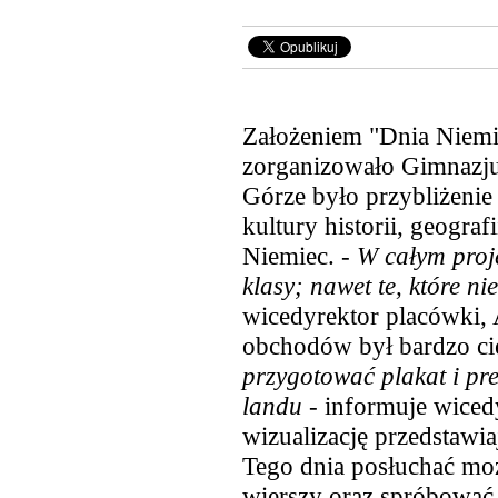
Założeniem "Dnia Niemie
zorganizowało Gimnazju
Górze było przybliżeni
kultury historii, geogra
Niemiec. -
W całym proje
klasy; nawet te, które ni
wicedyrektor placówki, 
obchodów był bardzo ci
przygotować plakat i pr
landu
- informuje wicedy
wizualizację przedstawi
Tego dnia posłuchać moż
wierszy oraz spróbować