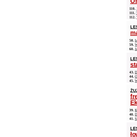
Of
110.
111.
112.
LE
ma
58.
I
59.
W
60.
J
LE
st
43.
D
44.
O
45.
W
ŻU
fr
Ek
39.
K
40.
D
41.
S
LE
ło