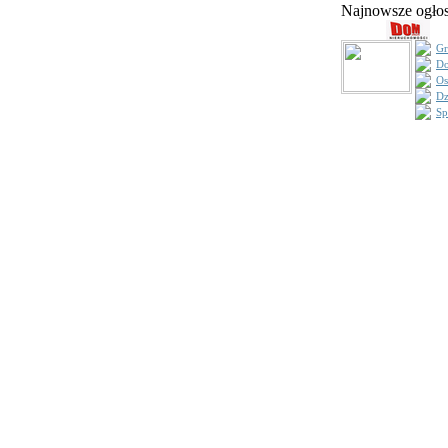
Najnowsze ogł
Gr
Do
Os
Dz
Sp