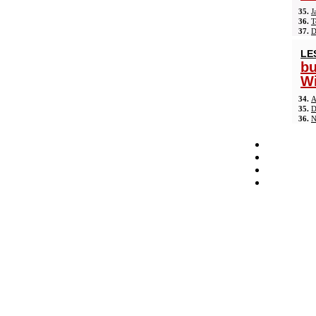
35.
J
36.
T
37.
D
LE
b
Wi
34.
A
35.
D
36.
N