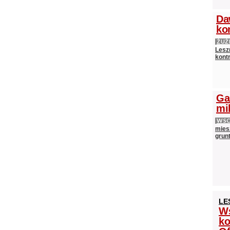
Da
ko
ŻUŻ
Lesz
kontr
Ga
mi
WS
mies
grun
LE
Ws
ko