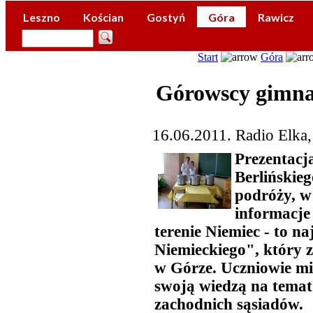
Leszno
Kościan
Gostyń
Góra
Rawicz
Start
Góra
Górowscy gimnaz
16.06.2011. Radio Elka
Prezentacj
Berlińskieg
podróży, w
informacje
terenie Niemiec - to n
Niemieckiego", który
w Górze. Uczniowie mi
swoją wiedzą na temat 
zachodnich sąsiadów.