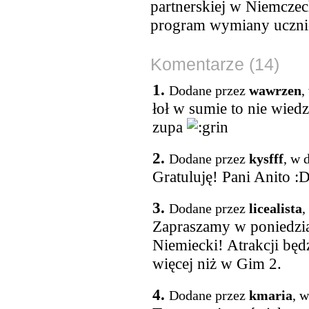
partnerskiej w Niemczec
program wymiany ucznio
Komentarze (14)
1.
Dodane przez
wawrzen
,
łoł w sumie to nie wie
zupa
2.
Dodane przez
kysfff
, w 
Gratuluję! Pani Anito :
3.
Dodane przez
licealista
,
Zapraszamy w poniedzia
Niemiecki! Atrakcji będ
więcej niż w Gim 2.
4.
Dodane przez
kmaria
, 