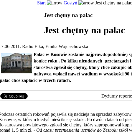
Start
Gostyń
Jest chętny na pałac
Jest chętny na pałac
Jest chętny na pałac
17.06.2011. Radio Elka, Emilia Wojciechowska
Pałac w Kosowie zostanie najprawdopodobniej s
koniec roku . Po kilku nieudanych przetargach 
starostwa zgłosił się chętny, który chce zakupić o
nabywca wpłacił nawet wadium w wysokości 90 ty
pałac chce zapłacić w trzech ratach.
Dyżurny reporte
Podczas ostatnich rokowań pojawiła się nadzieja na sprzedaż zabytko
Kosowie, w którym kiedyś mieściła się szkoła. Po dwóch latach od pie
do starostwa powiatowego zgłosił się chętny, który zaproponował kupn
ponad 1, 5 mln zł. -
Od czasu przeniesienia uczniów do Zespołu szkół