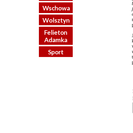
Wschowa
Wolsztyn
Felieton
Adamka
Sport