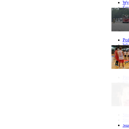
Wyp
Śmi
Gó
Wy
Poż
Wie
Poż
Pie
GI 
Ne
Pon
Stu
Stu
Stu