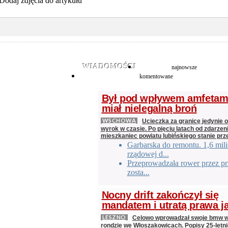
Dodaj zdjęcia do artykułu
WIADOMOŚCI
najnowsze
komentowane
Był pod wpływem amfetami
miał nielegalną broń
WSCHOWA
Ucieczka za granicę jedynie 
wyrok w czasie. Po pięciu latach od zdarzeni
mieszkaniec powiatu lubińskiego stanie pr
Garbarska do remontu. 1,6 mil
rządowej d...
Przeprowadzała rower przez prz
zosta...
Nocny drift zakończył się
mandatem i utratą prawa j
LESZNO
Celowo wprowadzał swoje bmw w 
rondzie we Włoszakowicach. Popisy 25-letn