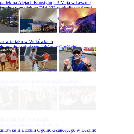
adek na Alejach Konstytucji 3 Maja w Lesznie
ertelny wypadek na DW 323 w okolicach Starej
ry
padek na obwodnicy Święciechowy
ar w tartaku w Witkówkach
logodzinna akcja strażaków w Chróścinie
ar hali tartaku w Racocie
rwszy trening Zdrovo Polonii 1912 Leszno
Malepszy Futsal Leszno trenuje pod okiem Sergio
vesa
iecka 10-tka
dniówka I LO w Rawiczu
dniówka maturzystów Kolberga
dniówka II Liceum Ogólnokształcącego w Lesznie