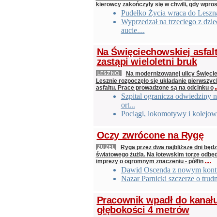
kierowcy zakończyły się w chwili, gdy wpros
Pudełko Życia wraca do Leszn
Wyprzedzał na trzeciego z dzi
aucie....
Na Święciechowskiej asfal
zastąpi wieloletni bruk
LESZNO
Na modernizowanej ulicy Święci
Lesznie rozpoczęło się układanie pierwszy
.
asfaltu. Prace prowadzone są na odcinku o
Szpital ogranicza odwiedziny n
ort...
Pociągi, lokomotywy i kolejowe
Oczy zwrócone na Rygę
ŻUŻEL
Ryga przez dwa najbliższe dni będzi
światowego żużla. Na łotewskim torze odbęd
...
imprezy o ogromnym znaczeniu - półfin
Dawid Oscenda z nowym kont
Nazar Parnicki szczerze o trud
Pracownik wpadł do kanał
głębokości 4 metrów