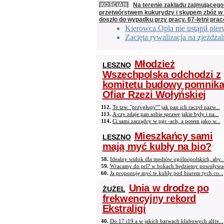
KOŚCIAN
Na terenie zakładu zajmującego
przetwórstwem kukurydzy i skupem zbóż w
doszło do wypadku przy pracy. 67-letni prac
Kierowca Opla nie ustąpił pie
Zacięta rywalizacja na zjeżdżal
Młodzież
LESZNO
Wszechpolska odchodzi z
komitetu budowy pomnik
Ofiar Rzezi Wołyńskiej
112.
Te tzw. "przygłupy"" jak pan ich raczył nazw...
113.
A czy zdaje pan sobie sprawę jakie były i na...
114.
Ci sami zarządcy w pgr -ach, a potem jako w...
Mieszkańcy sami
LESZNO
mają myć kubły na bio?
58.
Idealny widok dla mediów ogólnopolskich, aby..
59.
Wracamy do prl? w bokach będziemy powoływać 
60.
Ja proponuję myć te kubły pod biurem tych co...
Unia w drodze po
ŻUŻEL
frekwencyjny rekord
Ekstraligi
40.
Do 17 i19 a w jakich barwach klubowych alfre...