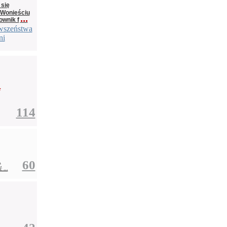
 się
 Wonieściu
...
ownik f
rwszeństwa
ni
a
114
.
60
...