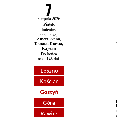
7
Sierpnia 2026
Piątek
Imieniny
obchodzą:
Albert, Anna,
Donata, Dorota,
Kajetan
Do końca
roku
146
dni.
Leszno
Kościan
Gostyń
Góra
Rawicz