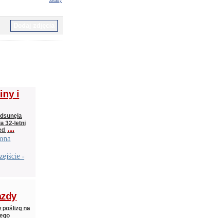
zasady
ny i
odsunęła
a 32-letni
...
zed
iona
ejście -
azdy
poślizg na
iego