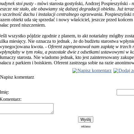
budynek stoi pusty
- mówi starosta gostyński, Andrzej Pospieszyński -
n
jeszcze nie stało, ale obawiamy się dalszej degradacji obiektu.
Już tera
o szczelność dachu i instalacji centralnego ogrzewania
. Pospieszyński 
razem obiekt uda się sprzedać i nowy właściciel, jeszcze przed końcem
pałac przed niszczeniem.
Jeśli wszystko pójdzie zgodnie z planem, to akt notarialny mógłby zost
kilka miesięcy. Nie oznacza to jednak , że do budżetu starostwa wpłyn
wynegocjowana kwota. -
Oferent zaproponował nam zapłatę w trzech 
wpłynęłaby w tym roku, a pozostałe dwie z odsetkami ustawowymi w ko
tłumaczy starosta. Nie wiadomo jednak, kto jest zainteresowany zaku
pałacu z parkiem i boiskiem. Oferent zastrzega sobie na razie anonimow
Napisz komentarz
Dodaj z
Napisz komentarz
Imię:
Komentarz:
Polityka prywatności
Warunki korzystania z usłu
reklama