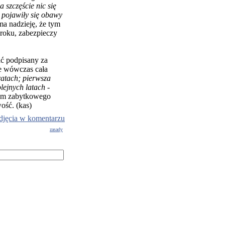
a szczęście nic się
z pojawiły się obawy
ma nadzieję, że tym
 roku, zabezpieczy
ać podpisany za
ie wówczas cała
ratach; pierwsza
lejnych latach
-
pem zabytkowego
ość. (kas)
djęcia w komentarzu
zasady
g