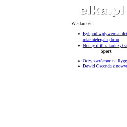
Wiadomości
Był pod wpływem amfet
miał nielegalną broń
Nocny drift zakończył si
Sport
mandatem i utratą prawa
Na Święciechowskiej asf
Oczy zwrócone na Rygę
zastąpi wieloletni bruk
Dawid Oscenda z now
Pracownik wpadł do kan
kontraktem
głębokości 4 metrów
Nazar Parnicki szczerze 
14-latkowie uciekali prz
trudnym okresie
policyjnym patrolem