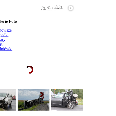
erie Foto
nowsze
padki
ary
rt
dniówki
Ładowanie galerii zdjęć...
więcej...