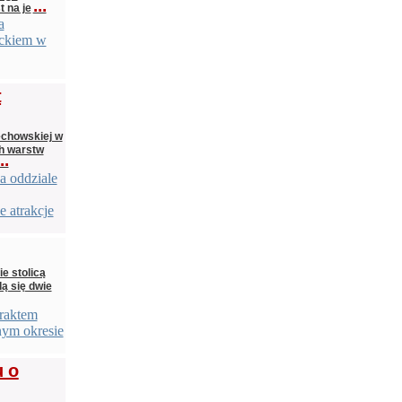
...
t na je
a
eckiem w
t
echowskiej w
ch warstw
..
a oddziale
 atrakcje
e stolicą
ą się dwie
raktem
nym okresie
u o