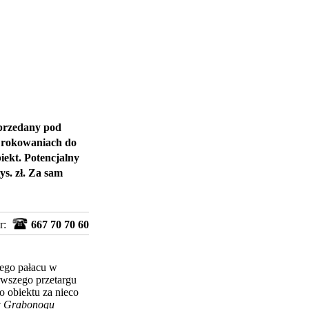
przedany pod
i rokowaniach do
biekt. Potencjalny
s. zł. Za sam
r:
667 70 70 60
wego pałacu w
rwszego przetargu
o obiektu za
nieco
 w Grabonogu