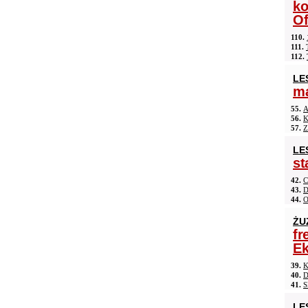
ko
Of
110.
111.
112.
LE
ma
55.
A
56.
K
57.
Z
LE
st
42.
C
43.
D
44.
O
ŻU
fr
Ek
39.
K
40.
D
41.
S
LE