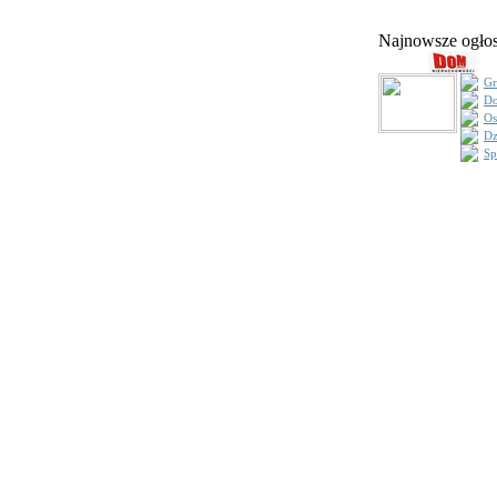
Najnowsze ogł
Gr
Do
Os
Dz
Sp