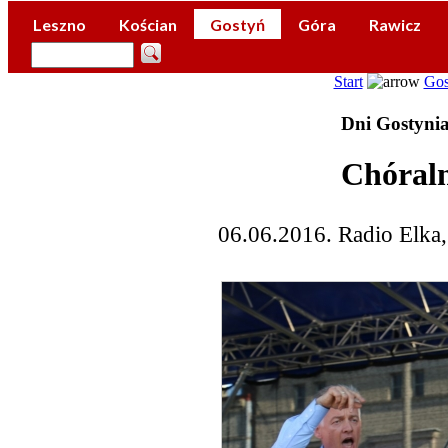
Leszno
Kościan
Gostyń
Góra
Rawicz
Start
Gos
Dni Gostyni
Chóraln
06.06.2016. Radio Elka,