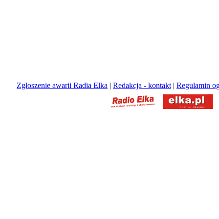
Zgłoszenie awarii Radia Elka
|
Redakcja - kontakt
|
Regulamin og