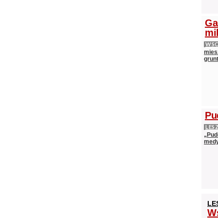
Ga
mi
WS
mies
grun
Pu
LES
„Pud
medy
LE
Ws