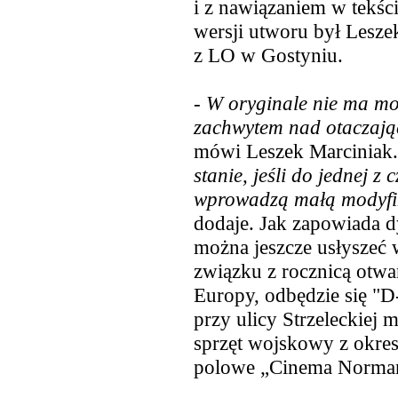
i z nawiązaniem w tekśc
wersji utworu był Lesze
z LO w Gostyniu.
-
W oryginale nie ma mow
zachwytem nad otaczając
mówi Leszek Marciniak.
stanie, jeśli do jednej z
wprowadzą małą modyfik
dodaje. Jak zapowiada d
można jeszcze usłyszeć 
związku z rocznicą otwa
Europy, odbędzie się "
przy ulicy Strzeleckiej 
sprzęt wojskowy z okre
polowe „Cinema Norman