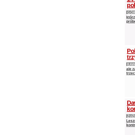
po
GÓ
którz
próbo
Po
tr
RAW
ale 
trze
Da
ko
ŻUŻ
Lesz
kontr