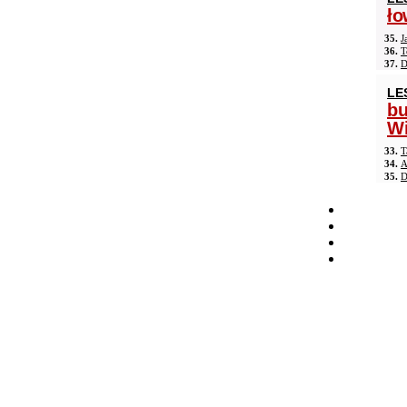
ło
35.
J
36.
T
37.
D
LE
b
Wi
33.
T
34.
A
35.
D