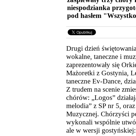
niespodzianka przygot
pod hasłem "Wszystko
Drugi dzień świętowani
wokalne, taneczne i mu
zaprezentowały się Orki
Mażoretki z Gostynia, Le
taneczne Ev-Dance, dzi
Z
trudem na scenie zmieś
chórów: „Logos” działa
melodia” z SP nr 5, ora
Muzycznej. Chórzyści p
wykonali wspólnie utwór
ale w wersji gostyńskiej