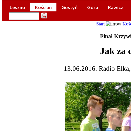
Leszno
Kościan
Gostyń
Góra
Rawicz
Start
Koś
Finał Krzywi
Jak za 
13.06.2016. Radio Elka,