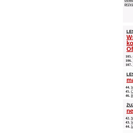
oświ
przyz
LE
Ws
ko
Of
105.
106.
107.
LE
ma
44.
W
45.
C
46.
B
ŻU
n
42.
N
43.
W
44.
J