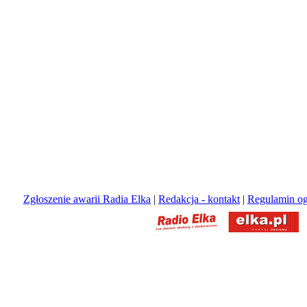
Zgłoszenie awarii Radia Elka
|
Redakcja - kontakt
|
Regulamin og