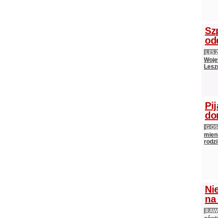
Sz
od
LES
Woje
Lesz
Pij
do
GOS
mieni
rodz
Ni
na
RAW