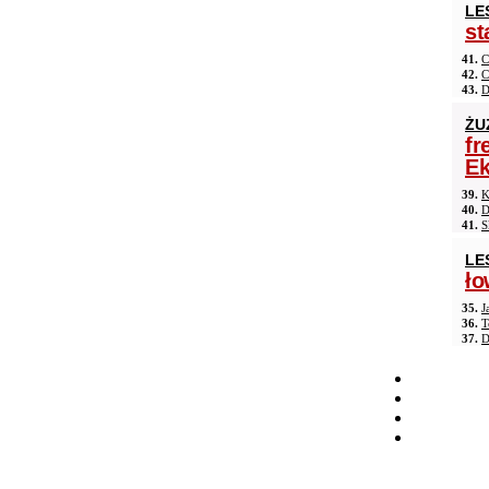
LE
st
41.
C
42.
C
43.
D
ŻU
fr
Ek
39.
K
40.
D
41.
S
LE
ło
35.
J
36.
T
37.
D