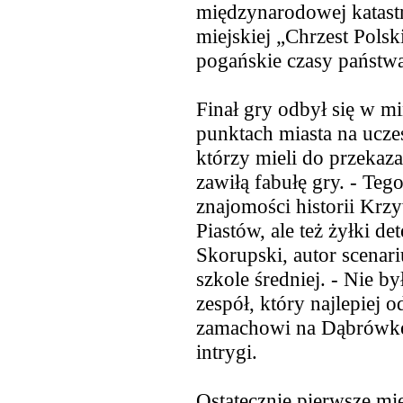
międzynarodowej katastro
miejskiej „Chrzest Polsk
pogańskie czasy państwa
Finał gry odbył się w m
punktach miasta na ucze
którzy mieli do przekaz
zawiłą fabułę gry. - Teg
znajomości historii Krz
Piastów, ale też żyłki d
Skorupski, autor scenari
szkole średniej. - Nie b
zespół, który najlepiej o
zamachowi na Dąbrówkę,
intrygi.
Ostatecznie pierwsze mie