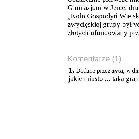
Gimnazjum w Jerce, drug
„Koło Gospodyń Wiejski
zwycięskiej grupy był v
złotych ufundowany prz
Komentarze (1)
1.
Dodane przez
zyta
, w dn
jakie miasto ... taka gra