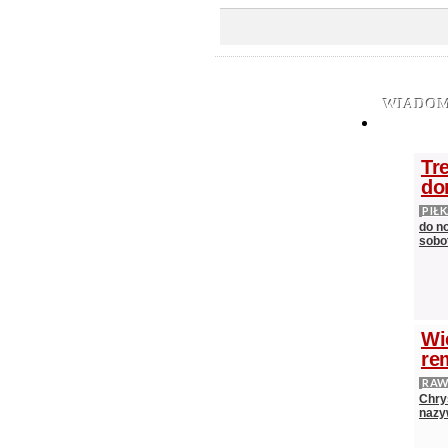
WIADOM
Tr
do
PIŁ
do n
sobot
Wi
re
RAW
Chry
nazy