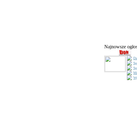
Najnowsze ogł
Dz
Sp
Sp
Mi
Wy