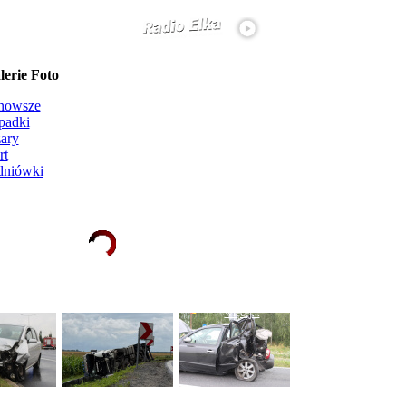
erie Foto
nowsze
padki
ary
rt
dniówki
Ładowanie galerii zdjęć...
więcej...