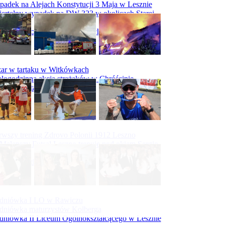
adek na Alejach Konstytucji 3 Maja w Lesznie
ertelny wypadek na DW 323 w okolicach Starej
ry
padek na obwodnicy Święciechowy
ar w tartaku w Witkówkach
logodzinna akcja strażaków w Chróścinie
ar hali tartaku w Racocie
rwszy trening Zdrovo Polonii 1912 Leszno
Malepszy Futsal Leszno trenuje pod okiem Sergio
vesa
iecka 10-tka
dniówka I LO w Rawiczu
dniówka maturzystów Kolberga
dniówka II Liceum Ogólnokształcącego w Lesznie