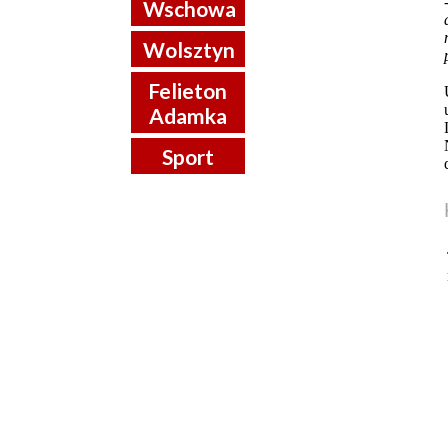
Wschowa
Wolsztyn
Felieton
Adamka
Sport