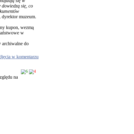
najdują się w
dowiedzą się, co
dokumentów
 dyrektor muzeum.
alny kupon, wezmą
 Państwowe w
y archiwalne do
djęcia w komentarzu
6
4
zględu na