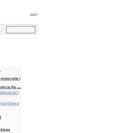
zasady
ę
 motocykle i
...
edycja Ra
głębokości
rwszeństwa
a
ckiego