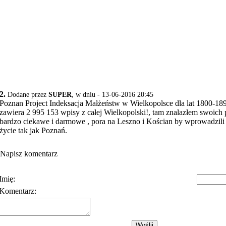
2.
Dodane przez
SUPER
, w dniu - 13-06-2016 20:45
Poznan Project Indeksacja Małżeństw w Wielkopolsce dla lat 1800-18
zawiera 2 995 153 wpisy z całej Wielkopolski!, tam znalazłem swoich p
bardzo ciekawe i darmowe , pora na Leszno i Kościan by wprowadzi
życie tak jak Poznań.
Napisz komentarz
Imię:
Komentarz:
Polityka prywatności
Warunki korzystania z usłu