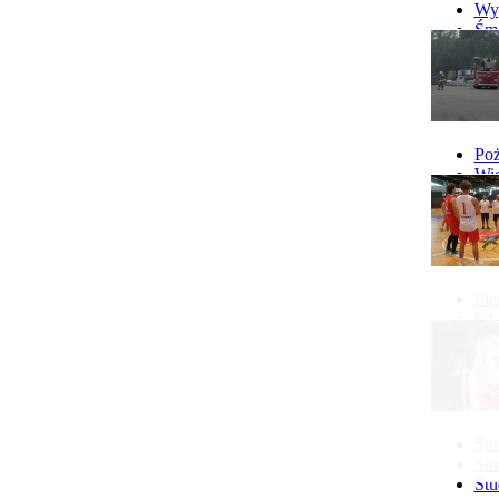
Wyp
Śmi
Gó
Wy
Poż
Wie
Poż
Pie
GI 
Ne
Pon
Stu
Stu
Stu