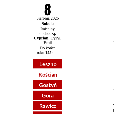
8
Sierpnia 2026
Sobota
Imieniny
obchodzą:
Cyprian, Cyryl,
Emil
Do końca
roku
145
dni.
Leszno
Kościan
Gostyń
Góra
Rawicz