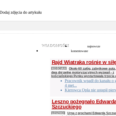
Dodaj zdjęcia do artykułu
WIADOMOŚCI
najnowsze
komentowane
Rajd Wiatraka rośnie w sił
KOŚCIAN
Około 60 załóg, zabytkowe auta,
dwa dni pełne motoryzacyjnych wyzwań - z
kościańskiego Rynku wystartowała trzecia 
Pracownik wpadł do kanału o 
4 met...
Kierowca Opla nie ustąpił pie
Leszno pożegnało Edward
Szczuckiego
LESZNO
Urna z prochami Edwarda Szczu