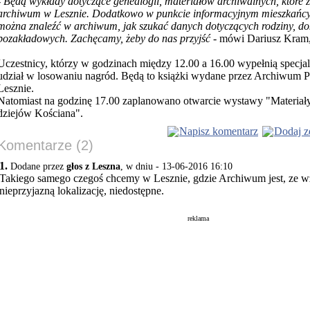
- Będą wykłady dotyczące genealogii,
materiałów archiwalnych, które z
archiwum w Lesznie. Dodatkowo w punkcie informacyjnym mieszkańcy 
można znaleźć w archiwum, jak szukać danych dotyczących rodziny, 
pozakładowych. Zachęcamy, żeby do nas przyjść
- mówi Dariusz Kram,
Uczestnicy, którzy w godzinach między 12.00 a 16.00 wypełnią specj
udział w losowaniu nagród. Będą to książki wydane przez Archiwum
Lesznie.
Natomiast na godzinę 17.00 zaplanowano otwarcie wystawy "Materiał
dziejów Kościana".
Napisz komentarz
Dodaj z
Komentarze (2)
1.
Dodane przez
głos z Leszna
, w dniu - 13-06-2016 16:10
Takiego samego czegoś chcemy w Lesznie, gdzie Archiwum jest, ze w
nieprzyjazną lokalizację, niedostępne.
reklama