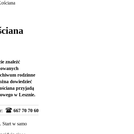
ościana
ściana
ie znaleźć
idowanych
archiwum rodzinne
można dowiedzieć
ościana przyjadą
owego w Lesznie.
r:
667 70 70 60
 Start w samo