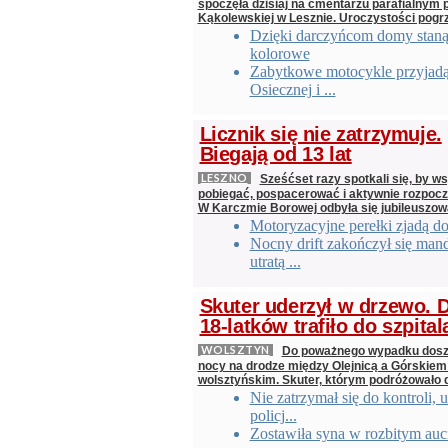
spoczęła dzisiaj na cmentarzu parafialnym p
Kąkolewskiej w Lesznie. Uroczystości pog
Dzięki darczyńcom domy staną
kolorowe
Zabytkowe motocykle przyjad
Osiecznej i ...
Licznik się nie zatrzymuje.
Biegają od 13 lat
LESZNO
Sześćset razy spotkali się, by ws
pobiegać, pospacerować i aktywnie rozpoc
W Karczmie Borowej odbyła się jubileuszow
Motoryzacyjne perełki zjadą d
Nocny drift zakończył się man
utratą ...
Skuter uderzył w drzewo.
18-latków trafiło do szpital
WOLSZTYN
Do poważnego wypadku doszł
nocy na drodze między Olejnicą a Górskiem
wolsztyńskim. Skuter, którym podróżowało
Nie zatrzymał się do kontroli, u
policj...
Zostawiła syna w rozbitym auc