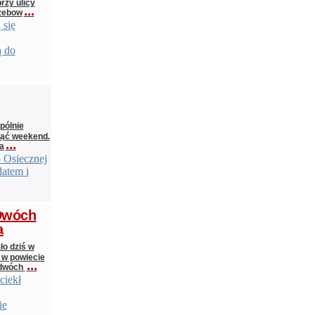
rzy ulicy
...
rzebow
 się
ą do
pólnie
ząć weekend.
...
a
o Osiecznej
datem i
 Dwóch
a
o dziś w
 w powiecie
...
 dwóch
ciekł
ie