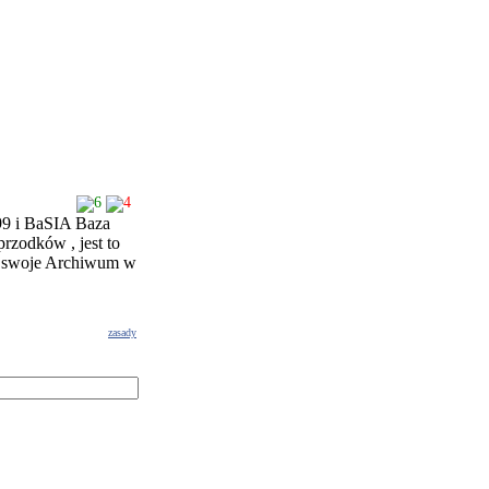
6
4
99 i BaSIA Baza
rzodków , jest to
li swoje Archiwum w
zasady
g