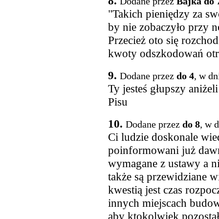
8.
Dodane przez
Bajka do 
"Takich pieniędzy za sw
by nie zobaczyło przy n
Przecież oto się rozchodz
kwoty odszkodowań otrz
9.
Dodane przez
do 4
, w dn
Ty jesteś głupszy aniżel
Pisu
10.
Dodane przez
do 8
, w 
Ci ludzie doskonale wied
poinformowani już dawn
wymagane z ustawy a ni
także są przewidziane w
kwestią jest czas rozpo
innych miejscach budow
aby ktokolwiek pozosta