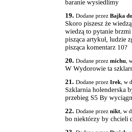
baranie wysiedlimy
19.
Dodane przez
Bajka do
Skoro piszesz że wiedzą 
wiedzą to pytanie brzmi
pisząca artykuł, ludzie
pisząca komentarz 10?
20.
Dodane przez
michu
, 
W Wydorowie ta szklarn
21.
Dodane przez
Irek
, w 
Szklarnia holenderska 
przebieg S5 By wyciągn
22.
Dodane przez
nikt
, w 
bo niektórzy by chcieli 