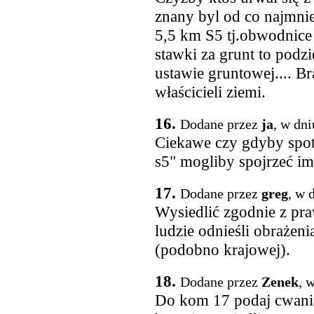
znany byl od co najmni
5,5 km S5 tj.obwodnice Ś
stawki za grunt to podzi
ustawie gruntowej.... B
właścicieli ziemi.
16.
Dodane przez
ja
, w dn
Ciekawe czy gdyby spotk
s5" mogliby spojrzeć i
17.
Dodane przez
greg
, w 
Wysiedlić zgodnie z pr
ludzie odnieśli obrażeni
(podobno krajowej).
18.
Dodane przez
Zenek
, 
Do kom 17 podaj cwania