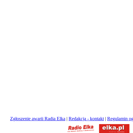
Zgłoszenie awarii Radia Elka
|
Redakcja - kontakt
|
Regulamin og