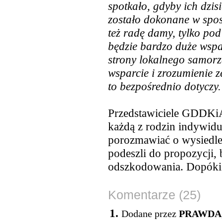
spotkało, gdyby ich dzis
zostało dokonane w spos
też radę damy, tylko po
będzie bardzo duże wspar
strony lokalnego samorz
wsparcie i zrozumienie ze
to bezpośrednio dotyczy.
Przedstawiciele GDDKiA 
każdą z rodzin indywidu
porozmawiać o wysiedle
podeszli do propozycji,
odszkodowania. Dopóki j
Komentarze (25)
1.
Dodane przez
PRAWDA