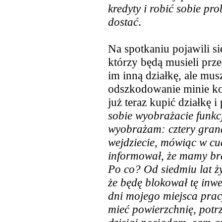
kredyty i robić sobie pr
dostać
.
Na spotkaniu pojawili s
którzy będą musieli prz
im inną działkę, ale mus
odszkodowanie minie kol
już teraz kupić działkę i
sobie wyobrażacie funkc
wyobrażam: cztery gran
wejdziecie, mówiąc w cu
informował, że mamy bra
Po co? Od siedmiu lat ż
że będę blokował tę inwe
dni mojego miejsca pracy
mieć powierzchnię, potr