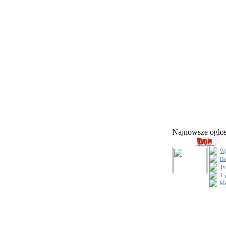
Najnowsze ogł
Wy
Re
Ty
4-
Mi