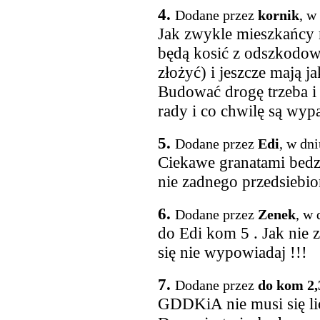
4.
Dodane przez
kornik
, w
Jak zwykle mieszkańcy 
będą kosić z odszkodow
złożyć) i jeszcze mają j
Budować drogę trzeba i t
rady i co chwilę są wypa
5.
Dodane przez
Edi
, w dn
Ciekawe granatami bedz
nie zadnego przedsiebio
6.
Dodane przez
Zenek
, w 
do Edi kom 5 . Jak nie 
się nie wypowiadaj !!!
7.
Dodane przez
do kom 2,
GDDKiA nie musi się li