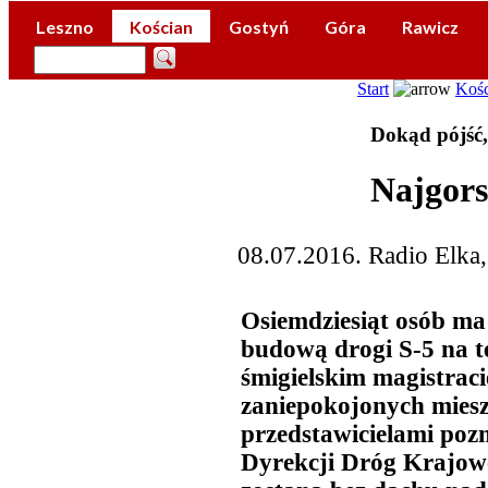
Leszno
Kościan
Gostyń
Góra
Rawicz
Start
Kośc
Dokąd pójść
Najgors
08.07.2016. Radio Elka
Osiemdziesiąt osób ma
budową drogi S-5 na t
śmigielskim magistraci
zaniepokojonych mies
przedstawicielami poz
Dyrekcji Dróg Krajowch