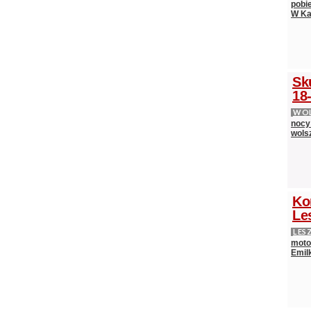
pobi
W Ka
Sk
18-
WOL
nocy
wols
Ko
Le
LES
moto
Emilk