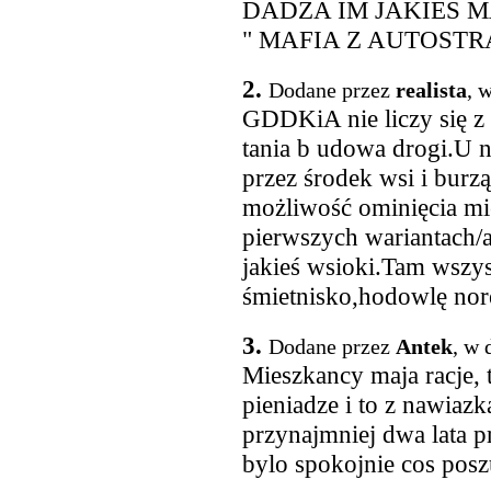
DADZA IM JAKIES 
" MAFIA Z AUTOSTR
2.
Dodane przez
realista
, 
GDDKiA nie liczy się z 
tania b udowa drogi.U 
przez środek wsi i burzą
możliwość ominięcia mi
pierwszych wariantach/
jakieś wsioki.Tam wszys
śmietnisko,hodowlę nore
3.
Dodane przez
Antek
, w 
Mieszkancy maja racje, 
pieniadze i to z nawia
przynajmniej dwa lata 
bylo spokojnie cos posz