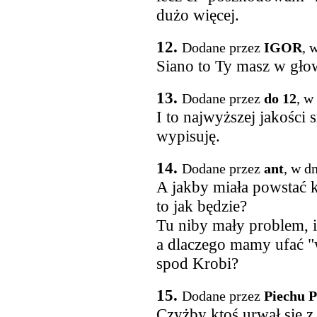
dużo więcej.
12.
Dodane przez
IGOR
, 
Siano to Ty masz w gło
13.
Dodane przez
do 12
, w
I to najwyższej jakości 
wypisuję.
14.
Dodane przez
ant
, w d
A jakby miała powstać 
to jak będzie?
Tu niby mały problem, i 
a dlaczego mamy ufać "w
spod Krobi?
15.
Dodane przez
Piechu 
Czyżby ktoś urwał się 