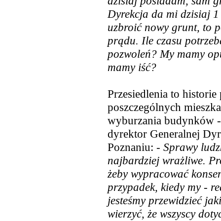
dzisiaj posiadam, sam g
Dyrekcja da mi dzisiaj 1
uzbroić nowy grunt, to 
prądu. Ile czasu potrzeb
pozwoleń? My mamy opu
mamy iść?
Przesiedlenia to histori
poszczególnych mieszkań
wyburzania budynków -
dyrektor Generalnej Dyr
Poznaniu:
- Sprawy ludzk
najbardziej wrażliwe. Pr
żeby wypracować konsens
przypadek, kiedy my - re
jesteśmy przewidzieć ja
wierzyć, że wszyscy doty