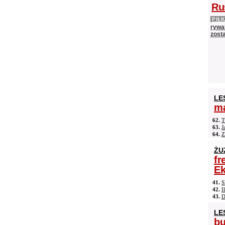
Ru
PIŁ
rywal
zost
LE
ma
62.
T
63.
J
64.
Z
ŻU
fr
Ek
41.
S
42.
I
43.
D
LE
b