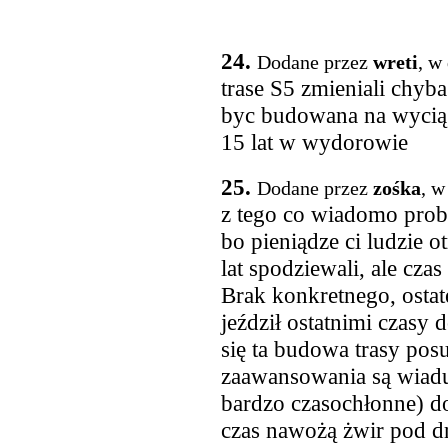
24.
Dodane przez
wreti
, w
trase S5 zmieniali chyba
byc budowana na wyciągn
15 lat w wydorowie
25.
Dodane przez
zośka
, w
z tego co wiadomo probl
bo pieniądze ci ludzie o
lat spodziewali, ale cza
Brak konkretnego, ostate
jeździł ostatnimi czasy
się ta budowa trasy po
zaawansowania są wiaduk
bardzo czasochłonne) do
czas nawożą żwir pod dr