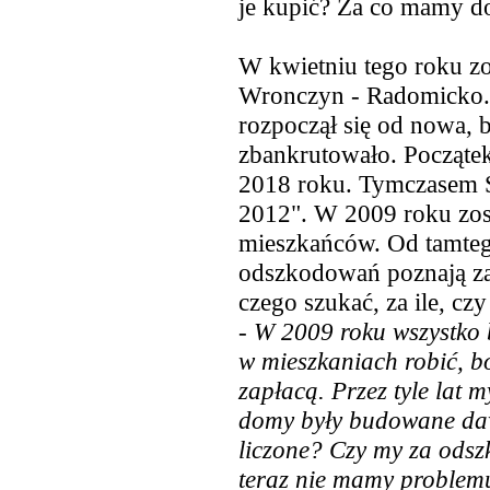
je kupić? Za co mamy d
W kwietniu tego roku z
Wronczyn - Radomicko. 
rozpoczął się od nowa, 
zbankrutowało. Początek
2018 roku. Tymczasem S
2012". W 2009 roku zos
mieszkańców. Od tamteg
odszkodowań poznają za 
czego szukać, za ile, cz
- W 2009 roku wszystko b
w mieszkaniach robić, bo
zapłacą. Przez tyle lat 
domy były budowane dawn
liczone? Czy my za ods
teraz nie mamy problem