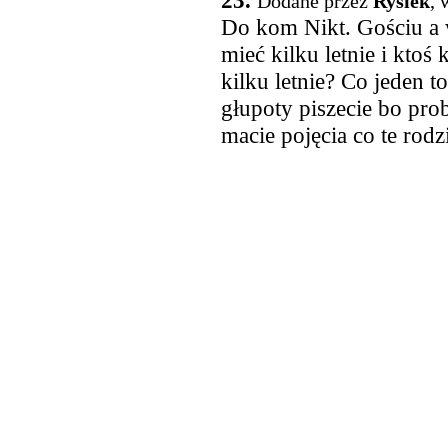
23.
Dodane przez
Rysiek
, 
Do kom Nikt. Gościu a w
mieć kilku letnie i ktoś
kilku letnie? Co jeden t
głupoty piszecie bo pro
macie pojęcia co te rodz