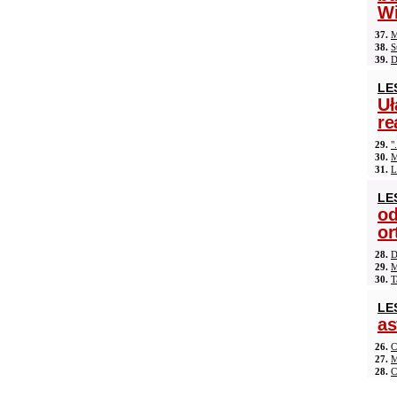
Wi
37.
M
38.
S
39.
D
LE
Uł
re
29.
"
30.
M
31.
L
LE
od
or
28.
D
29.
M
30.
T
LE
as
26.
C
27.
M
28.
C