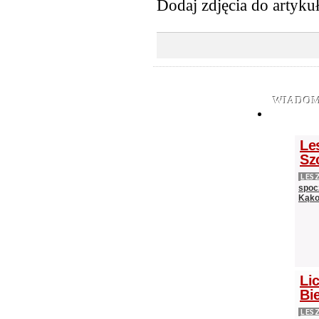
Dodaj zdjęcia do artyku
WIADOM
Le
Sz
LES
spocz
Kąko
Lic
Bie
LES