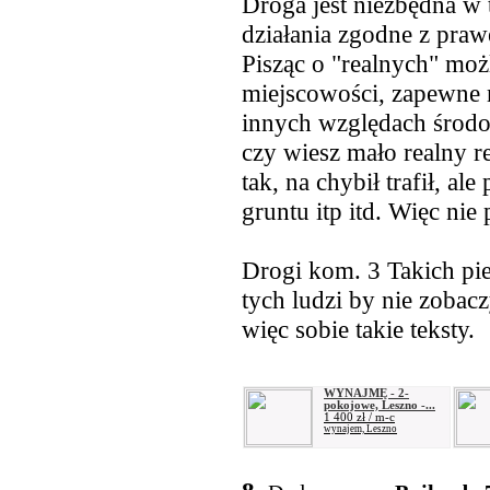
Droga jest niezbędna 
działania zgodne z pr
Pisząc o "realnych" moż
miejscowości, zapewne 
innych względach środo
czy wiesz mało realny re
tak, na chybił trafił, al
gruntu itp itd. Więc nie 
Drogi kom. 3 Takich pi
tych ludzi by nie zobac
więc sobie takie teksty.
WYNAJMĘ - 2-
pokojowe, Leszno -...
1 400 zł / m-c
wynajem, Leszno