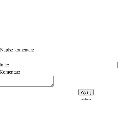
Napisz komentarz
Imię:
Komentarz:
Polityka prywatności
Warunki korzystania z usłu
reklama