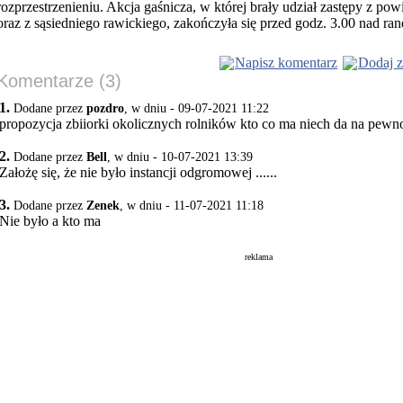
rozprzestrzenieniu. Akcja gaśnicza, w której brały udział zastępy z pow
oraz z sąsiedniego rawickiego, zakończyła się przed godz. 3.00 nad ra
Napisz komentarz
Dodaj z
Komentarze (3)
1.
Dodane przez
pozdro
, w dniu - 09-07-2021 11:22
propozycja zbiiorki okolicznych rolników kto co ma niech da na pewno
2.
Dodane przez
Bell
, w dniu - 10-07-2021 13:39
Założę się, że nie było instancji odgromowej ......
3.
Dodane przez
Zenek
, w dniu - 11-07-2021 11:18
Nie było a kto ma
reklama