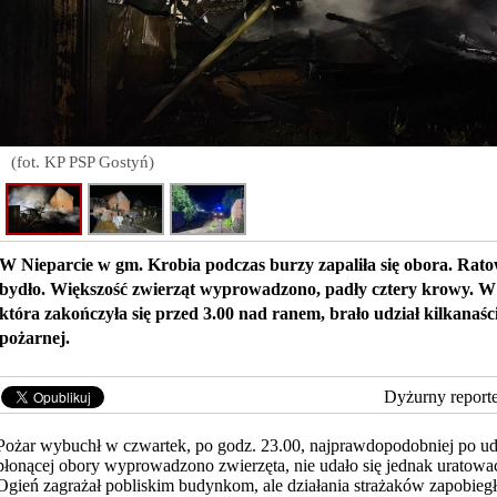
(fot. KP PSP Gostyń)
W Nieparcie w gm. Krobia podczas burzy zapaliła się obora. Rato
bydło. Większość zwierząt wyprowadzono, padły cztery krowy. W a
która zakończyła się przed 3.00 nad ranem, brało udział kilkanaśc
pożarnej.
Dyżurny report
Pożar wybuchł w czwartek, po godz. 23.00, najprawdopodobniej po ud
płonącej obory wyprowadzono zwierzęta, nie udało się jednak uratowa
Ogień zagrażał pobliskim budynkom, ale działania strażaków zapobiegł