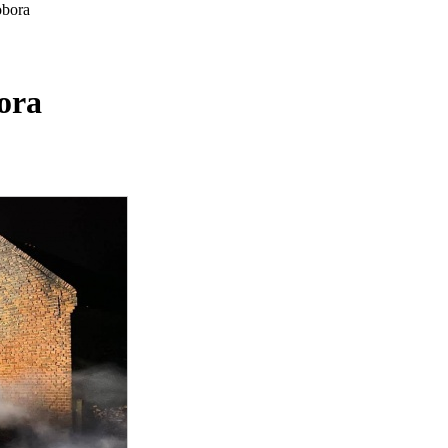
obora
ora