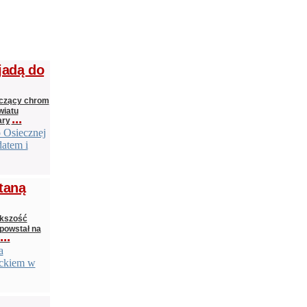
jadą do
zczący chrom
wiatu
...
ary
o Osiecznej
datem i
taną
ększość
 powstał na
...
a
eckiem w