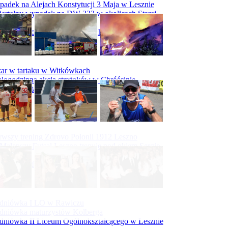
adek na Alejach Konstytucji 3 Maja w Lesznie
ertelny wypadek na DW 323 w okolicach Starej
ry
padek na obwodnicy Święciechowy
ar w tartaku w Witkówkach
logodzinna akcja strażaków w Chróścinie
ar hali tartaku w Racocie
rwszy trening Zdrovo Polonii 1912 Leszno
Malepszy Futsal Leszno trenuje pod okiem Sergio
vesa
iecka 10-tka
dniówka I LO w Rawiczu
dniówka maturzystów Kolberga
dniówka II Liceum Ogólnokształcącego w Lesznie