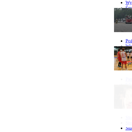
więcej...
Wyp
Śmi
Gó
Wy
Poż
Wie
Poż
Pie
GI 
Ne
Pon
Stu
Stu
Stu