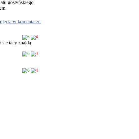
iatu gostyńskiego
nem.
djęcia w komentarzu
6
4
 sie tacy znajdą
6
4
6
4