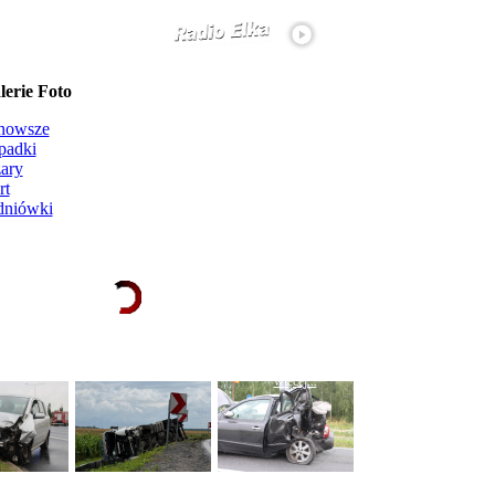
erie Foto
nowsze
padki
ary
rt
dniówki
Ładowanie galerii zdjęć...
więcej...