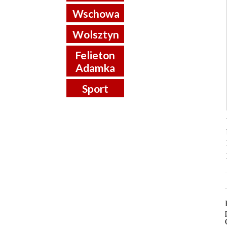
Wschowa
Wolsztyn
Felieton
Adamka
Sport