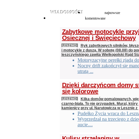
WIADOMOŚCI
najnowsze
komentowane
Zabytkowe motocykle przy
Osiecznej i Święciechowy
LESZNO
Ryk zabytkowych silników, błys
i motocykle z duszą. W sobotę (08.08) do po
leszczyńskiego zawita Wielkopolski Rajd St
Motoryzacyjne perełki zjadą d
Nocny drift zakończył się man
utratą ...
Dzięki darczyńcom domy s
się kolorowe
LESZNO
Kilka domów pomalowanych, wi
czarno-biała. To nie przypadek. Mural, który
kamienicy przy ul. Narutowicza w Lesznie z
Pudełko Życia wraca do Leszn
Wyprzedzał na trzeciego z dzi
aucie....
Kulisy strzelaniny w