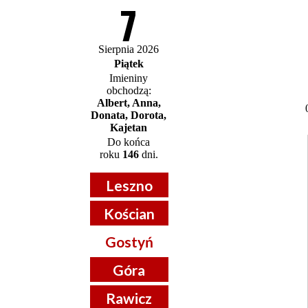
7
Sierpnia 2026
Piątek
Imieniny
obchodzą:
Albert, Anna,
Donata, Dorota,
Kajetan
Do końca
roku
146
dni.
Leszno
Kościan
Gostyń
Góra
Rawicz