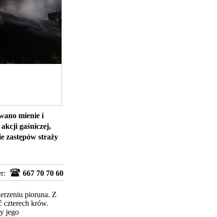
wano mienie i
kcji gaśniczej,
ie zastępów straży
er:
667 70 70 60
erzeniu
pioruna. Z
ć czterech krów.
y jego