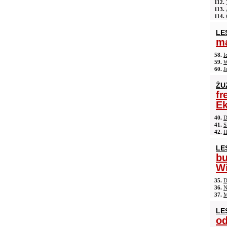
112.
113.
114.
LE
ma
58.
I
59.
W
60.
J
ŻU
fr
Ek
40.
D
41.
S
42.
I
LE
b
Wi
35.
D
36.
N
37.
M
LE
od