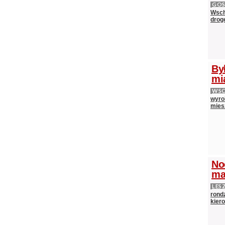
GOS
Wsch
drog
By
mi
WS
wyrok
mies
No
ma
LES
rond
kiero