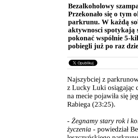
Bezalkoholowy szampa
Przekonało się o tym 
parkrunu. W każdą sob
aktywnosci spotykają 
pokonać wspólnie 5-ki
pobiegli już po raz dzi
Najszybciej z parkrunową
z Lucky Luki osiągając 
na mecie pojawiła
się je
Rabiega (23:25).
-
Żegnamy stary rok i kor
życzenia
- powiedział Be
leszczyńskiego parkrunu