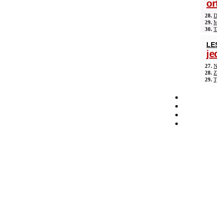
or
28.
D
29.
M
30.
T
LE
je
27.
N
28.
Z
29.
T