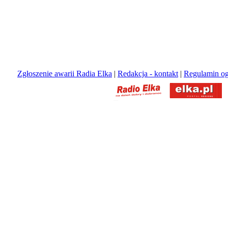
Zgłoszenie awarii Radia Elka
|
Redakcja - kontakt
|
Regulamin og