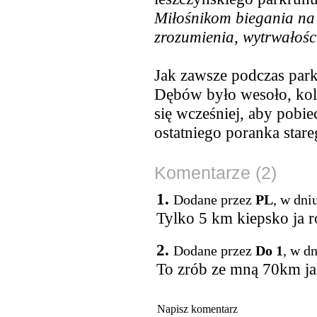
Miłośnikom biegania na
zrozumienia, wytrwałości
Jak zawsze podczas park
Dębów było wesoło, kolo
się wcześniej, aby pobi
ostatniego poranka stare
Komentarze (2)
1.
Dodane przez
PL
, w dni
Tylko 5 km kiepsko ja 
2.
Dodane przez
Do 1
, w d
To zrób ze mną 70km jak
Napisz komentarz