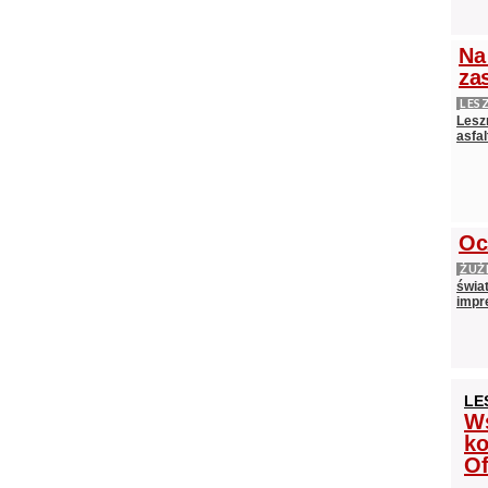
Na
zas
LES
Lesz
asfa
Oc
ŻUŻ
świa
impr
LE
Ws
ko
Of