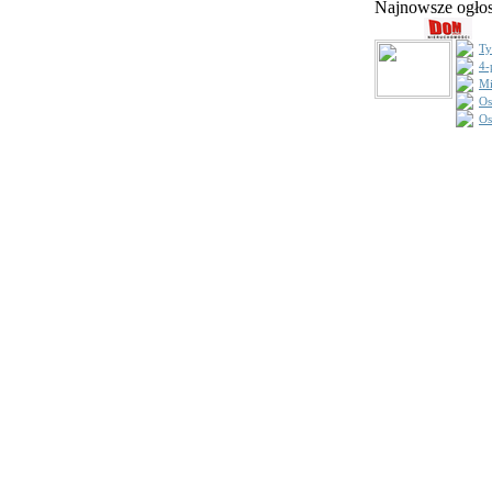
Najnowsze ogł
Ty
4-
Mi
Os
Os