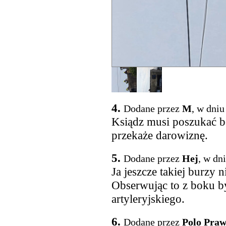
4.
Dodane przez
M
, w dniu
Ksiądz musi poszukać b
przekaże darowiznę.
5.
Dodane przez
Hej
, w dn
Ja jeszcze takiej burzy n
Obserwując to z boku b
artyleryjskiego.
6.
Dodane przez
Polo Praw