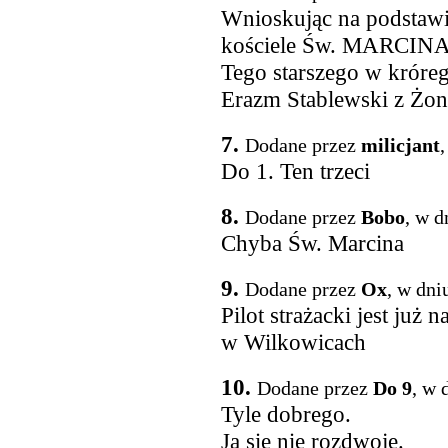
Wnioskując na podstawi
kościele Św. MARCIN
Tego starszego w króreg
Erazm Stablewski z Żon
7.
Dodane przez
milicjant
,
Do 1. Ten trzeci
8.
Dodane przez
Bobo
, w d
Chyba Św. Marcina
9.
Dodane przez
Ox
, w dni
Pilot strażacki jest już
w Wilkowicach
10.
Dodane przez
Do 9
, w 
Tyle dobrego.
Ja się nie rozdwoję.