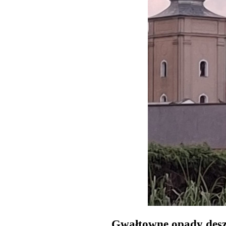
Gwałtowne opady deszc