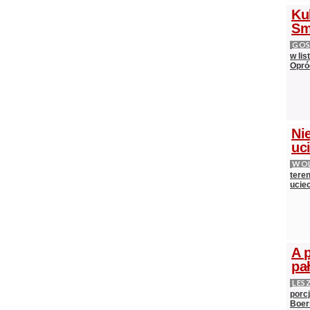
Ku
Sm
GOS
w lis
Opró
Nie
uci
WOL
teren
ucie
A 
pa
LES
porc
Boer