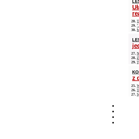
LE
Uł
re
28.
T
29.
"
30.
M
LE
je
27.
N
28.
Z
29.
T
KO
z 
25.
W
26.
T
27.
S