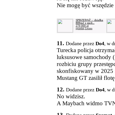
Nie mogę być wszędzie
SPRZEDAŻ -- działka
880m2 z med...
279 000 zł
sprzedaż, Leszno
11.
Dodane przez
Do4
, w d
Turecka policja otrzym
luksusowe samochody (m.
rozbiciu grupy przestęp
skonfiskowany w 2025 
Mustang GT zasilił flo
12.
Dodane przez
Do4
, w 
No widzisz.
A Maybach widmo TVN k
13.