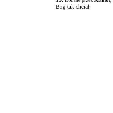
Dodane przez
Szamot
,
Bog tak chciał.