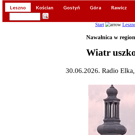
Leszno
Kościan
Gostyń
Góra
Rawicz
Start
Leszn
Nawałnica w regioni
Wiatr uszko
30.06.2026. Radio Elka,