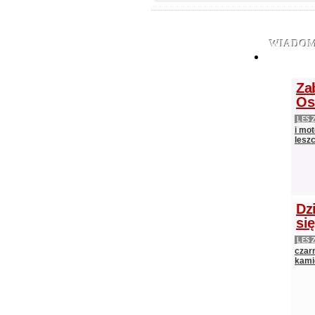
WIADOM
Za
Os
LES
i mot
lesz
Dz
si
LES
czarn
kami