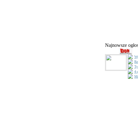
Najnowsze ogł
Wy
Re
Ty
4-
Mi