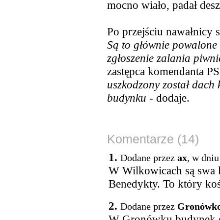
mocno wiało, padał deszc
Po przejściu nawałnicy st
Są to głównie powalone 
zgłoszenie zalania piwn
zastępca komendanta PS
uszkodzony został dach
budynku
- dodaje.
Komentarze (14)
1.
Dodane przez
ax
, w dniu
W Wilkowicach są swa ko
Benedykty. To który koś
2.
Dodane przez
Gronówk
W Gronówku budynek g