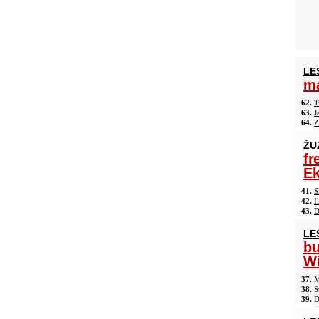
LE
ma
62.
T
63.
J
64.
Z
ŻU
fr
Ek
41.
S
42.
I
43.
D
LE
b
Wi
37.
M
38.
S
39.
D