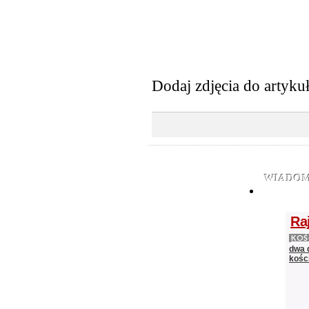
Dodaj zdjęcia do artyku
WIADOM
Ra
KOŚ
dwa 
kośc