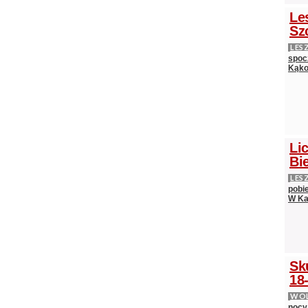
Le
Sz
LES
spocz
Kąko
Lic
Bie
LES
pobi
W Ka
Sk
18-
WOL
nocy