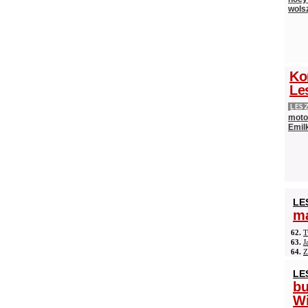
wols
Ko
Le
LES
moto
Emilk
LE
ma
62.
T
63.
J
64.
Z
LE
b
Wi