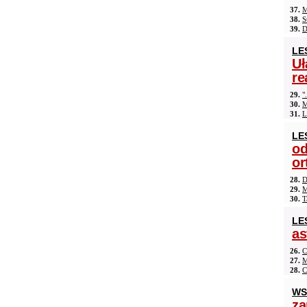
37.
M
38.
S
39.
D
LE
Uł
re
29.
"
30.
M
31.
L
LE
od
or
28.
D
29.
M
30.
T
LE
as
26.
C
27.
M
28.
C
WS
za