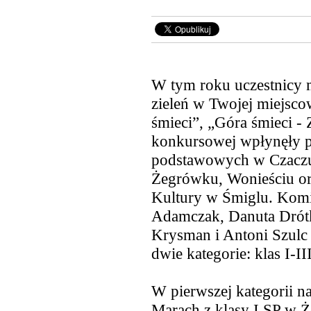
W tym roku uczestnicy m
zieleń w Twojej miejscow
śmieci”, „Góra śmieci - 
konkursowej wpłynęły pr
podstawowych w Czaczu, 
Żegrówku, Wonieściu o
Kultury w Śmiglu. Komi
Adamczak, Danuta Drótk
Krysman i Antoni Szulc 
dwie kategorie: klas I-II
W pierwszej kategorii na
Marach z klasy I SP w Ż