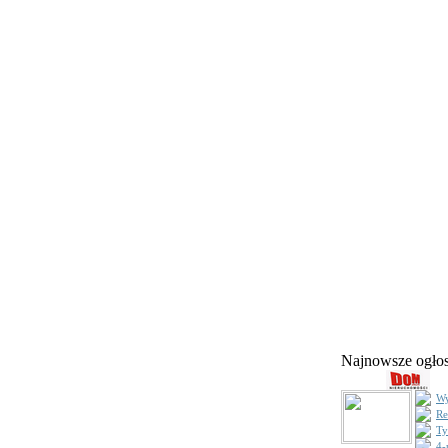
Najnowsze ogł
Wy
Re
Ty
4-