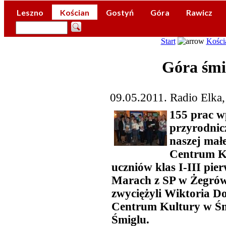
Leszno
Kościan
Gostyń
Góra
Rawicz
Start
Kości
Góra śmie
09.05.2011. Radio Elka
155 prac w
przyrodnic
naszej mał
Centrum Ku
uczniów klas I-III pie
Marach z SP w Żegrów
zwyciężyli Wiktoria Do
Centrum Kultury w Śm
Śmiglu.