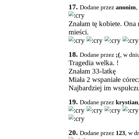
17.
Dodane przez
anonim
,
Znałam tę kobiete. Ona 
mieści.
18.
Dodane przez
;(
, w dni
Tragedia welka. !
Znałam 33-latkę
Miała 2 wspaniałe córe
Najbardziej im wspułczu
19.
Dodane przez
krystian
20.
Dodane przez
123
, w d