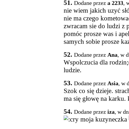
51.
Dodane przez
a 2233
, 
nie wiem jakich uzyć s
nie ma czego kometowac 
zwracam sie do ludzi z
pomóc prosze was i apel
samych sobie prosze k
52.
Dodane przez
Ana
, w 
Wspolczucia dla rodzin;
ludzie.
53.
Dodane przez
Asia
, w 
Szok co się dzieje. str
ma się głowę na karku. 
54.
Dodane przez
iza
, w dn
moja kuzyneczka