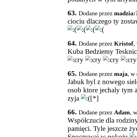
63.
Dodane przez
madzia:
ciociu dlaczego ty zosta
64.
Dodane przez
Kristof
,
Kuba Bedziemy Teskni
65.
Dodane przez
maja
, w
Jabuk byl z nowego siel
osob ktore jechaly tym 
zyja
[*]
66.
Dodane przez
Adam
, 
Współczucie dla rodzin
pamięci. Tyle jeszcze ż
Spoczywaj w pokoju