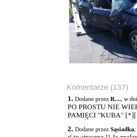
Komentarze (137)
1.
Dodane przez
R....
, w dn
PO PROSTU NIE WIER
PAMIĘCI "KUBA" [*][
2.
Dodane przez
Sąsiadka
,