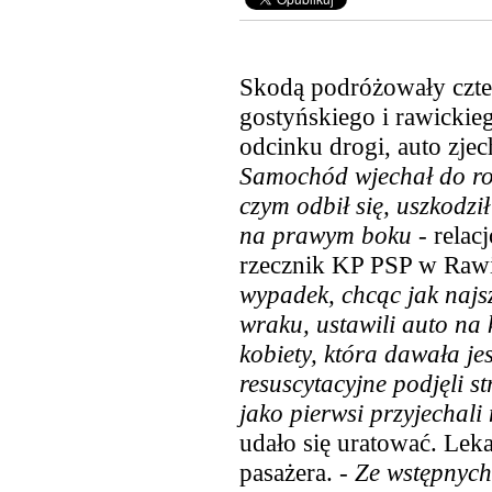
Skodą podróżowały czte
gostyńskiego i rawicki
odcinku drogi, auto zjec
Samochód wjechał do ro
czym odbił się, uszkodził
na prawym boku
- relac
rzecznik KP PSP w Rawi
wypadek, chcąc jak najs
wraku, ustawili auto na 
kobiety, która dawała je
resuscytacyjne podjęli s
jako pierwsi przyjechali 
udało się uratować. Leka
pasażera. -
Ze wstępnych 