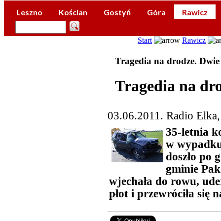
Leszno
Kościan
Gostyń
Góra
Rawicz
Start
Rawicz
Tragedia na drodze. Dwie 
Tragedia na dro
03.06.2011. Radio Elka
35-letnia k
w wypadku
doszło po 
gminie Pako
wjechała do rowu, ud
płot i przewróciła się 