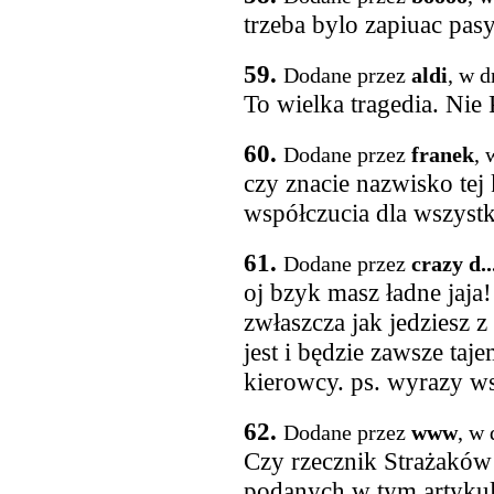
trzeba bylo zapiuac pasy 
59.
Dodane przez
aldi
, w d
To wielka tragedia. Nie
60.
Dodane przez
franek
, 
czy znacie nazwisko tej
współczucia dla wszystk
61.
Dodane przez
crazy d...
oj bzyk masz ładne jaja!
zwłaszcza jak jedziesz z
jest i będzie zawsze taj
kierowcy. ps. wyrazy ws
62.
Dodane przez
www
, w 
Czy rzecznik Strażaków n
podanych w tym artykule.