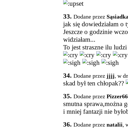
33.
Dodane przez
Sąsiadk
jak się dowiedziałam o t
Jeszcze o godzinie wczo
widziałam...
To jest straszne ilu ludz
34.
Dodane przez
jjjj
, w d
skad był ten chłopak??
35.
Dodane przez
Pizzer66
smutna sprawa,można gd
i mniej fantazji nie było
36.
Dodane przez
natalii
, 