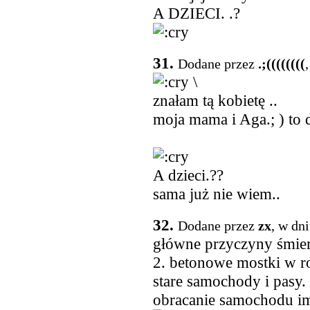
A DZIECI. .?
31.
Dodane przez
.;((((((((
\
znałam tą kobietę ..
moja mama i Aga.; ) to 
A dzieci.??
sama już nie wiem..
32.
Dodane przez
zx
, w dn
główne przyczyny śmier
2. betonowe mostki w ro
stare samochody i pasy.
obracanie samochodu i