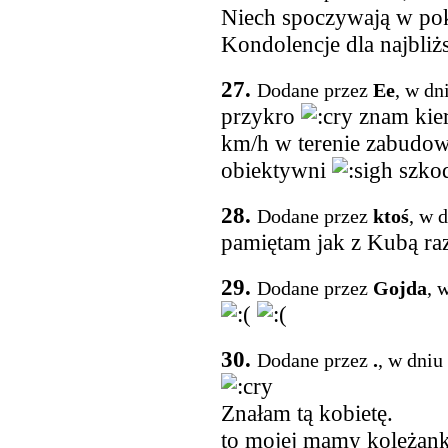
Niech spoczywają w po
Kondolencje dla najbliż
27.
Dodane przez
Ee
, w dn
przykro
znam kie
km/h w terenie zabudo
obiektywni
szko
28.
Dodane przez
ktoś
, w 
pamiętam jak z Kubą raz
29.
Dodane przez
Gojda
, 
30.
Dodane przez
.
, w dniu
Znałam tą kobietę.
to mojej mamy koleżank