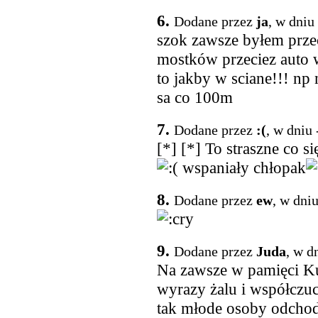
6.
Dodane przez
ja
, w dniu
szok zawsze byłem prz
mostków przeciez auto 
to jakby w sciane!!! np 
sa co 100m
7.
Dodane przez
:(
, w dniu
[*] [*] To straszne co się
wspaniały chłopak
8.
Dodane przez
ew
, w dni
9.
Dodane przez
Juda
, w d
Na zawsze w pamięci K
wyrazy żalu i współczuci
tak młode osoby odcho