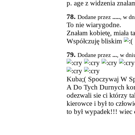
p. age z widzenia znal
78.
Dodane przez
.....
, w dn
To nie wiarygodne.
Znałam kobietę, miała ta
Współczuję bliskim
79.
Dodane przez
...
, w dni
Kuba;( Spoczywaj W S
A Do Tych Durnych kom
odezwali sie ci którzy t
kierowce i był to człow
to był wypadek!!! wiec 