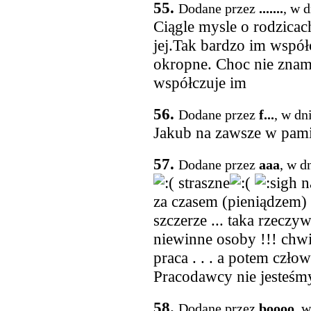
55.
Dodane przez
.......
, w 
Ciągle mysle o rodzicac
jej.Tak bardzo im współc
okropne. Choc nie znam 
współczuje im
56.
Dodane przez
f...
, w dn
Jakub na zawsze w pami
57.
Dodane przez
aaa
, w d
straszne
na
za czasem (pieniądzem) 
szczerze ... taka rzeczyw
niewinne osoby !!! chwil
praca . . . a potem czło
Pracodawcy nie jesteśmy
58.
Dodane przez
boooo
, 