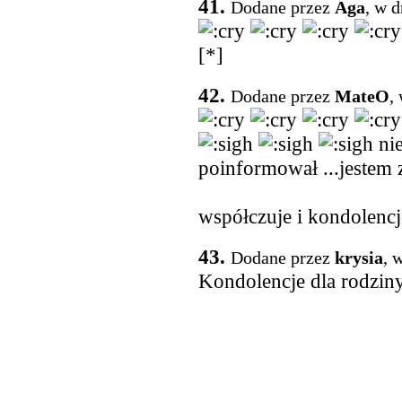
41.
Dodane przez
Aga
, w 
[*]
42.
Dodane przez
MateO
,
nie
poinformował ...jestem
współczuje i kondolencj
43.
Dodane przez
krysia
, 
Kondolencje dla rodzin