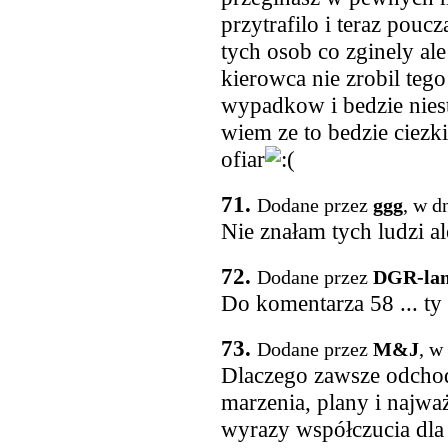
przytrafilo i teraz pouc
tych osob co zginely ale
kierowca nie zrobil teg
wypadkow i bedzie niest
wiem ze to bedzie ciezki
ofiar
71.
Dodane przez
ggg
, w d
Nie znałam tych ludzi a
72.
Dodane przez
DGR-lan
Do komentarza 58 ... ty 
73.
Dodane przez
M&J
, w
Dlaczego zawsze odchod
marzenia, plany i najważ
wyrazy współczucia dla