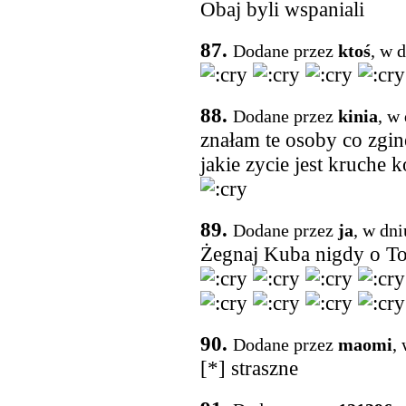
Obaj byli wspaniali
87.
Dodane przez
ktoś
, w 
88.
Dodane przez
kinia
, w
znałam te osoby co zgi
jakie zycie jest kruche 
89.
Dodane przez
ja
, w dn
Żegnaj Kuba nigdy o T
90.
Dodane przez
maomi
,
[*] straszne