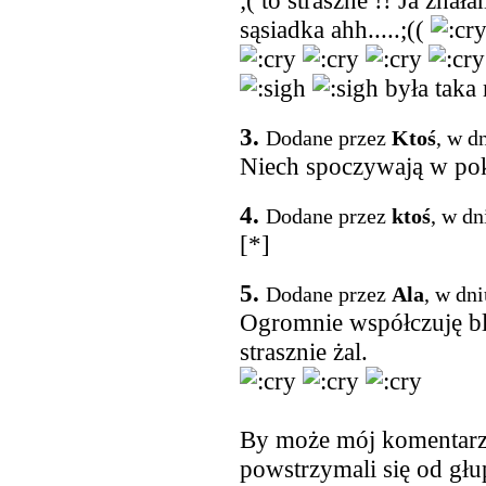
;( to straszne !! Ja znał
sąsiadka ahh.....;((
była taka 
3.
Dodane przez
Ktoś
, w d
Niech spoczywają w pok
4.
Dodane przez
ktoś
, w dn
[*]
5.
Dodane przez
Ala
, w dn
Ogromnie współczuję bli
strasznie żal.
By może mój komentarz 
powstrzymali się od głu