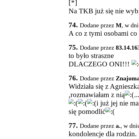
[*]
Na TKB już się nie wyb
74.
Dodane przez
M
, w dn
A co z tymi osobami co 
75.
Dodane przez
83.14.16
to było straszne
DLACZEGO ONI!!!
76.
Dodane przez
Znajoma
Widziała się z Agnieszk
,rozmawiałam z nią
.
i już jej nie 
się pomodlić
77.
Dodane przez
a.
, w dni
kondolencje dla rodzin