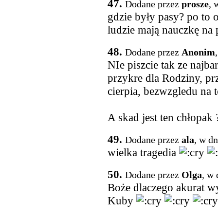
47.
Dodane przez
prosze
, 
gdzie były pasy? po to o
ludzie mają nauczkę na 
48.
Dodane przez
Anonim
NIe piszcie tak ze najba
przykre dla Rodziny, pr
cierpia, bezwzgledu na t
A skad jest ten chłopak 
49.
Dodane przez
ala
, w d
wielka tragedia
50.
Dodane przez
Olga
, w 
Boże dlaczego akurat 
Kuby