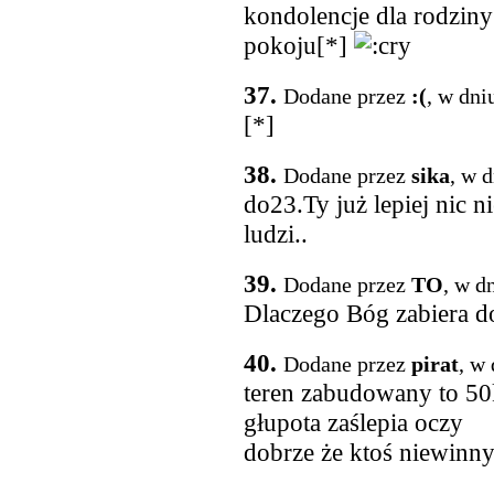
kondolencje dla rodziny
pokoju[*]
37.
Dodane przez
:(
, w dni
[*]
38.
Dodane przez
sika
, w 
do23.Ty już lepiej nic n
ludzi..
39.
Dodane przez
TO
, w d
Dlaczego Bóg zabiera do
40.
Dodane przez
pirat
, w
teren zabudowany to 50
głupota zaślepia oczy
dobrze że ktoś niewinny 