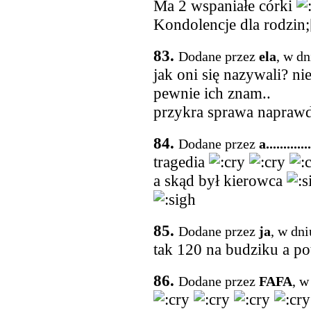
Ma 2 wspaniałe córki
Kondolencje dla rodzin;
83.
Dodane przez
ela
, w dn
jak oni się nazywali? n
pewnie ich znam..
przykra sprawa naprawd
84.
Dodane przez
a.............
tragedia
a skąd był kierowca
85.
Dodane przez
ja
, w dn
tak 120 na budziku a po
86.
Dodane przez
FAFA
, w