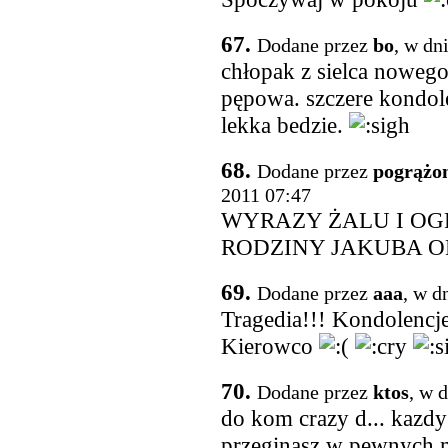
67.
Dodane przez
bo
, w dn
chłopak z sielca nowego
pępowa. szczere kondole
lekka bedzie.
68.
Dodane przez
pogrążo
2011 07:47
WYRAZY ŻALU I O
RODZINY JAKUBA O
69.
Dodane przez
aaa
, w d
Tragedia!!! Kondolencje
Kierowco
70.
Dodane przez
ktos
, w 
do kom crazy d... kazdy
przeginasz w pewnych m