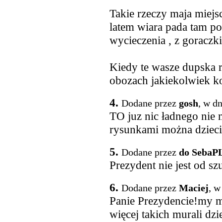
Takie rzeczy maja miejsc
latem wiara pada tam p
wycieczenia , z goraczki 
Kiedy te wasze dupska r
obozach jakiekolwiek ko
4.
Dodane przez
gosh
, w d
TO juz nic ładnego nie
rysunkami można dzieci 
5.
Dodane przez
do SebaP
Prezydent nie jest od s
6.
Dodane przez
Maciej
, w
Panie Prezydencie!my m
więcej takich murali dzie