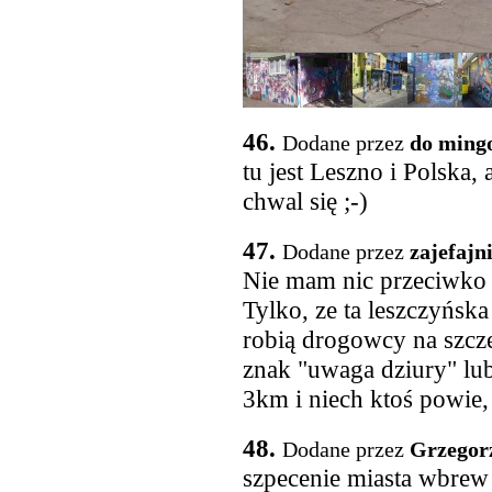
46.
Dodane przez
do ming
tu jest Leszno i Polska,
chwal się ;-)
47.
Dodane przez
zajefajn
Nie mam nic przeciwko m
Tylko, ze ta leszczyńsk
robią drogowcy na szcze
znak "uwaga dziury" lub
3km i niech ktoś powie,
48.
Dodane przez
Grzegor
szpecenie miasta wbrew