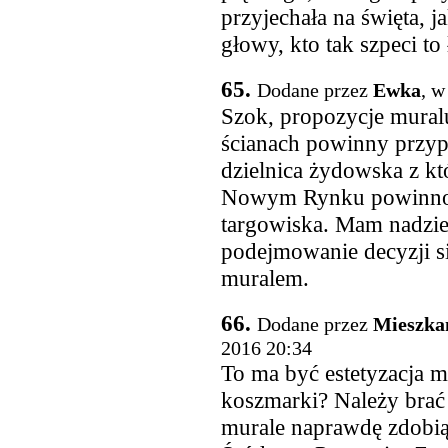
przyjechała na święta, ja
głowy, kto tak szpeci to
65.
Dodane przez
Ewka
, w
Szok, propozycje muralu
ścianach powinny przypo
dzielnica żydowska z któ
Nowym Rynku powinno 
targowiska. Mam nadzie
podejmowanie decyzji si
muralem.
66.
Dodane przez
Mieszka
2016 20:34
To ma być estetyzacja m
koszmarki? Należy brać 
murale naprawdę zdobią 