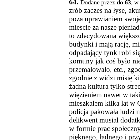
64.
Dodane przez
do 63
, w
zrób zaczes na łyse, aku
poza uprawianiem swoj
mieście za nasze pieniąd
to zdecydowana większo
budynki i mają rację, m
odpadający tynk robi się
komuny jak coś było nie 
przemalowało, etc., zgod
zgodnie z widzi misię ki
żadna kultura tylko stre
więzieniem nawet w tak
mieszkałem kilka lat w 
policja pakowała ludzi n
delikwent musiał doda
w formie prac społeczny
pięknego, ładnego i prz