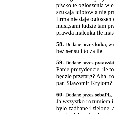
piwko,te ogloszenia w el
szukaja idiotow a nie p
firma nie daje ogloszen 
musi,sami ludzie tam prz
prawda malenka.Ile masz
58.
Dodane przez
kuba
, w
bez sensu i to za ile
59.
Dodane przez
pytawsk
Panie prezydencie, ile to
będzie przetarg? Aha, r
pan Slawomir Kryjom?
60.
Dodane przez
sebaPL
,
Ja wszystko rozumiem i
bylo zadbane i zielone,