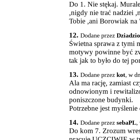
Do 1. Nie stękaj. Murale
,nigdy nie trać nadziei ,
Tobie ,ani Borowiak na "
12.
Dodane przez
Dziadzio
Świetna sprawa z tymi 
motywy powinne być zwi
tak jak to było do tej po
13.
Dodane przez
kot
, w d
Ala ma rację, zamiast c
odnowionym i rewitaliz
poniszczone budynki.
Potrzebne jest myślenie
14.
Dodane przez
sebaPL
,
Do kom 7. Zrozum wresc
pracuje UCZCIWIE w tym