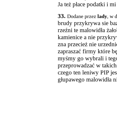
Ja też płace podatki i m
33.
Dodane przez
lady
, w 
brudy przykrywa sie baz
rzeźni te malowidła żał
kamienice a nie przykry
zna przecież nie urzedni
zapraszać firmy które 
myśmy go wybrali i teg
przeprowadzać w takich 
czego ten leniwy PIP jes
głupawego malowidła n