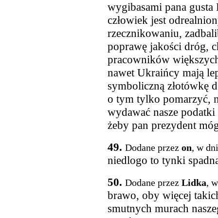
wygibasami pana gusta K
człowiek jest odrealnion
rzecznikowaniu, zadbali
poprawę jakości dróg, 
pracowników większych
nawet Ukraińcy mają lep
symboliczną złotówkę do
o tym tylko pomarzyć, n
wydawać nasze podatki t
żeby pan prezydent mógł
49.
Dodane przez
on
, w dn
niedlogo to tynki spadn
50.
Dodane przez
Lidka
, 
brawo, oby więcej takic
smutnych murach naszeg