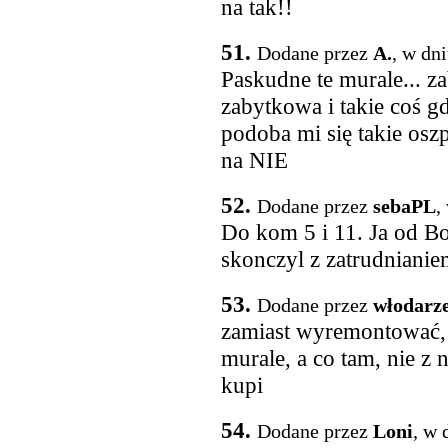
na tak!!
51.
Dodane przez
A.
, w dn
Paskudne te murale... za
zabytkowa i takie coś g
podoba mi się takie osz
na NIE
52.
Dodane przez
sebaPL
,
Do kom 5 i 11. Ja od Bo
skonczyl z zatrudnianie
53.
Dodane przez
włodarz
zamiast wyremontować, 
murale, a co tam, nie z 
kupi
54.
Dodane przez
Loni
, w 