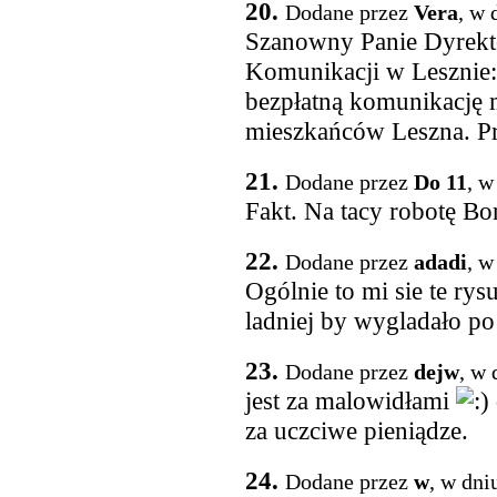
20.
Dodane przez
Vera
, w 
Szanowny Panie Dyrekt
Komunikacji w Lesznie: 
bezpłatną komunikacj
mieszkańców Leszna. Pro
21.
Dodane przez
Do 11
, w
Fakt. Na tacy robotę B
22.
Dodane przez
adadi
, w
Ogólnie to mi sie te rys
ladniej by wygladało p
23.
Dodane przez
dejw
, w 
jest za malowidłami
za uczciwe pieniądze.
24.
Dodane przez
w
, w dni