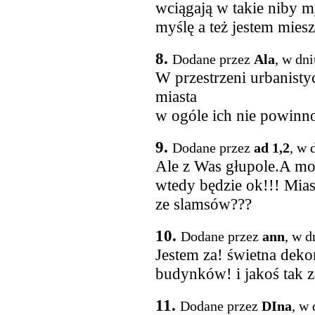
wciągają w takie niby my
myślę a też jestem mies
8.
Dodane przez
Ala
, w dn
W przestrzeni urbanist
miasta
w ogóle ich nie powinn
9.
Dodane przez
ad 1,2
, w 
Ale z Was głupole.A moż
wtedy będzie ok!!! Miast
ze slamsów???
10.
Dodane przez
ann
, w d
Jestem za! świetna deko
budynków! i jakoś tak z
11.
Dodane przez
DIna
, w