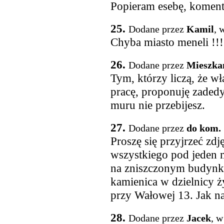
Popieram esebę, komenta
25.
Dodane przez
Kamil
, 
Chyba miasto meneli !!!
26.
Dodane przez
Mieszka
Tym, którzy liczą, że wł
pracę, proponuję zaded
muru nie przebijesz.
27.
Dodane przez
do kom. 
Proszę się przyjrzeć zd
wszystkiego pod jeden m
na zniszczonym budynku.
kamienica w dzielnicy 
przy Wałowej 13. Jak n
28.
Dodane przez
Jacek
, w