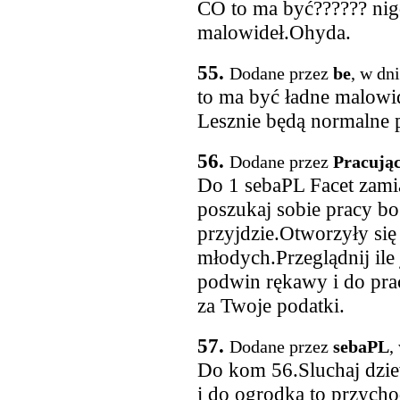
CO to ma być?????? nig
malowideł.Ohyda.
55.
Dodane przez
be
, w dn
to ma być ładne malowid
Lesznie będą normalne
56.
Dodane przez
Pracują
Do 1 sebaPL Facet zamia
poszukaj sobie pracy bo
przyjdzie.Otworzyły się
młodych.Przeglądnij il
podwin rękawy i do pra
za Twoje podatki.
57.
Dodane przez
sebaPL
,
Do kom 56.Sluchaj dzie
i do ogrodka to przych