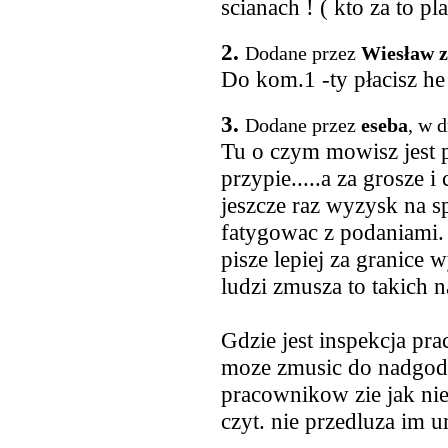
scianach ! ( kto za to pl
2.
Dodane przez
Wiesław 
Do kom.1 -ty płacisz he
3.
Dodane przez
eseba
, w 
Tu o czym mowisz jest p
przypie.....a za grosze 
jeszcze raz wyzysk na sp
fatygowac z podaniami. 
pisze lepiej za granice 
ludzi zmusza to takich 
Gdzie jest inspekcja pra
moze zmusic do nadgodzi
pracownikow zie jak nie
czyt. nie przedluza im 