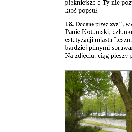
piękniejsze o Ty nie po
ktoś popsuł.
18.
Dodane przez
xyz``
, w
Panie Kotomski, członk
estetyzacji miasta Leszn
bardziej pilnymi spraw
Na zdjęciu: ciąg pieszy