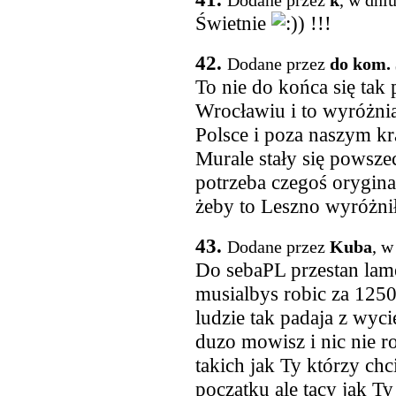
Dodane przez
k
, w dni
Świetnie
) !!!
42.
Dodane przez
do kom. 
To nie do końca się tak 
Wrocławiu i to wyróżnia
Polsce i poza naszym kr
Murale stały się powsz
potrzeba czegoś orygina
żeby to Leszno wyróżni
43.
Dodane przez
Kuba
, w
Do sebaPL przestan lame
musialbys robic za 1250
ludzie tak padaja z wyci
duzo mowisz i nic nie ro
takich jak Ty którzy chc
poczatku ale tacy jak Ty