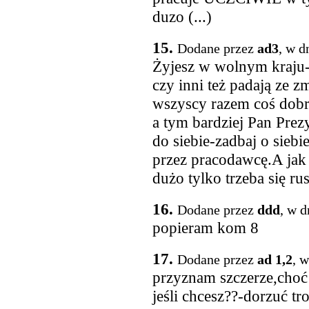
duzo (...)
15.
Dodane przez
ad3
, w d
Żyjesz w wolnym kraju-d
czy inni też padają ze 
wszyscy razem coś dobr
a tym bardziej Pan Prez
do siebie-zadbaj o siebi
przez pracodawcę.A jak n
dużo tylko trzeba się ru
16.
Dodane przez
ddd
, w d
popieram kom 8
17.
Dodane przez
ad 1,2
, 
przyznam szczerze,choć 
jeśli chcesz??-dorzuć tr