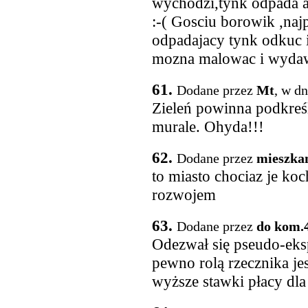
wychodzi,tynk odpada 
:-( Gosciu borowik ,naj
odpadajacy tynk odkuc i
mozna malowac i wydaw
61.
Dodane przez
Mt
, w d
Zieleń powinna podkreśla
murale. Ohyda!!!
62.
Dodane przez
mieszka
to miasto chociaz je ko
rozwojem
63.
Dodane przez
do kom.
Odezwał się pseudo-eksp
pewno rolą rzecznika je
wyższe stawki płacy dl