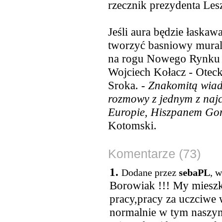
rzecznik prezydenta Les
Jeśli aura będzie łaskaw
tworzyć basniowy mural 
na rogu Nowego Rynku i
Wojciech Kołacz - Oteck
Sroka. -
Znakomitą wiado
rozmowy z jednym z najc
Europie, Hiszpanem Go
Kotomski.
Komentarze (73)
1.
Dodane przez
sebaPL
, 
Borowiak !!! My mieszk
pracy,pracy za uczciwe
normalnie w tym naszy