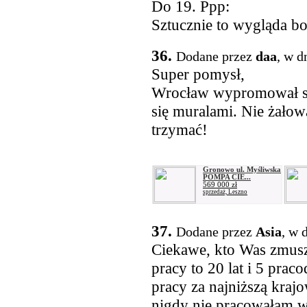
Do 19. Ppp:
Sztucznie to wygląda bo 
36.
Dodane przez
daa
, w d
Super pomysł,
Wrocław wypromował si
się muralami. Nie żałowa
trzymać!
Gronowo ul. Myśliwska
POMPA CIE...
569 000 zł
sprzedaż, Leszno
37.
Dodane przez
Asia
, w 
Ciekawe, kto Was zmusz
pracy to 20 lat i 5 pra
pracy za najniższą krajo
nigdy nie pracowałam 