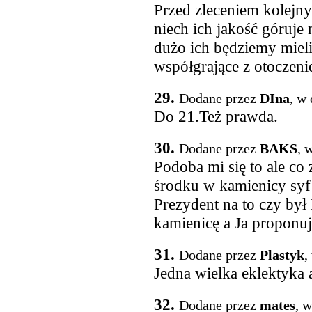
Przed zleceniem kolejn
niech ich jakość góruje 
dużo ich będziemy mieli,
współgrające z otoczen
29.
Dodane przez
DIna
, w
Do 21.Też prawda.
30.
Dodane przez
BAKS
, 
Podoba mi się to ale co 
środku w kamienicy syf 
Prezydent na to czy był
kamienicę a Ja proponu
31.
Dodane przez
Plastyk
,
Jedna wielka eklektyka 
32.
Dodane przez
mates
, 