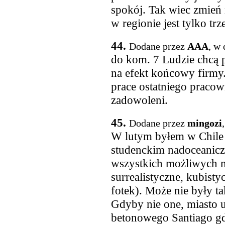
spokój. Tak wiec zmień 
w regionie jest tylko tr
44.
Dodane przez
AAA
, w
do kom. 7 Ludzie chcą 
na efekt końcowy firmy
prace ostatniego praco
zadowoleni.
45.
Dodane przez
mingozi
W lutym byłem w Chile i
studenckim nadoceaniczn
wszystkich możliwych mu
surrealistyczne, kubisty
fotek). Może nie były t
Gdyby nie one, miasto 
betonowego Santiago gdyb