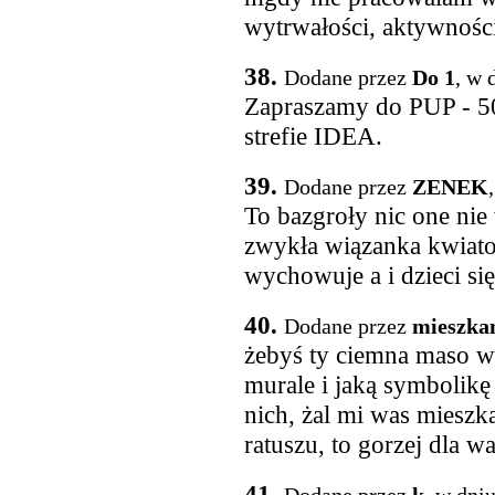
wytrwałości, aktywności 
38.
Dodane przez
Do 1
, w 
Zapraszamy do PUP - 500
strefie IDEA.
39.
Dodane przez
ZENEK
To bazgroły nic one nie
zwykła wiązanka kwiatow
wychowuje a i dzieci się
40.
Dodane przez
mieszkan
żebyś ty ciemna maso wi
murale i jaką symbolikę
nich, żal mi was miesz
ratuszu, to gorzej dla w
41.