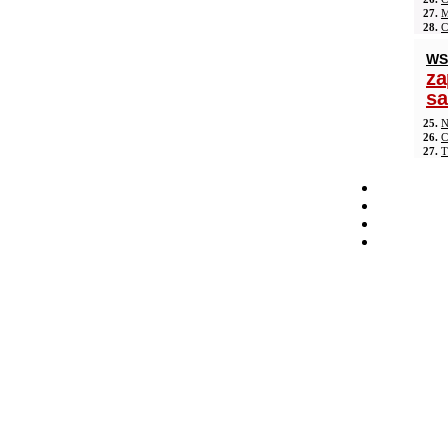
27.
M
28.
C
WS
za
s
25.
N
26.
C
27.
T