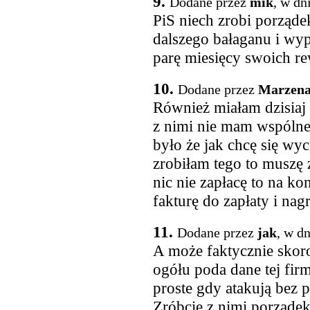
9.
Dodane przez
mik
, w dn
PiS niech zrobi porząde
dalszego bałaganu i wyp
parę miesięcy swoich r
10.
Dodane przez
Marzen
Również miałam dzisiaj 
z nimi nie mam wspólne
było że jak chcę się wyc
zrobiłam tego to muszę 
nic nie zapłacę to na ko
fakturę do zapłaty i na
11.
Dodane przez
jak
, w d
A może faktycznie skoro 
ogółu poda dane tej firmy
proste gdy atakują bez 
Zróbcie z nimi porządek