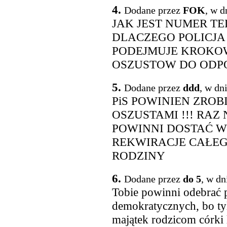
4.
Dodane przez
FOK
, w d
JAK JEST NUMER TE
DLACZEGO POLICJA 
PODEJMUJE KROKO
OSZUSTOW DO ODPO
5.
Dodane przez
ddd
, w dn
PiS POWINIEN ZROB
OSZUSTAMI !!! RAZ
POWINNI DOSTAĆ WY
REKWIRACJE CAŁEG
RODZINY
6.
Dodane przez
do 5
, w dn
Tobie powinni odebrać
demokratycznych, bo ty
majątek rodzicom córki 