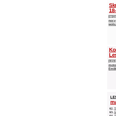
Sk
18-
WOL
nocy
wols
Ko
Le
LES
moto
Emilk
LE
ma
62.
T
63.
J
64.
Z