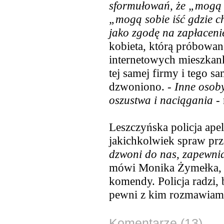
sformułowań, że „mogą s
„mogą sobie iść gdzie ch
jako zgodę na zapłaceni
kobieta, którą próbowa
internetowych mieszkank
tej samej firmy i tego s
dzwoniono. -
Inne osoby
oszustwa i naciągania
- 
Leszczyńska policja apel
jakichkolwiek spraw prze
dzwoni do nas, zapewni
mówi Monika Żymełka, r
komendy. Policja radzi, 
pewni z kim rozmawiamy,
Komentarze (13)