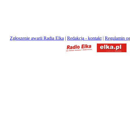
Zgłoszenie awarii Radia Elka
|
Redakcja - kontakt
|
Regulamin og