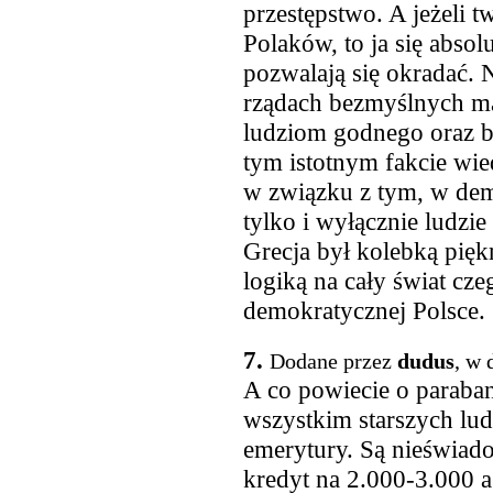
przestępstwo. A jeżeli 
Polaków, to ja się absol
pozwalają się okradać. 
rządach bezmyślnych mas
ludziom godnego oraz b
tym istotnym fakcie wied
w związku z tym, w demo
tylko i wyłącznie ludzie
Grecja był kolebką pięk
logiką na cały świat cz
demokratycznej Polsce.
7.
Dodane przez
dudus
, w 
A co powiecie o paraban
wszystkim starszych lud
emerytury. Są nieświado
kredyt na 2.000-3.000 a