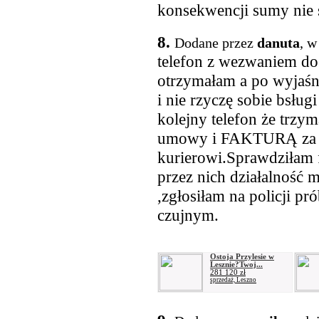
konsekwencji sumy nie s
8.
Dodane przez
danuta
, w
telefon z wezwaniem do 
otrzymałam a po wyjaś
i nie rzyczę sobie bsług
kolejny telefon że trzy
umowy i FAKTURĄ za us
kurierowi.Sprawdziłam f
przez nich działalność 
,zgłosiłam na policji pr
czujnym.
Ostoja Przylesie w
Lesznie?Twoj...
281 120 zł
sprzedaż, Leszno