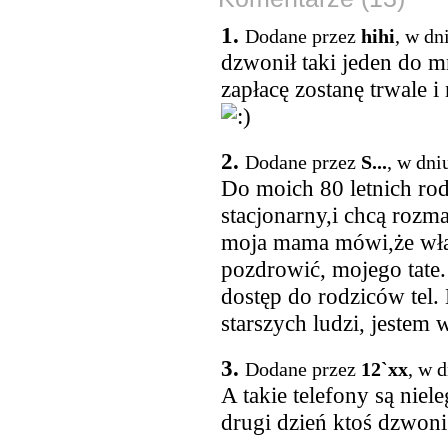
1.
Dodane przez
hihi
, w dn
dzwonił taki jeden do mn
zapłacę zostanę trwale i
2.
Dodane przez
S...
, w dni
Do moich 80 letnich rod
stacjonarny,i chcą rozma
moja mama mówi,że włas
pozdrowić, mojego tate
dostęp do rodziców tel. 
starszych ludzi, jestem 
3.
Dodane przez
12`xx
, w 
A takie telefony są nie
drugi dzień ktoś dzwoni