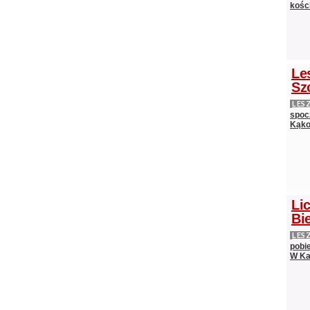
kośc
Le
Sz
LES
spocz
Kąko
Lic
Bie
LES
pobi
W Ka