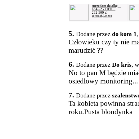
sprzedam działkę --
684m2 - HEN...
232 500 zł
sprzedaż, Leszno
5.
Dodane przez
do kom 1
,
Człowieku czy ty nie ma
marudzić ??
6.
Dodane przez
Do kris
, 
No to pan M będzie mia
osiedlowy monitoring...
7.
Dodane przez
szalenstw
Ta kobieta powinna stra
roku.Pusta blondynka