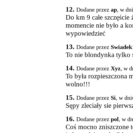
12.
Dodane przez
ap
, w dn
Do km 9 całe szczęście
momencie nie było a ko
wypowiedzieć
13.
Dodane przez
Swiadek
To nie blondynka tylko 
14.
Dodane przez
Xyz
, w d
To była rozpieszczona ma
wolno!!!
15.
Dodane przez
Si
, w dn
Sępy zleciały sie pierwsz
16.
Dodane przez
pol
, w d
Coś mocno zniszczone t