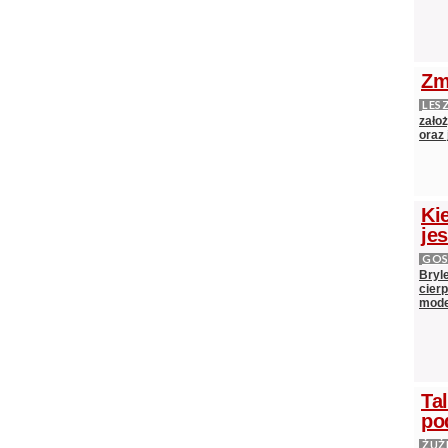
Zm
LES
zało
oraz
Ki
je
GOS
Bryl
cier
mod
Ta
po
ŻUŻ