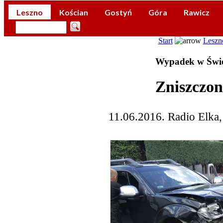
Leszno
Kościan
Gostyń
Góra
Rawicz
Start
Leszn
Wypadek w Świę
Zniszczon
11.06.2016. Radio Elka,