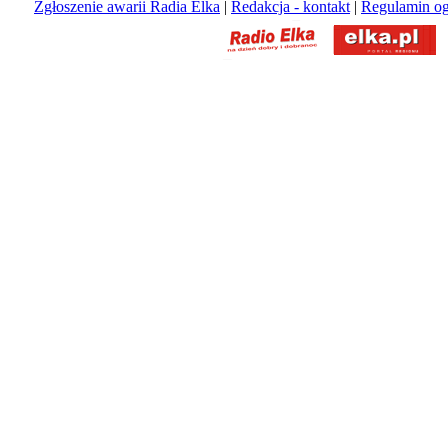
Zgłoszenie awarii Radia Elka
|
Redakcja - kontakt
|
Regulamin og