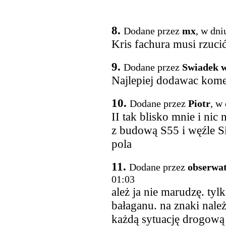
8.
Dodane przez
mx
, w dni
Kris fachura musi rzuci
9.
Dodane przez
Swiadek 
Najlepiej dodawac kome
10.
Dodane przez
Piotr
, w
II tak blisko mnie i nic
z budową S55 i węźle 
pola
11.
Dodane przez
obserwat
01:03
ależ ja nie marudzę. ty
bałaganu. na znaki nale
każdą sytuację drogową 