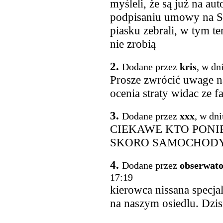
myśleli, że są już na au
podpisaniu umowy na S5
piasku zebrali, w tym t
nie zrobią
2.
Dodane przez
kris
, w dn
Prosze zwrócić uwage na
ocenia straty widac ze
3.
Dodane przez
xxx
, w dn
CIEKAWE KTO PONI
SKORO SAMOCHODY
4.
Dodane przez
obserwato
17:19
kierowca nissana specja
na naszym osiedlu. Dzisi