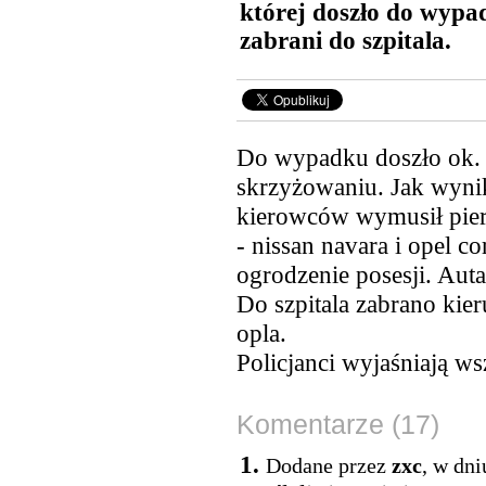
której doszło do wypa
zabrani do szpitala.
Do wypadku doszło ok. 
skrzyżowaniu. Jak wyni
kierowców wymusił pie
- nissan navara i opel co
ogrodzenie posesji. Aut
Do szpitala zabrano kie
opla.
Policjanci wyjaśniają w
Komentarze (17)
1.
Dodane przez
zxc
, w dni