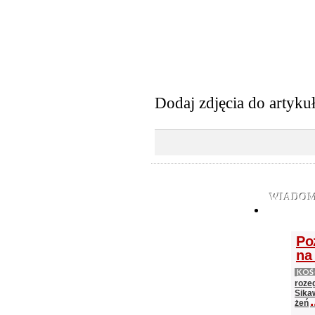
Dodaj zdjęcia do artyku
WIADOM
Po
na
KOŚ
roze
Sika
.
żeń