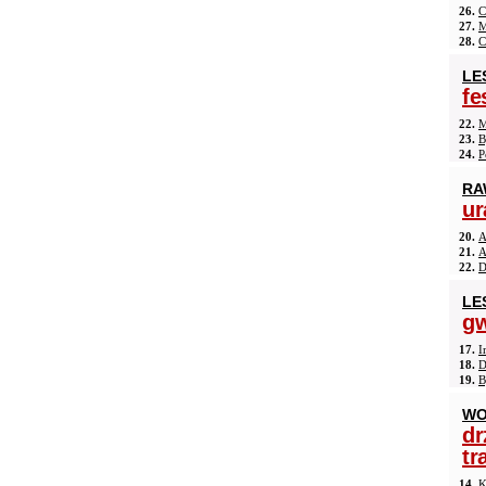
26.
C
27.
M
28.
C
LE
fe
22.
M
23.
B
24.
P
RA
ur
20.
A
21.
A
22.
D
LE
gw
17.
I
18.
D
19.
B
WO
dr
tr
14.
K