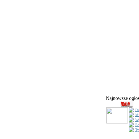
Najnowsze ogł
Dz
Mi
Wy
Re
Ty