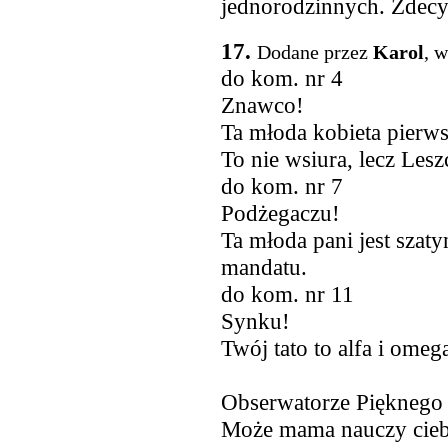
jednorodzinnych. Zdecy
17.
Dodane przez
Karol
, 
do kom. nr 4
Znawco!
Ta młoda kobieta pierwsz
To nie wsiura, lecz Les
do kom. nr 7
Podżegaczu!
Ta młoda pani jest szatyn
mandatu.
do kom. nr 11
Synku!
Twój tato to alfa i ome
Obserwatorze Pięknego
Może mama nauczy cieb