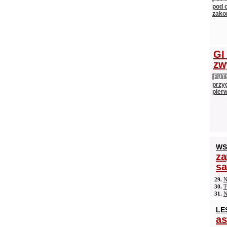
pod 
zako
GI
zw
FUT
przy
pier
WS
za
s
29.
N
30.
T
31.
N
LE
as