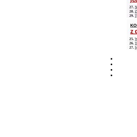
27.
N
28.
Z
29.
T
KO
z 
25.
W
26.
T
27.
S