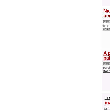
Nie
uci
WOL
teren
ucie
A 
pa
LES
porc
Boer
LE
ma
62.
T