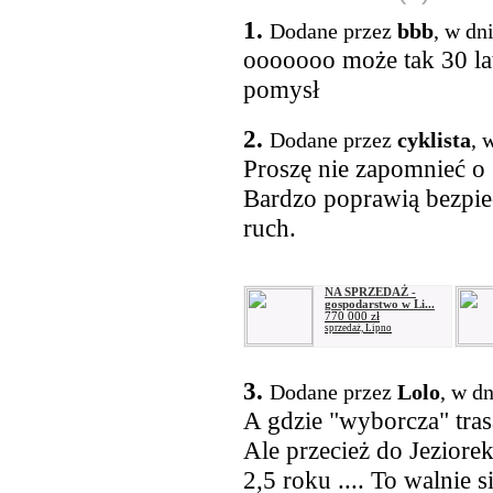
1.
Dodane przez
bbb
, w dn
ooooooo może tak 30 lat
pomysł
2.
Dodane przez
cyklista
, 
Proszę nie zapomnieć o 
Bardzo poprawią bezpie
ruch.
NA SPRZEDAŻ -
gospodarstwo w Li...
770 000 zł
sprzedaż, Lipno
3.
Dodane przez
Lolo
, w d
A gdzie "wyborcza" tr
Ale przecież do Jeziore
2,5 roku .... To walnie s