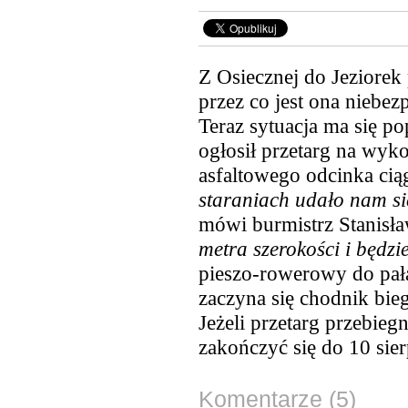
Z Osiecznej do Jeziorek
przez co jest ona niebez
Teraz
sytuacja ma się po
ogłosił przetarg na wy
asfaltowego odcinka ci
staraniach udało nam się
mówi burmistrz Stanisła
metra szerokości i będzi
pieszo-rowerowy do pał
zaczyna się chodnik bie
Jeżeli przetarg przebie
zakończyć się do 10 sier
Komentarze (5)