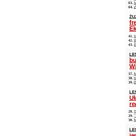
63.
J
64.
Z
ŻU
fr
Ek
41.
S
42.
I
43.
D
LE
b
Wi
37.
M
38.
S
39.
D
LE
Uł
re
28.
T
29.
"
30.
M
LE
je