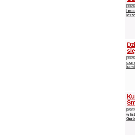
LES
i mot
lesz
Dz
si
LES
czarn
kami
Ku
Sm
GOS
w lis
Opró