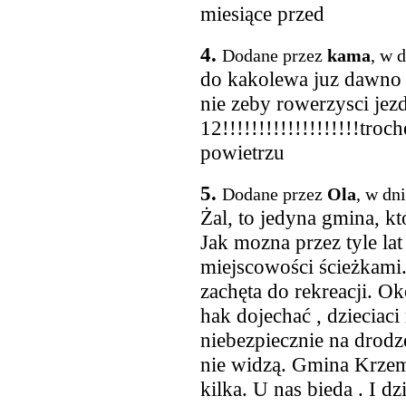
miesiące przed
4.
Dodane przez
kama
, w 
do kakolewa juz dawno 
nie zeby rowerzysci jezd
12!!!!!!!!!!!!!!!!!!!tro
powietrzu
5.
Dodane przez
Ola
, w dn
Żal, to jedyna gmina, kt
Jak mozna przez tyle lat
miejscowości ścieżkami.
zachęta do rekreacji. Ok
hak dojechać , dzieciac
niebezpiecznie na drodze
nie widzą. Gmina Krzem
kilka. U nas bieda . I dz