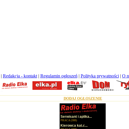
|
Redakcja - kontakt
|
Regulamin ogłoszeń
|
Polityka prywatności
|
O n
DODAJ OGŁOSZENIE