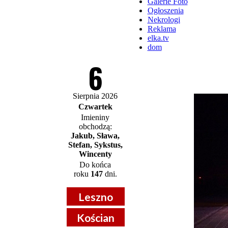
Galerie Foto
Ogłoszenia
Nekrologi
Reklama
elka.tv
dom
6
Sierpnia 2026
Czwartek
Imieniny
obchodzą:
Jakub, Sława,
Stefan, Sykstus,
Wincenty
Do końca
roku
147
dni.
Leszno
Kościan