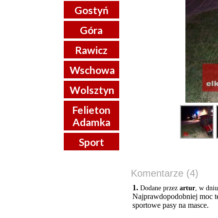
Gostyń
Góra
Rawicz
Wschowa
Wolsztyn
Felieton
Adamka
Sport
Komentarze (4)
1.
Dodane przez
artur
, w dni
Najprawdopodobniej moc te
sportowe pasy na masce.