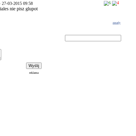
6
4
- 27-03-2015 09:58
iales nie pisz glupot
zasady
Polityka prywatności
Warunki korzystania z usług
reklama