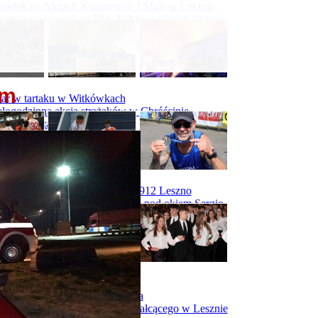
adek na Alejach Konstytucji 3 Maja w Lesznie
ertelny wypadek na DW 323 w okolicach Starej
ry
padek na obwodnicy Święciechowy
em
ar w tartaku w Witkówkach
logodzinna akcja strażaków w Chróścinie
ar hali tartaku w Racocie
rwszy trening Zdrovo Polonii 1912 Leszno
Malepszy Futsal Leszno trenuje pod okiem Sergio
vesa
iecka 10-tka
dniówka I LO w Rawiczu
dniówka maturzystów Kolberga
dniówka II Liceum Ogólnokształcącego w Lesznie