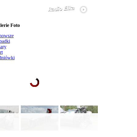
erie Foto
nowsze
padki
ary
rt
dniówki
Ładowanie galerii zdjęć...
więcej...