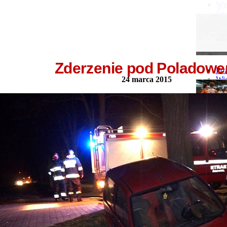
więcej...
Wyp
Śmi
Gó
Wy
Zderzenie pod Poladow
Poż
24 marca 2015
Wie
Poż
Pie
GI 
Ne
Pon
Stu
Stu
Stu