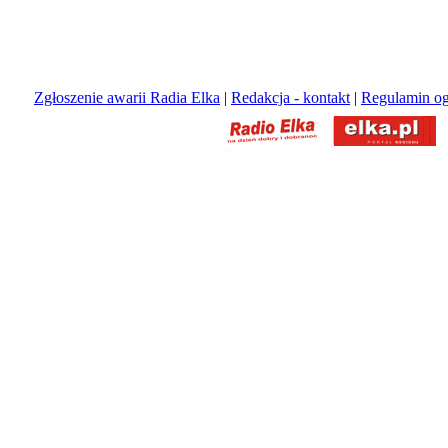
Zgłoszenie awarii Radia Elka
|
Redakcja - kontakt
|
Regulamin og