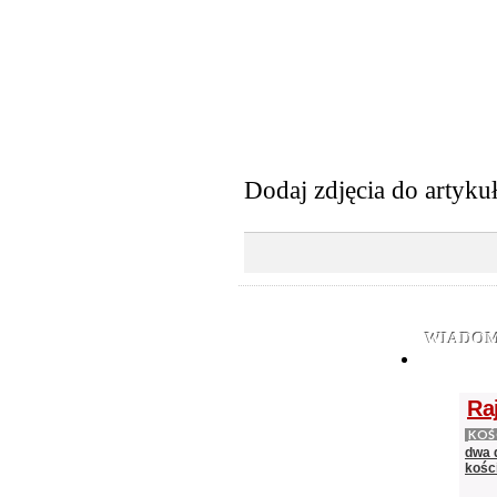
Dodaj zdjęcia do artyku
WIADOM
Ra
KOŚ
dwa 
kośc