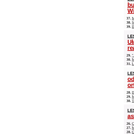
b
Wi
37.
M
38.
S
39.
D
LE
Uł
re
29.
"
30.
M
31.
L
LE
od
or
28.
D
29.
M
30.
T
LE
as
26.
C
27.
M
28.
C