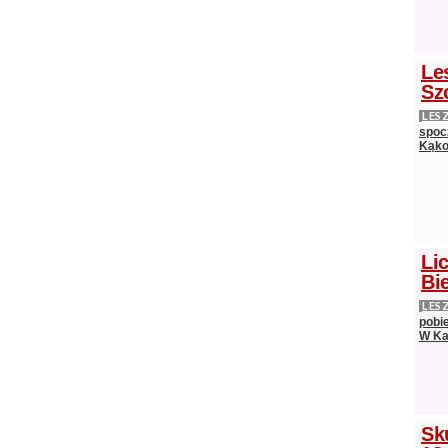
Le
Sz
LES
spocz
Kąko
Lic
Bie
LES
pobi
W Ka
Sk