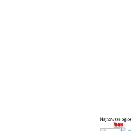
Najnowsze ogł
Wy