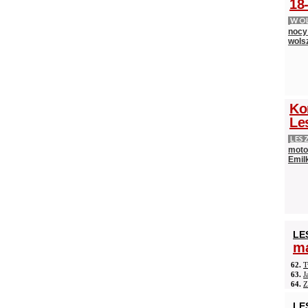
18-
WOL
nocy
wols
Ko
Le
LES
moto
Emilk
LE
ma
62.
T
63.
J
64.
Z
LE